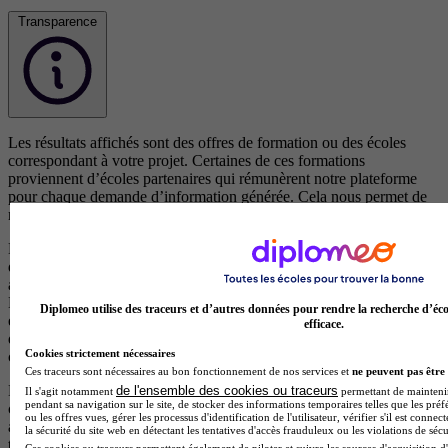
Transparence
Les résultats affichés sont des offres de formation ou des écoles
correspondant à votre projet. Certaines de ces formations
proviennent d’écoles partenaires qui rémunèrent notre plateforme
pour chaque demande d’information générée. Cela nous permet de
maintenir un service gratuit et accessible à tous les utilisateurs.
Les offres de formation issues d’écoles partenaires (clients) sont
d’abord classées selon leur pertinence par rapport à votre recherche,
afin de vous proposer les formations les plus adaptées à vos besoins.
En cas de pertinence équivalente, les résultats sont ensuite ordonnés
Diplomeo utilise des traceurs et d’autres données pour rendre la recherche d’éco
en fonction d’un scoring précis qui met en avant les écoles qui
efficace.
disposent d’éléments de visibilité, d’avis positifs et de campagnes en
Cookies strictement nécessaires
cours.
Ces traceurs sont nécessaires au bon fonctionnement de nos services et
ne peuvent pas être 
Les formations proposées par des centres non partenaires (non
de l'ensemble des cookies ou traceurs
Il s'agit notamment
permettant de maintenir 
pendant sa navigation sur le site, de stocker des informations temporaires telles que les préf
clients), qui ne versent aucune rémunération à notre plateforme,
ou les offres vues, gérer les processus d'identification de l'utilisateur, vérifier s'il est conn
apparaissent après celles des centres partenaires et sont également
la sécurité du site web en détectant les tentatives d'accès frauduleux ou les violations de sécu
triées par pertinence. Elles sont reconnaissables par le fait qu’elles ne
Ces cookies ou traceurs permettent également de piloter et suivre les sources d'acquisition d'