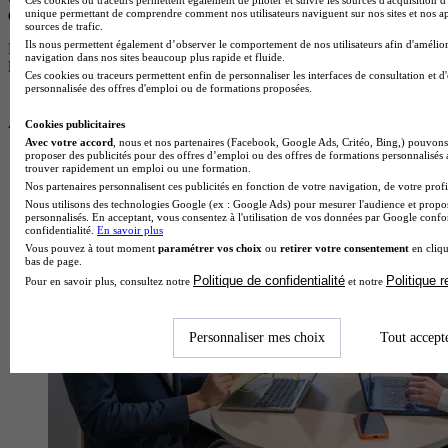
disposent pas de logos.
unique permettant de comprendre comment nos utilisateurs naviguent sur nos sites et nos ap
sources de trafic.
Ils nous permettent également d’observer le comportement de nos utilisateurs afin d'amélior
Pour plus d’informations, consultez nos
règles de fonctionnement de
navigation dans nos sites beaucoup plus rapide et fluide.
la plateforme.
Ces cookies ou traceurs permettent enfin de personnaliser les interfaces de consultation et d
personnalisée des offres d'emploi ou de formations proposées.
Cookies publicitaires
Avec votre accord
, nous et nos partenaires (Facebook, Google Ads, Critéo, Bing,) pouvons 
proposer des publicités pour des offres d’emploi ou des offres de formations personnalisés
trouver rapidement un emploi ou une formation.
Nos partenaires personnalisent ces publicités en fonction de votre navigation, de votre profil
Nous utilisons des technologies Google (ex : Google Ads) pour mesurer l'audience et propos
personnalisés. En acceptant, vous consentez à l'utilisation de vos données par Google conf
confidentialité.
En savoir plus
Vous pouvez à tout moment
paramétrer vos choix
ou
retirer votre consentement
en cliqu
bas de page.
Politique de confidentialité
Politique 
Pour en savoir plus, consultez notre
et notre
Personnaliser mes choix
Tout accept