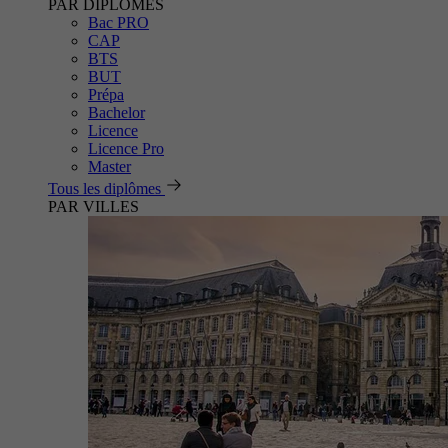
PAR DIPLÔMES
Bac PRO
CAP
BTS
BUT
Prépa
Bachelor
Licence
Licence Pro
Master
Tous les diplômes
PAR VILLES