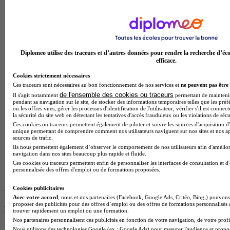
BTS Ndrc
BTS Mco
Master Data science
Master Meef
MBA International Business
BTS Sam
Diplomeo utilise des traceurs et d’autres données pour rendre la recherche d’éco
efficace.
BTS Sio
BTS Communication
Cookies strictement nécessaires
BTS Esf
Ces traceurs sont nécessaires au bon fonctionnement de nos services et
ne peuvent pas être 
Licence Science de l education
de l'ensemble des cookies ou traceurs
Il s'agit notamment
permettant de maintenir 
BTS Pi
pendant sa navigation sur le site, de stocker des informations temporaires telles que les préf
Master International Business
ou les offres vues, gérer les processus d'identification de l'utilisateur, vérifier s'il est conn
la sécurité du site web en détectant les tentatives d'accès frauduleux ou les violations de sécu
BTS Sp3s
Ces cookies ou traceurs permettent également de piloter et suivre les sources d'acquisition d'
BAC Pro Assp
unique permettant de comprendre comment nos utilisateurs naviguent sur nos sites et nos ap
BTS Gpme
sources de trafic.
Master MA
Ils nous permettent également d’observer le comportement de nos utilisateurs afin d'amélior
BTS Dietetique
navigation dans nos sites beaucoup plus rapide et fluide.
Master Mass
Ces cookies ou traceurs permettent enfin de personnaliser les interfaces de consultation et d
personnalisée des offres d'emploi ou de formations proposées.
Cap Cuisine
Cookies publicitaires
Les intitulés de diplôme par ville les plus
Avec votre accord
, nous et nos partenaires (Facebook, Google Ads, Critéo, Bing,) pouvons 
proposer des publicités pour des offres d’emploi ou des offres de formations personnalisés
recherchés
trouver rapidement un emploi ou une formation.
Nos partenaires personnalisent ces publicités en fonction de votre navigation, de votre profil
Master Meef à Lille
Nous utilisons des technologies Google (ex : Google Ads) pour mesurer l'audience et propos