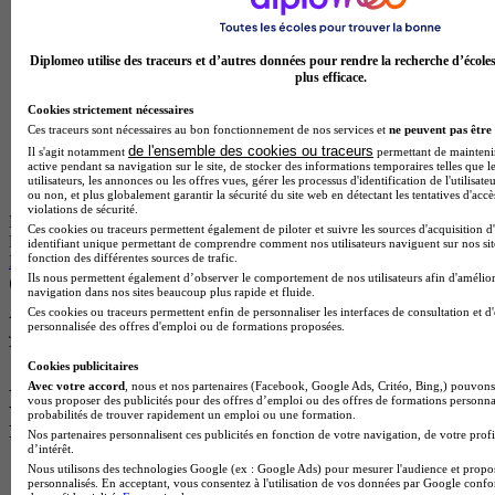
Diplomeo utilise des traceurs et d’autres données pour rendre la recherche d’école
plus efficace.
Cookies strictement nécessaires
Ces traceurs sont nécessaires au bon fonctionnement de nos services et
ne peuvent pas être 
de l'ensemble des cookies ou traceurs
Il s'agit notamment
permettant de maintenir 
active pendant sa navigation sur le site, de stocker des informations temporaires telles que l
utilisateurs, les annonces ou les offres vues, gérer les processus d'identification de l'utilisateu
ou non, et plus globalement garantir la sécurité du site web en détectant les tentatives d'acc
violations de sécurité.
École partenaire
Ces cookies ou traceurs permettent également de piloter et suivre les sources d'acquisition d
Rocket School - Lille
identifiant unique permettant de comprendre comment nos utilisateurs naviguent sur nos site
fonction des différentes sources de trafic.
MSc 1 - Management Commercial & Business Strategy
Ils nous permettent également d’observer le comportement de nos utilisateurs afin d'amélior
Lille 59000
navigation dans nos sites beaucoup plus rapide et fluide.
Alternance
Ces cookies ou traceurs permettent enfin de personnaliser les interfaces de consultation et d
personnalisée des offres d'emploi ou de formations proposées.
Je m’informe gratuitement
Voir plus de formations similaires
Cookies publicitaires
Avec votre accord
, nous et nos partenaires (Facebook, Google Ads, Critéo, Bing,) pouvons 
Les intitulés de diplôme les plus
vous proposer des publicités pour des offres d’emploi ou des offres de formations personna
probabilités de trouver rapidement un emploi ou une formation.
recherchés
Nos partenaires personnalisent ces publicités en fonction de votre navigation, de votre profi
d’intérêt.
Nous utilisons des technologies Google (ex : Google Ads) pour mesurer l'audience et propos
Master Marketing Digital
personnalisés. En acceptant, vous consentez à l'utilisation de vos données par Google conf