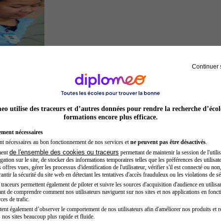
Continuer 
Secrétaire médicale
o utilise des traceurs et d’autres données pour rendre la recherche d’écol
formations encore plus efficace.
ement nécessaires
nt nécessaires au bon fonctionnement de nos services et
ne peuvent pas être désactivés
.
de l'ensemble des cookies ou traceurs
ment
permettant de maintenir la session de l'utilis
ation sur le site, de stocker des informations temporaires telles que les préférences des utilisate
offres vues, gérer les processus d'identification de l'utilisateur, vérifier s'il est connecté ou non,
ntir la sécurité du site web en détectant les tentatives d'accès frauduleux ou les violations de sé
raceurs permettent également de piloter et suivre les sources d'acquisition d'audience en utilisan
nt de comprendre comment nos utilisateurs naviguent sur nos sites et nos applications en fonct
Préparateur physique
ces de trafic.
tent également d’observer le comportement de nos utilisateurs afin d'améliorer nos produits et r
 nos sites beaucoup plus rapide et fluide.