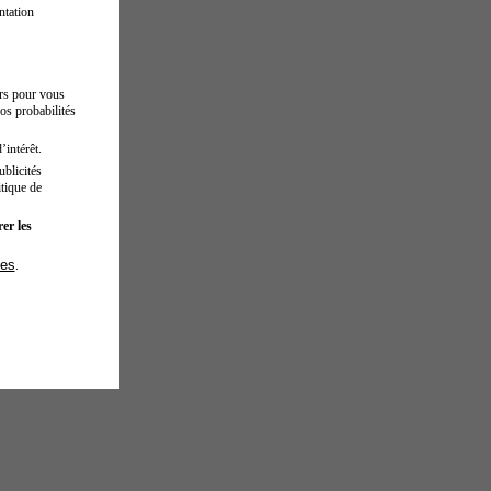
ntation
urs pour vous
os probabilités
’intérêt.
blicités
tique de
er les
ies
.