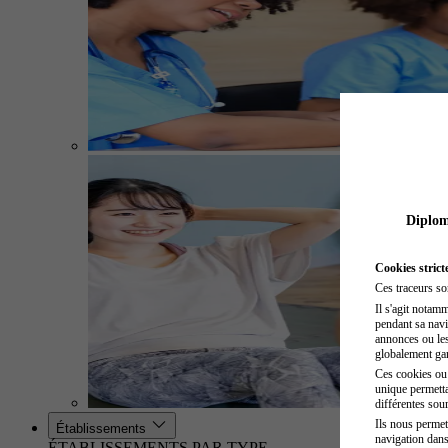
Diplome
Cookies strict
Ces traceurs so
Il s'agit notam
pendant sa navig
annonces ou les 
globalement gara
Ces cookies ou t
unique permetta
différentes sour
Ils nous permet
Établissements
navigation dans
ÉTABLISSEMENTS PAR TYPE