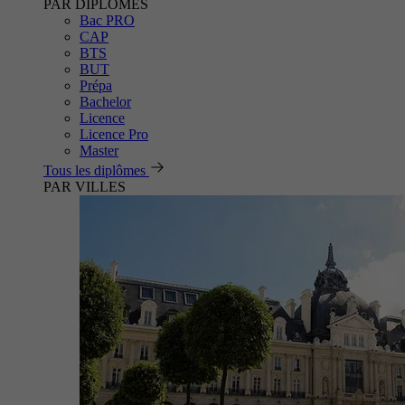
PAR DIPLÔMES
Bac PRO
CAP
BTS
BUT
Prépa
Bachelor
Licence
Licence Pro
Master
Tous les diplômes
PAR VILLES