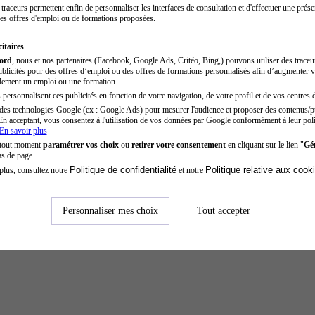
traceurs permettent enfin de personnaliser les interfaces de consultation et d'effectuer une prése
es offres d'emploi ou de formations proposées.
itaires
cord
, nous et nos partenaires (Facebook, Google Ads, Critéo, Bing,) pouvons utiliser des trace
blicités pour des offres d’emploi ou des offres de formations personnalisés afin d’augmenter v
dement un emploi ou une formation.
personnalisent ces publicités en fonction de votre navigation, de votre profil et de vos centres d
des technologies Google (ex : Google Ads) pour mesurer l'audience et proposer des contenus/pu
En acceptant, vous consentez à l'utilisation de vos données par Google conformément à leur poli
En savoir plus
 tout moment
paramétrer vos choix
ou
retirer votre consentement
en cliquant sur le lien "
Gér
as de page.
Politique de confidentialité
Politique relative aux cook
plus, consultez notre
et notre
Personnaliser mes choix
Tout accepter