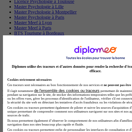
Licence Psychologie à Toulouse
Master Psychologie à Lille
Master Psychologie à Montpellier
Master Psychologie à Paris
Master Meef à Lyon
Master Meef à Paris
BTS Tourisme à Bordeaux
BTS Tourisme à Lyon
BTS Tourisme à Paris
BTS Tourisme à Toulouse
Licence Psychologie à Lille
Master Informatique à Paris
BTS Communication à Bordeaux
Diplomeo utilise des traceurs et d’autres données pour rendre la recherche d’éco
Master Psychologie à Angers
efficace.
BTS Communication à Lyon
Cookies strictement nécessaires
BTS Ndrc à Lyon
Ces traceurs sont nécessaires au bon fonctionnement de nos services et
ne peuvent pas être 
de l'ensemble des cookies ou traceurs
Il s'agit notamment
permettant de maintenir 
Les intitulés de diplôme par alternance
pendant sa navigation sur le site, de stocker des informations temporaires telles que les préf
ou les offres vues, gérer les processus d'identification de l'utilisateur, vérifier s'il est conn
les plus recherchés
la sécurité du site web en détectant les tentatives d'accès frauduleux ou les violations de sécu
Ces cookies ou traceurs permettent également de piloter et suivre les sources d'acquisition d'
unique permettant de comprendre comment nos utilisateurs naviguent sur nos sites et nos ap
BTS Esf en alternance
sources de trafic.
BTS Dietetique en alternance
Ils nous permettent également d’observer le comportement de nos utilisateurs afin d'amélior
BTS Mco en alternance
navigation dans nos sites beaucoup plus rapide et fluide.
BTS Pi en alternance
Ces cookies ou traceurs permettent enfin de personnaliser les interfaces de consultation et d