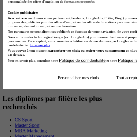
personnalisée des offres d'emploi ou de formations proposées.
BTS Sp3s en alternance
Master CCA en alternance
Cookies publicitaires
BTS Ndrc en alternance
Avec votre accord
, nous et nos partenaires (Facebook, Google Ads, Critéo, Bing,) pouvons 
BTS Sam en alternance
proposer des publicités pour des offres d’emploi ou des offres de formations personnalisés
Cap Fleuriste en alternance
trouver rapidement un emploi ou une formation.
BTS Sio en alternance
Nos partenaires personnalisent ces publicités en fonction de votre navigation, de votre profil
MSc Marketing Digital en alternance
Nous utilisons des technologies Google (ex : Google Ads) pour mesurer l'audience et propos
BTS Gpme en alternance
personnalisés. En acceptant, vous consentez à l'utilisation de vos données par Google conf
confidentialité.
En savoir plus
Cap Electricien en alternance
Vous pouvez à tout moment
paramétrer vos choix
ou
retirer votre consentement
en cliqu
BTS Gpn en alternance
bas de page.
BTS Domotique en alternance
Politique de confidentialité
Politique 
Pour en savoir plus, consultez notre
et notre
BAC Pro Agora en alternance
BTS Sta en alternance
BTS Iris en alternance
Personnaliser mes choix
Tout accept
BTS Tpl en alternance
BTS Ati en alternance
Les diplômes par filière les plus
recherchés
CS Sport
Master Sport
MBA Marketing
Master Management