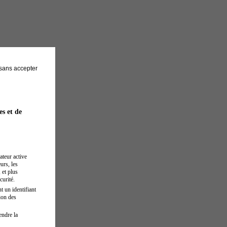
sans accepter
es et de
ateur active
urs, les
 et plus
curité.
t un identifiant
ion des
endre la