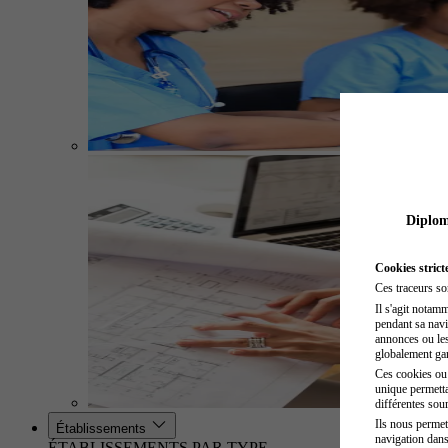
Diplome
Cookies strict
Ces traceurs so
Il s'agit notam
pendant sa navig
annonces ou les 
globalement gara
Ces cookies ou t
unique permetta
différentes sour
Ils nous permet
Établissements
navigation dans
ÉTABLISSEMENTS PAR TYPE