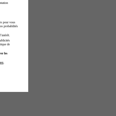
ntation
urs pour vous
os probabilités
’intérêt.
blicités
tique de
er les
ies
.