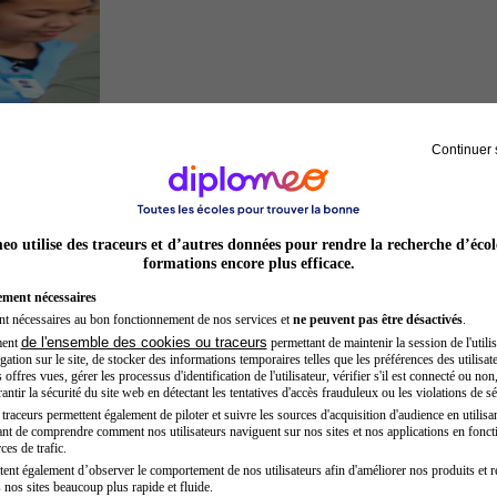
Continuer 
Secrétaire médicale
o utilise des traceurs et d’autres données pour rendre la recherche d’écol
formations encore plus efficace.
ement nécessaires
nt nécessaires au bon fonctionnement de nos services et
ne peuvent pas être désactivés
.
de l'ensemble des cookies ou traceurs
ment
permettant de maintenir la session de l'utilis
ation sur le site, de stocker des informations temporaires telles que les préférences des utilisate
offres vues, gérer les processus d'identification de l'utilisateur, vérifier s'il est connecté ou non,
ntir la sécurité du site web en détectant les tentatives d'accès frauduleux ou les violations de sé
raceurs permettent également de piloter et suivre les sources d'acquisition d'audience en utilisan
nt de comprendre comment nos utilisateurs naviguent sur nos sites et nos applications en fonct
Architecte
ces de trafic.
tent également d’observer le comportement de nos utilisateurs afin d'améliorer nos produits et r
 nos sites beaucoup plus rapide et fluide.