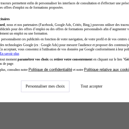
traceurs permettent enfin de personnaliser les interfaces de consultation et d'effectuer une prése
es offres d'emploi ou de formations proposées.
itaires
cord
, nous et nos partenaires (Facebook, Google Ads, Critéo, Bing,) pouvons utiliser des trace
blicités pour des offres d’emploi ou des offres de formations personnalisés afin d’augmenter v
dement un emploi ou une formation.
personnalisent ces publicités en fonction de votre navigation, de votre profil et de vos centres d
des technologies Google (ex : Google Ads) pour mesurer l'audience et proposer des contenus/pu
En acceptant, vous consentez à l'utilisation de vos données par Google conformément à leur poli
En savoir plus
 tout moment
paramétrer vos choix
ou
retirer votre consentement
en cliquant sur le lien "
Gér
as de page.
Politique de confidentialité
Politique relative aux cook
plus, consultez notre
et notre
Personnaliser mes choix
Tout accepter