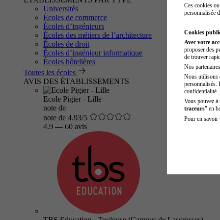
Ces cookies ou 
Universités
personnalisée d
Écoles de commerce
Écoles d’ingénieurs
Cookies public
Écoles des métiers de l’architecture
Avec votre ac
Écoles de droit
proposer des pu
Écoles d’ingénieur informatique
de trouver rapi
Écoles hôtelières
Nos partenaires 
Toutes les écoles
Nous utilisons 
AVIS DES ÉTABLISSEMENTS
personnalisés. 
confidentialité.
Ecole Pigier - Lille
Vous pouvez à
note de
traceurs
" en b
note de 4.93/5
Pour en savoir 
4.9
—
60 avis
TBS Education - Toulouse (Campus de Lascrosses)