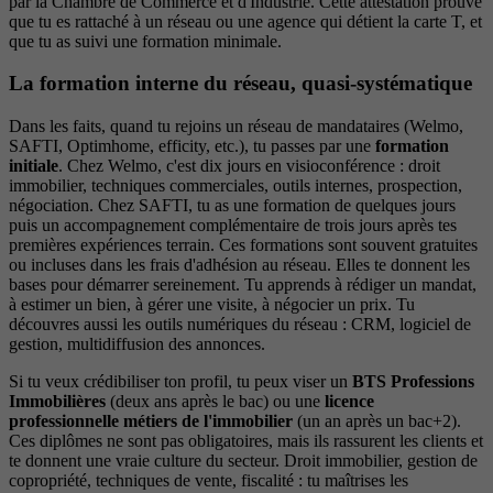
par la Chambre de Commerce et d'Industrie. Cette attestation prouve
que tu es rattaché à un réseau ou une agence qui détient la carte T, et
que tu as suivi une formation minimale.
La formation interne du réseau, quasi-systématique
Dans les faits, quand tu rejoins un réseau de mandataires (Welmo,
SAFTI, Optimhome, efficity, etc.), tu passes par une
formation
initiale
. Chez Welmo, c'est dix jours en visioconférence : droit
immobilier, techniques commerciales, outils internes, prospection,
négociation. Chez SAFTI, tu as une formation de quelques jours
puis un accompagnement complémentaire de trois jours après tes
premières expériences terrain. Ces formations sont souvent gratuites
ou incluses dans les frais d'adhésion au réseau. Elles te donnent les
bases pour démarrer sereinement. Tu apprends à rédiger un mandat,
à estimer un bien, à gérer une visite, à négocier un prix. Tu
découvres aussi les outils numériques du réseau : CRM, logiciel de
gestion, multidiffusion des annonces.
Si tu veux crédibiliser ton profil, tu peux viser un
BTS Professions
Immobilières
(deux ans après le bac) ou une
licence
professionnelle métiers de l'immobilier
(un an après un bac+2).
Ces diplômes ne sont pas obligatoires, mais ils rassurent les clients et
te donnent une vraie culture du secteur. Droit immobilier, gestion de
copropriété, techniques de vente, fiscalité : tu maîtrises les