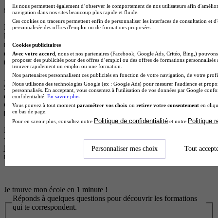
70%, tu touches 8 750 € bruts. Après cotisations sociales (25%),
Ils nous permettent également d’observer le comportement de nos utilisateurs afin d'amélior
impôts et frais, tu gardes entre 5 000 € et 7 000 € nets.
navigation dans nos sites beaucoup plus rapide et fluide.
Ces cookies ou traceurs permettent enfin de personnaliser les interfaces de consultation et d
Les débutants enchaînent souvent plusieurs mois à zéro euro avant
personnalisée des offres d'emploi ou de formations proposées.
leur première commission. La première année, beaucoup gagnent
moins que le SMIC (21 622 bruts annuels; soit 1 430 € nets par mois
Cookies publicitaires
en 2026), voire rien certains mois. Il faut avoir des économies pour
Avec votre accord
, nous et nos partenaires (Facebook, Google Ads, Critéo, Bing,) pouvons 
proposer des publicités pour des offres d’emploi ou des offres de formations personnalisés
tenir.
trouver rapidement un emploi ou une formation.
Nos partenaires personnalisent ces publicités en fonction de votre navigation, de votre profil
Après deux à trois ans, un mandataire gagne en moyenne entre 2
Nous utilisons des technologies Google (ex : Google Ads) pour mesurer l'audience et propos
500 € et 3 000 € nets par mois. Mais les écarts sont énormes :
personnalisés. En acceptant, vous consentez à l'utilisation de vos données par Google conf
certains stagnent à 1 500 €, d'autres explosent à 10 000 € ou 15 000
confidentialité.
En savoir plus
€ par mois. La médiane nationale se situe entre 32 000 € et 50 000 €
Vous pouvez à tout moment
paramétrer vos choix
ou
retirer votre consentement
en cliqu
en bas de page.
bruts par an. Les top performers dépassent les 100 000 € annuels.
Politique de confidentialité
Politique 
Pour en savoir plus, consultez notre
et notre
Les facteurs qui influencent tes revenus ? Le nombre de ventes, la
valeur des biens, le taux de rétrocession de ton réseau, et ton statut
juridique. En résumé : les mauvais mois, tu touches zéro. Les bons
Personnaliser mes choix
Tout accept
mois, tu peux faire plusieurs dizaines de milliers d'euros.
Je trouve mon école en 1 minute !
Réponds à quelques questions pour découvrir les formations
qui te correspondent.