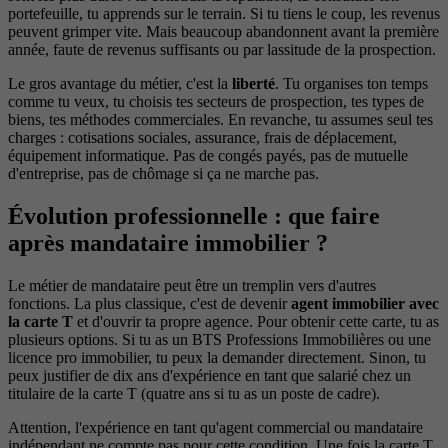
portefeuille, tu apprends sur le terrain. Si tu tiens le coup, les revenus
peuvent grimper vite. Mais beaucoup abandonnent avant la première
année, faute de revenus suffisants ou par lassitude de la prospection.
Le gros avantage du métier, c'est la
liberté
. Tu organises ton temps
comme tu veux, tu choisis tes secteurs de prospection, tes types de
biens, tes méthodes commerciales. En revanche, tu assumes seul tes
charges : cotisations sociales, assurance, frais de déplacement,
équipement informatique. Pas de congés payés, pas de mutuelle
d'entreprise, pas de chômage si ça ne marche pas.
Évolution professionnelle : que faire
après mandataire immobilier ?
Le métier de mandataire peut être un tremplin vers d'autres
fonctions. La plus classique, c'est de devenir
agent immobilier avec
la carte T
et d'ouvrir ta propre agence. Pour obtenir cette carte, tu as
plusieurs options. Si tu as un BTS Professions Immobilières ou une
licence pro immobilier, tu peux la demander directement. Sinon, tu
peux justifier de dix ans d'expérience en tant que salarié chez un
titulaire de la carte T (quatre ans si tu as un poste de cadre).
Attention, l'expérience en tant qu'agent commercial ou mandataire
indépendant ne compte pas pour cette condition. Une fois la carte T