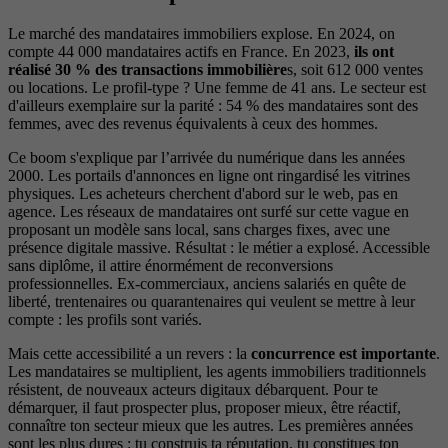
Le marché des mandataires immobiliers explose. En 2024, on
compte 44 000 mandataires actifs en France. En 2023,
ils ont
réalisé 30 % des transactions immobilière
s, soit 612 000 ventes
ou locations. Le profil-type ? Une femme de 41 ans. Le secteur est
d'ailleurs exemplaire sur la parité : 54 % des mandataires sont des
femmes, avec des revenus équivalents à ceux des hommes.
Ce boom s'explique par l’arrivée du numérique dans les années
2000. Les portails d'annonces en ligne ont ringardisé les vitrines
physiques. Les acheteurs cherchent d'abord sur le web, pas en
agence. Les réseaux de mandataires ont surfé sur cette vague en
proposant un modèle sans local, sans charges fixes, avec une
présence digitale massive. Résultat : le métier a explosé. Accessible
sans diplôme, il attire énormément de reconversions
professionnelles. Ex-commerciaux, anciens salariés en quête de
liberté, trentenaires ou quarantenaires qui veulent se mettre à leur
compte : les profils sont variés.
Mais cette accessibilité a un revers : la
concurrence est importante
.
Les mandataires se multiplient, les agents immobiliers traditionnels
résistent, de nouveaux acteurs digitaux débarquent. Pour te
démarquer, il faut prospecter plus, proposer mieux, être réactif,
connaître ton secteur mieux que les autres. Les premières années
sont les plus dures : tu construis ta réputation, tu constitues ton