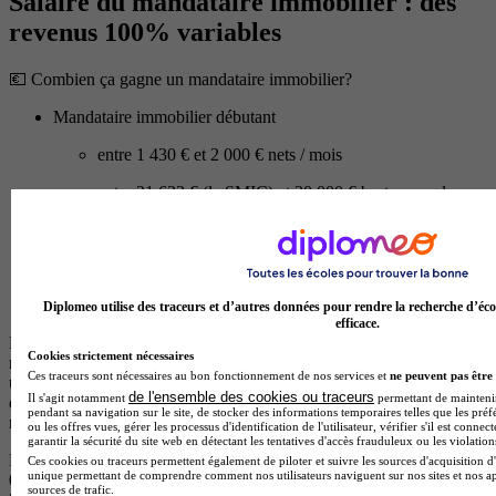
Salaire du mandataire immobilier : des
revenus 100% variables
💶 Combien ça gagne un mandataire immobilier?
Mandataire immobilier débutant
entre 1 430 € et 2 000 € nets / mois
entre 21 622 € (le SMIC) et 30 000 € bruts annuels
Mandataire immobilier confirmé (après 2-3 ans)
entre 2 500 € et 3 000 € nets / mois
entre 38 000 € et 45 000 € bruts annuels
Diplomeo utilise des traceurs et d’autres données pour rendre la recherche d’éco
efficace.
Le mandataire immobilier ne touche aucun salaire fixe. Sa
Cookies strictement nécessaires
rémunération repose à 100% sur les commissions. Quand tu vends
Ces traceurs sont nécessaires au bon fonctionnement de nos services et
ne peuvent pas être 
un bien, l'agence perçoit des honoraires (généralement 5% du prix
de l'ensemble des cookies ou traceurs
Il s'agit notamment
permettant de maintenir 
de vente). Sur ces honoraires, tu touches entre 50% et 99% selon ton
pendant sa navigation sur le site, de stocker des informations temporaires telles que les préf
réseau. Les réseaux les plus généreux reversent 70% à 85%.
ou les offres vues, gérer les processus d'identification de l'utilisateur, vérifier s'il est conn
garantir la sécurité du site web en détectant les tentatives d'accès frauduleux ou les violation
Exemple : tu vends un appartement à 300 000 €. Honoraires : 15
Ces cookies ou traceurs permettent également de piloter et suivre les sources d'acquisition d'
unique permettant de comprendre comment nos utilisateurs naviguent sur nos sites et nos ap
000 € TTC, soit 12 500 € HT. Si ton taux de rétrocession est de
sources de trafic.