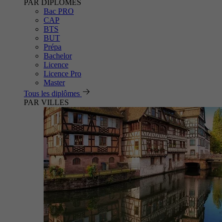
PAR DIPLÔMES
Bac PRO
CAP
BTS
BUT
Prépa
Bachelor
Licence
Licence Pro
Master
Tous les diplômes
PAR VILLES