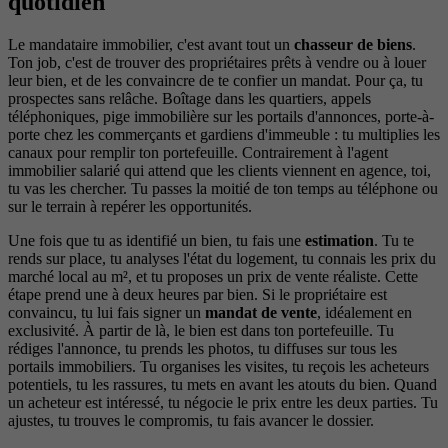
quotidien
Le mandataire immobilier, c'est avant tout un
chasseur de biens
.
Ton job, c'est de trouver des propriétaires prêts à vendre ou à louer
leur bien, et de les convaincre de te confier un mandat. Pour ça, tu
prospectes sans relâche. Boîtage dans les quartiers, appels
téléphoniques, pige immobilière sur les portails d'annonces, porte-à-
porte chez les commerçants et gardiens d'immeuble : tu multiplies les
canaux pour remplir ton portefeuille. Contrairement à l'agent
immobilier salarié qui attend que les clients viennent en agence, toi,
tu vas les chercher. Tu passes la moitié de ton temps au téléphone ou
sur le terrain à repérer les opportunités.
Une fois que tu as identifié un bien, tu fais une
estimation
. Tu te
rends sur place, tu analyses l'état du logement, tu connais les prix du
marché local au m², et tu proposes un prix de vente réaliste. Cette
étape prend une à deux heures par bien. Si le propriétaire est
convaincu, tu lui fais signer un
mandat de vente
, idéalement en
exclusivité. À partir de là, le bien est dans ton portefeuille. Tu
rédiges l'annonce, tu prends les photos, tu diffuses sur tous les
portails immobiliers. Tu organises les visites, tu reçois les acheteurs
potentiels, tu les rassures, tu mets en avant les atouts du bien. Quand
un acheteur est intéressé, tu négocie le prix entre les deux parties. Tu
ajustes, tu trouves le compromis, tu fais avancer le dossier.