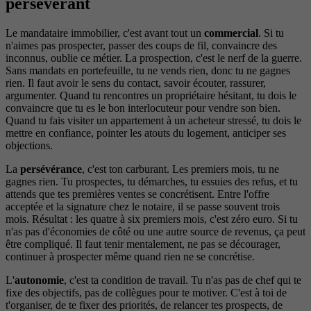
persévérant
Le mandataire immobilier, c'est avant tout un
commercial
. Si tu
n'aimes pas prospecter, passer des coups de fil, convaincre des
inconnus, oublie ce métier. La prospection, c'est le nerf de la guerre.
Sans mandats en portefeuille, tu ne vends rien, donc tu ne gagnes
rien. Il faut avoir le sens du contact, savoir écouter, rassurer,
argumenter. Quand tu rencontres un propriétaire hésitant, tu dois le
convaincre que tu es le bon interlocuteur pour vendre son bien.
Quand tu fais visiter un appartement à un acheteur stressé, tu dois le
mettre en confiance, pointer les atouts du logement, anticiper ses
objections.
La
persévérance
, c'est ton carburant. Les premiers mois, tu ne
gagnes rien. Tu prospectes, tu démarches, tu essuies des refus, et tu
attends que tes premières ventes se concrétisent. Entre l'offre
acceptée et la signature chez le notaire, il se passe souvent trois
mois. Résultat : les quatre à six premiers mois, c'est zéro euro. Si tu
n'as pas d'économies de côté ou une autre source de revenus, ça peut
être compliqué. Il faut tenir mentalement, ne pas se décourager,
continuer à prospecter même quand rien ne se concrétise.
L'
autonomie
, c'est ta condition de travail. Tu n'as pas de chef qui te
fixe des objectifs, pas de collègues pour te motiver. C'est à toi de
t'organiser, de te fixer des priorités, de relancer tes prospects, de