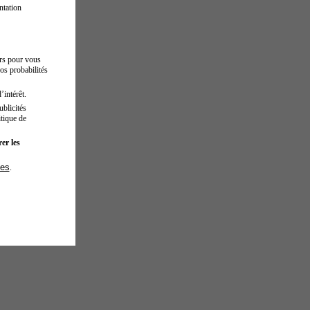
ntation
urs pour vous
os probabilités
’intérêt.
blicités
tique de
er les
ies
.