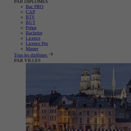
PAR DIPLÔMES
Bac PRO
CAP
BTS
BUT
Prépa
Bachelor
Licence
Licence Pro
Master
Tous les diplômes
PAR VILLES