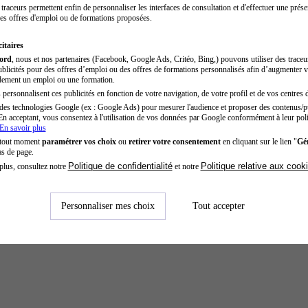
traceurs permettent enfin de personnaliser les interfaces de consultation et d'effectuer une prése
es offres d'emploi ou de formations proposées.
itaires
cord
, nous et nos partenaires (Facebook, Google Ads, Critéo, Bing,) pouvons utiliser des trace
blicités pour des offres d’emploi ou des offres de formations personnalisés afin d’augmenter v
dement un emploi ou une formation.
personnalisent ces publicités en fonction de votre navigation, de votre profil et de vos centres d
des technologies Google (ex : Google Ads) pour mesurer l'audience et proposer des contenus/pu
En acceptant, vous consentez à l'utilisation de vos données par Google conformément à leur poli
En savoir plus
 tout moment
paramétrer vos choix
ou
retirer votre consentement
en cliquant sur le lien "
Gér
as de page.
Politique de confidentialité
Politique relative aux cook
plus, consultez notre
et notre
Personnaliser mes choix
Tout accepter