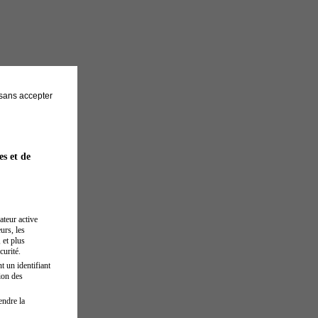
sans accepter
es et de
ateur active
urs, les
 et plus
curité.
t un identifiant
ion des
endre la