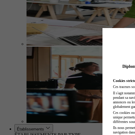
Diplome
Cookies strict
Ces traceurs so
Il s'agit notam
pendant sa navig
annonces ou les 
globalement gara
Ces cookies ou t
unique permetta
différentes sour
Ils nous permet
Établissements
navigation dans
ÉTABLISSEMENTS PAR TYPE