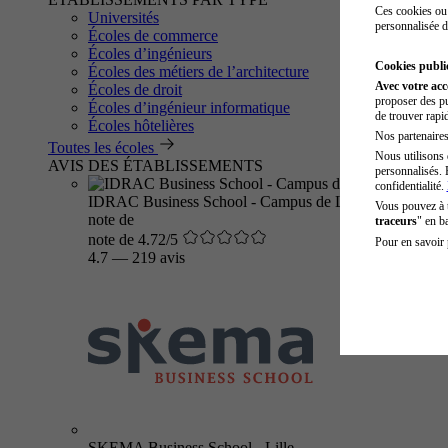
Ces cookies ou 
Universités
personnalisée d
Écoles de commerce
Écoles d’ingénieurs
Cookies public
Écoles des métiers de l’architecture
Avec votre ac
Écoles de droit
proposer des pu
Écoles d’ingénieur informatique
de trouver rapi
Écoles hôtelières
Nos partenaires 
Toutes les écoles
Nous utilisons 
AVIS DES ÉTABLISSEMENTS
personnalisés. 
confidentialité.
IDRAC Business School - Campus de Lyon
Vous pouvez à
note de
traceurs
" en b
note de 4.72/5
Pour en savoir 
4.7
—
219 avis
SKEMA Business School - Lille