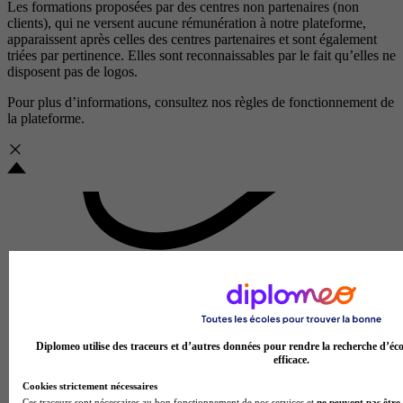
Les formations proposées par des centres non partenaires (non
clients), qui ne versent aucune rémunération à notre plateforme,
apparaissent après celles des centres partenaires et sont également
triées par pertinence. Elles sont reconnaissables par le fait qu’elles ne
disposent pas de logos.
Pour plus d’informations, consultez nos
règles de fonctionnement de
la plateforme.
Diplomeo utilise des traceurs et d’autres données pour rendre la recherche d’éco
efficace.
Cookies strictement nécessaires
Ces traceurs sont nécessaires au bon fonctionnement de nos services et
ne peuvent pas être 