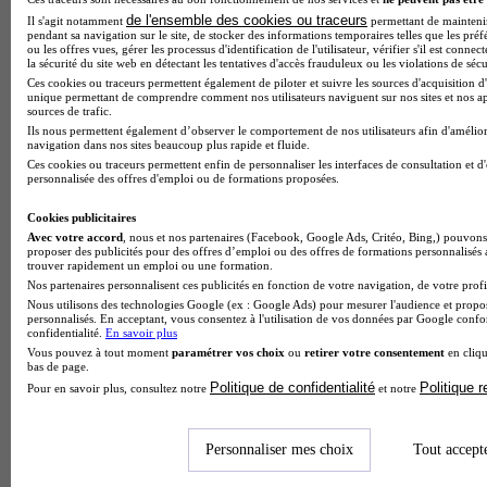
IFSI - IFAS
de l'ensemble des cookies ou traceurs
Il s'agit notamment
permettant de maintenir 
pendant sa navigation sur le site, de stocker des informations temporaires telles que les préf
Aucun avis
ou les offres vues, gérer les processus d'identification de l'utilisateur, vérifier s'il est conn
la sécurité du site web en détectant les tentatives d'accès frauduleux ou les violations de sécu
Chaumont
Ces cookies ou traceurs permettent également de piloter et suivre les sources d'acquisition d'
unique permettant de comprendre comment nos utilisateurs naviguent sur nos sites et nos ap
sources de trafic.
Ils nous permettent également d’observer le comportement de nos utilisateurs afin d'amélior
navigation dans nos sites beaucoup plus rapide et fluide.
Ces cookies ou traceurs permettent enfin de personnaliser les interfaces de consultation et d
personnalisée des offres d'emploi ou de formations proposées.
Cookies publicitaires
Avec votre accord
, nous et nos partenaires (Facebook, Google Ads, Critéo, Bing,) pouvons 
proposer des publicités pour des offres d’emploi ou des offres de formations personnalisés
trouver rapidement un emploi ou une formation.
Nos partenaires personnalisent ces publicités en fonction de votre navigation, de votre profil
Nous utilisons des technologies Google (ex : Google Ads) pour mesurer l'audience et propos
personnalisés. En acceptant, vous consentez à l'utilisation de vos données par Google conf
confidentialité.
En savoir plus
Vous pouvez à tout moment
paramétrer vos choix
ou
retirer votre consentement
en cliqu
bas de page.
Politique de confidentialité
Politique 
Pour en savoir plus, consultez notre
et notre
Personnaliser mes choix
Tout accept