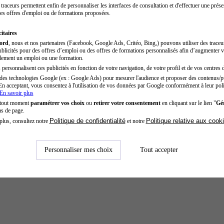
traceurs permettent enfin de personnaliser les interfaces de consultation et d'effectuer une prése
es offres d'emploi ou de formations proposées.
itaires
cord
, nous et nos partenaires (Facebook, Google Ads, Critéo, Bing,) pouvons utiliser des trace
blicités pour des offres d’emploi ou des offres de formations personnalisés afin d’augmenter v
dement un emploi ou une formation.
personnalisent ces publicités en fonction de votre navigation, de votre profil et de vos centres d
des technologies Google (ex : Google Ads) pour mesurer l'audience et proposer des contenus/pu
En acceptant, vous consentez à l'utilisation de vos données par Google conformément à leur poli
En savoir plus
 tout moment
paramétrer vos choix
ou
retirer votre consentement
en cliquant sur le lien "
Gér
as de page.
Politique de confidentialité
Politique relative aux cook
plus, consultez notre
et notre
Personnaliser mes choix
Tout accepter