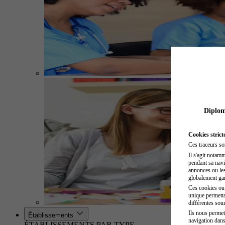
Diplome
Cookies strict
Ces traceurs so
Il s'agit notam
pendant sa navig
annonces ou les 
globalement gara
Ces cookies ou t
unique permetta
différentes sour
Ils nous permet
Établissements
navigation dans
ÉTABLISSEMENTS PAR TYPE