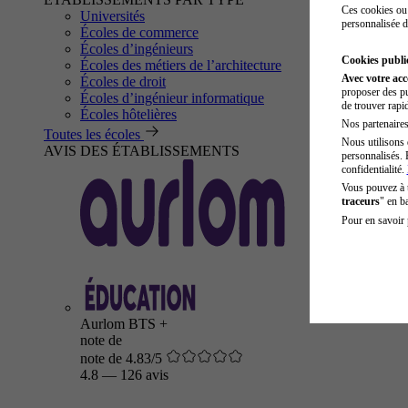
Ces cookies ou 
Universités
personnalisée d
Écoles de commerce
Écoles d’ingénieurs
Cookies public
Écoles des métiers de l’architecture
Avec votre ac
Écoles de droit
proposer des pu
Écoles d’ingénieur informatique
de trouver rapi
Écoles hôtelières
Nos partenaires 
Toutes les écoles
Nous utilisons 
AVIS DES ÉTABLISSEMENTS
personnalisés. 
confidentialité.
Vous pouvez à
traceurs
" en b
Pour en savoir 
Aurlom BTS +
note de
note de 4.83/5
4.8
—
126 avis