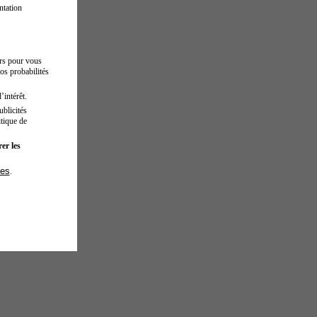
ntation
urs pour vous
os probabilités
’intérêt.
blicités
tique de
er les
ies
.