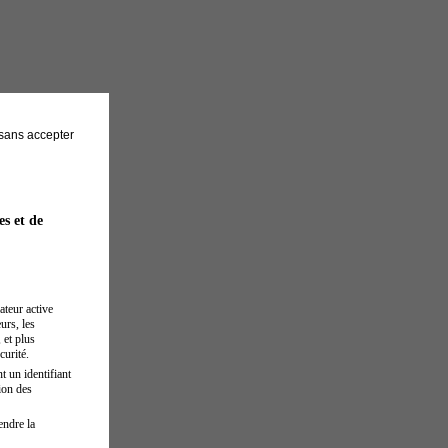
sans accepter
es et de
ateur active
urs, les
 et plus
curité.
t un identifiant
ion des
endre la