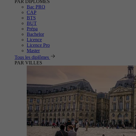
PAR DIPLÔMES
Bac PRO
CAP
BTS
BUT
Prépa
Bachelor
Licence
Licence Pro
Master
Tous les diplômes
PAR VILLES