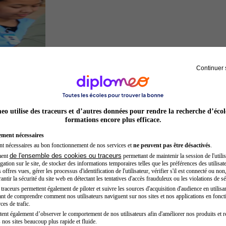
Continuer 
Secrétaire médicale
o utilise des traceurs et d’autres données pour rendre la recherche d’écol
formations encore plus efficace.
ement nécessaires
nt nécessaires au bon fonctionnement de nos services et
ne peuvent pas être désactivés
.
de l'ensemble des cookies ou traceurs
ment
permettant de maintenir la session de l'utilis
ation sur le site, de stocker des informations temporaires telles que les préférences des utilisate
offres vues, gérer les processus d'identification de l'utilisateur, vérifier s'il est connecté ou non,
ntir la sécurité du site web en détectant les tentatives d'accès frauduleux ou les violations de sé
raceurs permettent également de piloter et suivre les sources d'acquisition d'audience en utilisan
nt de comprendre comment nos utilisateurs naviguent sur nos sites et nos applications en fonct
Auxiliaire de puériculture
ces de trafic.
tent également d’observer le comportement de nos utilisateurs afin d'améliorer nos produits et r
 nos sites beaucoup plus rapide et fluide.