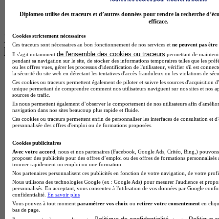
Master Psychologie à Angers
BTS Communication à Lyon
Diplomeo utilise des traceurs et d’autres données pour rendre la recherche d’éco
BTS Ndrc à Lyon
efficace.
Les intitulés de diplôme par alternance
Cookies strictement nécessaires
Ces traceurs sont nécessaires au bon fonctionnement de nos services et
ne peuvent pas être 
les plus recherchés
de l'ensemble des cookies ou traceurs
Il s'agit notamment
permettant de maintenir 
pendant sa navigation sur le site, de stocker des informations temporaires telles que les préf
ou les offres vues, gérer les processus d'identification de l'utilisateur, vérifier s'il est conn
BTS Esf en alternance
la sécurité du site web en détectant les tentatives d'accès frauduleux ou les violations de sécu
BTS Dietetique en alternance
Ces cookies ou traceurs permettent également de piloter et suivre les sources d'acquisition d'
unique permettant de comprendre comment nos utilisateurs naviguent sur nos sites et nos ap
BTS Mco en alternance
sources de trafic.
BTS Pi en alternance
Ils nous permettent également d’observer le comportement de nos utilisateurs afin d'amélior
BTS Sp3s en alternance
navigation dans nos sites beaucoup plus rapide et fluide.
Master CCA en alternance
Ces cookies ou traceurs permettent enfin de personnaliser les interfaces de consultation et d
BTS Ndrc en alternance
personnalisée des offres d'emploi ou de formations proposées.
BTS Sam en alternance
Cap Fleuriste en alternance
Cookies publicitaires
BTS Sio en alternance
Avec votre accord
, nous et nos partenaires (Facebook, Google Ads, Critéo, Bing,) pouvons 
proposer des publicités pour des offres d’emploi ou des offres de formations personnalisés
MSc Marketing Digital en alternance
trouver rapidement un emploi ou une formation.
BTS Gpme en alternance
Nos partenaires personnalisent ces publicités en fonction de votre navigation, de votre profil
Cap Electricien en alternance
Nous utilisons des technologies Google (ex : Google Ads) pour mesurer l'audience et propos
BTS Gpn en alternance
personnalisés. En acceptant, vous consentez à l'utilisation de vos données par Google conf
confidentialité.
En savoir plus
BTS Domotique en alternance
Vous pouvez à tout moment
paramétrer vos choix
ou
retirer votre consentement
en cliqu
BAC Pro Agora en alternance
bas de page.
BTS Sta en alternance