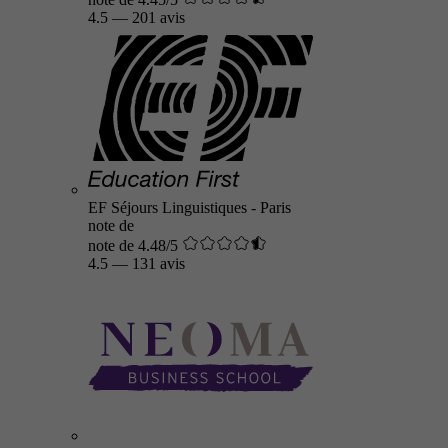
4.5
—
201 avis
EF Séjours Linguistiques - Paris
note de
note de 4.48/5
4.5
—
131 avis