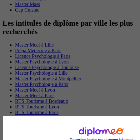
Master Mass
Cap Cuisine
Les intitulés de diplôme par ville les plus
recherchés
Master Meef à Lille
Prépa Medecine à Paris
Licence Psychologie à Paris
Master Psychologie à Lyon
Licence Psychologie à Toulouse
Master Psychologie à Lille
Master Psychologie à Montpellier
Master Psychologie à Paris
Master Meef à Lyon
Master Meef à Paris
BTS Tourisme à Bordeaux
BTS Tourisme à Lyon
BTS Tourisme à Paris
BTS Tourisme à Toulouse
Licence Psychologie à Lille
Master Informatique à Paris
BTS Communication à Bordeaux