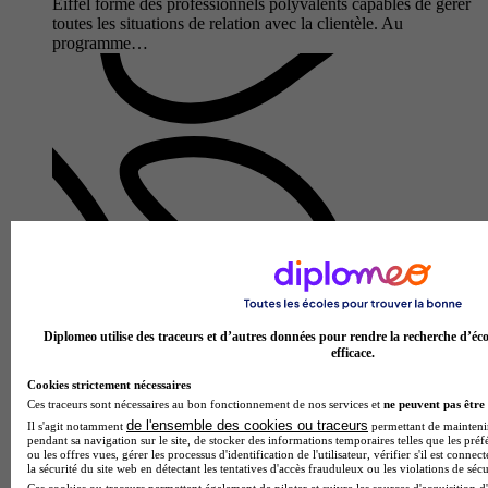
Eiffel forme des professionnels polyvalents capables de gérer
toutes les situations de relation avec la clientèle. Au
programme…
Lycée polyvalent Champlain
Bac pro - Métiers de l'accueil
Diplomeo utilise des traceurs et d’autres données pour rendre la recherche d’éco
efficace.
Chennevières-sur-Marne 94430
Le Bac Pro Métiers de l'Accueil proposé par le Lycée
Cookies strictement nécessaires
polyvalent Champlain forme des professionnels capables de
Ces traceurs sont nécessaires au bon fonctionnement de nos services et
ne peuvent pas être 
gérer l'accueil physique et téléphonique en français et en
de l'ensemble des cookies ou traceurs
Il s'agit notamment
permettant de maintenir 
langues étrangèr…
pendant sa navigation sur le site, de stocker des informations temporaires telles que les préf
ou les offres vues, gérer les processus d'identification de l'utilisateur, vérifier s'il est conn
la sécurité du site web en détectant les tentatives d'accès frauduleux ou les violations de sécu
Ces cookies ou traceurs permettent également de piloter et suivre les sources d'acquisition d'