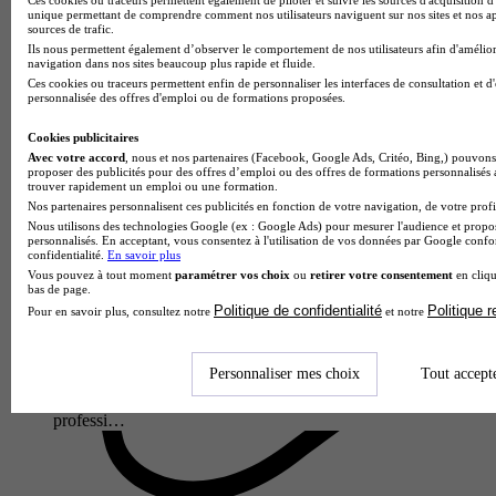
unique permettant de comprendre comment nos utilisateurs naviguent sur nos sites et nos ap
sources de trafic.
Ils nous permettent également d’observer le comportement de nos utilisateurs afin d'amélior
navigation dans nos sites beaucoup plus rapide et fluide.
Ces cookies ou traceurs permettent enfin de personnaliser les interfaces de consultation et d
personnalisée des offres d'emploi ou de formations proposées.
Cookies publicitaires
Avec votre accord
, nous et nos partenaires (Facebook, Google Ads, Critéo, Bing,) pouvons 
proposer des publicités pour des offres d’emploi ou des offres de formations personnalisés
trouver rapidement un emploi ou une formation.
Nos partenaires personnalisent ces publicités en fonction de votre navigation, de votre profil
Lycée polyvalent Jean Drouant
Nous utilisons des technologies Google (ex : Google Ads) pour mesurer l'audience et propos
personnalisés. En acceptant, vous consentez à l'utilisation de vos données par Google conf
Bac pro - Commercialisation et services en restauration
confidentialité.
En savoir plus
4.5
Vous pouvez à tout moment
paramétrer vos choix
ou
retirer votre consentement
en cliqu
bas de page.
2 avis
Politique de confidentialité
Politique 
Pour en savoir plus, consultez notre
et notre
Paris 17e 75017
BAC PRO Commercialisation et Services en Restauration au
Personnaliser mes choix
Tout accept
Lycée Polyvalent Jean Drouant Au Lycée réputé pour son
excellence en hôtellerie et restauration, cette formation
professi…