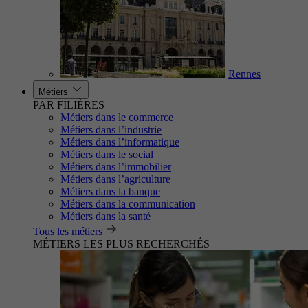
Rennes
Métiers
PAR FILIÈRES
Métiers dans le commerce
Métiers dans l’industrie
Métiers dans l’informatique
Métiers dans le social
Métiers dans l’immobilier
Métiers dans l’agriculture
Métiers dans la banque
Métiers dans la communication
Métiers dans la santé
Tous les métiers
MÉTIERS LES PLUS RECHERCHÉS