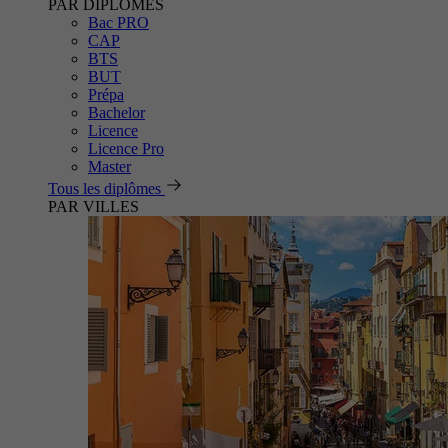
PAR DIPLÔMES
Bac PRO
CAP
BTS
BUT
Prépa
Bachelor
Licence
Licence Pro
Master
Tous les diplômes
PAR VILLES