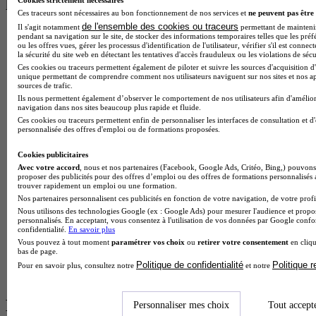
les plus recherchés
Cookies strictement nécessaires
Ces traceurs sont nécessaires au bon fonctionnement de nos services et
ne peuvent pas être 
de l'ensemble des cookies ou traceurs
Il s'agit notamment
permettant de maintenir 
BTS Esf en alternance
pendant sa navigation sur le site, de stocker des informations temporaires telles que les préf
ou les offres vues, gérer les processus d'identification de l'utilisateur, vérifier s'il est conn
BTS Dietetique en alternance
la sécurité du site web en détectant les tentatives d'accès frauduleux ou les violations de sécu
BTS Mco en alternance
Ces cookies ou traceurs permettent également de piloter et suivre les sources d'acquisition d'
BTS Pi en alternance
unique permettant de comprendre comment nos utilisateurs naviguent sur nos sites et nos ap
BTS Sp3s en alternance
sources de trafic.
Master CCA en alternance
Ils nous permettent également d’observer le comportement de nos utilisateurs afin d'amélior
navigation dans nos sites beaucoup plus rapide et fluide.
BTS Ndrc en alternance
Ces cookies ou traceurs permettent enfin de personnaliser les interfaces de consultation et d
BTS Sam en alternance
personnalisée des offres d'emploi ou de formations proposées.
Cap Fleuriste en alternance
BTS Sio en alternance
Cookies publicitaires
MSc Marketing Digital en alternance
Avec votre accord
, nous et nos partenaires (Facebook, Google Ads, Critéo, Bing,) pouvons 
BTS Gpme en alternance
proposer des publicités pour des offres d’emploi ou des offres de formations personnalisés
Cap Electricien en alternance
trouver rapidement un emploi ou une formation.
BTS Gpn en alternance
Nos partenaires personnalisent ces publicités en fonction de votre navigation, de votre profil
BTS Domotique en alternance
Nous utilisons des technologies Google (ex : Google Ads) pour mesurer l'audience et propos
personnalisés. En acceptant, vous consentez à l'utilisation de vos données par Google conf
BAC Pro Agora en alternance
confidentialité.
En savoir plus
BTS Sta en alternance
Vous pouvez à tout moment
paramétrer vos choix
ou
retirer votre consentement
en cliqu
BTS Iris en alternance
bas de page.
BTS Tpl en alternance
Politique de confidentialité
Politique 
Pour en savoir plus, consultez notre
et notre
BTS Ati en alternance
Les diplômes par filière les plus
Personnaliser mes choix
Tout accept