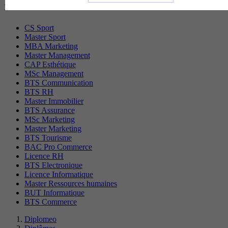
recherchés
CS Sport
Master Sport
MBA Marketing
Master Management
CAP Esthétique
MSc Management
BTS Communication
BTS RH
Master Immobilier
BTS Assurance
MSc Marketing
Master Marketing
BTS Tourisme
BAC Pro Commerce
Licence RH
BTS Electronique
Licence Informatique
Master Ressources humaines
BUT Informatique
BTS Commerce
Diplomeo