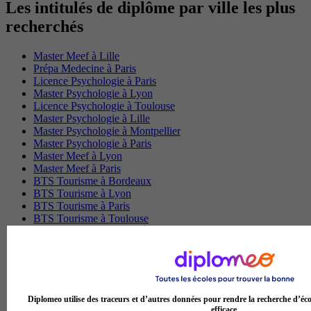
Les intitulés de diplôme par ville les plus
recherchés
Master Meef à Lille
Prépa Medecine à Paris
Licence Psychologie à Paris
Master Psychologie à Lyon
Licence Psychologie à Toulouse
Master Psychologie à Lille
Master Psychologie à Montpellier
Master Psychologie à Paris
Master Meef à Lyon
Master Meef à Paris
BTS Tourisme à Bordeaux
BTS Tourisme à Lyon
BTS Tourisme à Paris
BTS Tourisme à Toulouse
Licence Psychologie à Lille
Master Informatique à Paris
BTS Communication à Bordeaux
Master Psychologie à Angers
BTS Communication à Lyon
BTS Ndrc à Lyon
Diplomeo utilise des traceurs et d’autres données pour rendre la recherche d’éco
efficace.