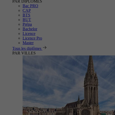
PAR DIPLÔMES
Bac PRO
CAP
BTS
BUT
Prépa
Bachelor
Licence
Licence Pro
Master
Tous les diplômes
PAR VILLES