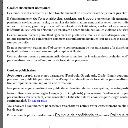
Les intitulés de diplôme par alternance
Cookies strictement nécessaires
les plus recherchés
Ces traceurs sont nécessaires au bon fonctionnement de nos services et
ne peuvent pas être 
de l'ensemble des cookies ou traceurs
Il s'agit notamment
permettant de maintenir 
pendant sa navigation sur le site, de stocker des informations temporaires telles que les préf
BTS Esf en alternance
ou les offres vues, gérer les processus d'identification de l'utilisateur, vérifier s'il est conn
BTS Dietetique en alternance
la sécurité du site web en détectant les tentatives d'accès frauduleux ou les violations de sécu
BTS Mco en alternance
Ces cookies ou traceurs permettent également de piloter et suivre les sources d'acquisition d'
unique permettant de comprendre comment nos utilisateurs naviguent sur nos sites et nos ap
BTS Pi en alternance
sources de trafic.
BTS Sp3s en alternance
Ils nous permettent également d’observer le comportement de nos utilisateurs afin d'amélior
Master CCA en alternance
navigation dans nos sites beaucoup plus rapide et fluide.
BTS Ndrc en alternance
Ces cookies ou traceurs permettent enfin de personnaliser les interfaces de consultation et d
BTS Sam en alternance
personnalisée des offres d'emploi ou de formations proposées.
Cap Fleuriste en alternance
BTS Sio en alternance
Cookies publicitaires
MSc Marketing Digital en alternance
Avec votre accord
, nous et nos partenaires (Facebook, Google Ads, Critéo, Bing,) pouvons 
proposer des publicités pour des offres d’emploi ou des offres de formations personnalisés
BTS Gpme en alternance
trouver rapidement un emploi ou une formation.
Cap Electricien en alternance
Nos partenaires personnalisent ces publicités en fonction de votre navigation, de votre profil
BTS Gpn en alternance
Nous utilisons des technologies Google (ex : Google Ads) pour mesurer l'audience et propos
BTS Domotique en alternance
personnalisés. En acceptant, vous consentez à l'utilisation de vos données par Google conf
confidentialité.
En savoir plus
BAC Pro Agora en alternance
Vous pouvez à tout moment
paramétrer vos choix
ou
retirer votre consentement
en cliqu
BTS Sta en alternance
bas de page.
BTS Iris en alternance
Politique de confidentialité
Politique 
Pour en savoir plus, consultez notre
et notre
BTS Tpl en alternance
BTS Ati en alternance