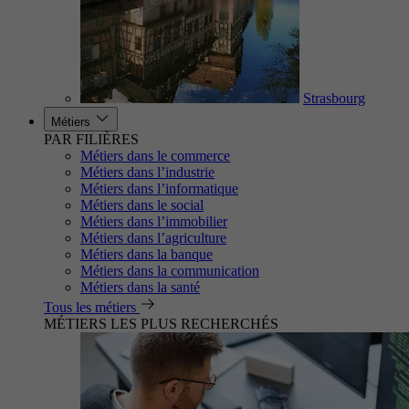
Strasbourg
Métiers
PAR FILIÈRES
Métiers dans le commerce
Métiers dans l’industrie
Métiers dans l’informatique
Métiers dans le social
Métiers dans l’immobilier
Métiers dans l’agriculture
Métiers dans la banque
Métiers dans la communication
Métiers dans la santé
Tous les métiers
MÉTIERS LES PLUS RECHERCHÉS