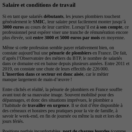
Salaire et conditions de travail
Si en tant que salariés
débutants
, les jeunes plombiers touchent
généralement le
SMIC
, leur salaire peut facilement monter jusqu’à
3000 euros
au cours de leur carrière. Lorsqu’il est
à son compte
, ce
professionnel peut espérer viser une tranche de rémunération encore
plus élevée, soit
entre 3000 et 5000 euros par mois
en moyenne.
Même si cette profession semble payer relativement bien, on
constate aujourd’hui une
pénurie de plombiers
en France. De fait,
d’après l’Observatoire des métiers du BTP, le nombre de salariés
dans ce domaine est en baisse depuis plusieurs années. Entre 2011 et
2019, on constate une chute de leurs effectifs de 226 000.
L’insertion dans ce secteur est donc aisée
, car le métier
manque largement de main-d’œuvre !
Entre clichés et réalité, la pénurie de plombiers en France souffre
avant tout de sa mauvaise image. Souvent mobilisé pour des
dépannages, et donc des situations imprévues, le plombier a
l’habitude de
travailler en urgence
. Il se doit d’être disponible à
des créneaux et horaires peu pratiques pour la vie de famille, à
savoir le week-end, en fin de journée ou même la nuit et lors des
jours fériés.
Positions parfois inconfortables,
port de charges lourdes
(comme