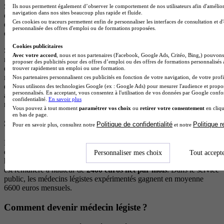
Si le travail du médecin légiste est souvent connu pour les
autopsies
Ils nous permettent également d’observer le comportement de nos utilisateurs afin d'amélior
navigation dans nos sites beaucoup plus rapide et fluide.
dans le cadre de décès d’origine criminelle ou suspecte, il i
ntervient
Ces cookies ou traceurs permettent enfin de personnaliser les interfaces de consultation et d
également auprès des vivants
suite à des blessures, des accidents
personnalisée des offres d'emploi ou de formations proposées.
ou des agressions de différentes sortes.
Cookies publicitaires
Spécialiste de la médecine légale, le médecin légiste exerce son
Avec votre accord
, nous et nos partenaires (Facebook, Google Ads, Critéo, Bing,) pouvons 
métier sur la demande d’une
autorité judiciaire
. Son quotidien est
proposer des publicités pour des offres d’emploi ou des offres de formations personnalisés
donc de
réaliser des examens et des autopsies
, puis de
rédiger des
trouver rapidement un emploi ou une formation.
rapports
. Il est parfois convoqué au tribunal pour témoigner en tant
Nos partenaires personnalisent ces publicités en fonction de votre navigation, de votre profil
qu’expert. Bien entendu, il est régulièrement amené à collaborer
Nous utilisons des technologies Google (ex : Google Ads) pour mesurer l'audience et propos
personnalisés. En acceptant, vous consentez à l'utilisation de vos données par Google conf
avec des professionnels de l’environnement judiciaire (police,
confidentialité.
En savoir plus
magistrature, etc.).
Vous pouvez à tout moment
paramétrer vos choix
ou
retirer votre consentement
en cliqu
en bas de page.
Salaire et conditions de travail
Politique de confidentialité
Politique 
Pour en savoir plus, consultez notre
et notre
Le travail de médecin légiste n’est pas de tout repos. En effet, ce
dernier peut
travailler jusqu’à 48h par semaine
en milieu
Personnaliser mes choix
Tout accept
hospitalier, sans compter les
gardes de nuit
. En début de carrière, il
est rémunéré à hauteur de
2400 euros net par mois
. Dans le service
public, les médecins légistes expérimentés gagnent en moyenne
6600 euros mensuels.
Comment devenir médecin légiste ?