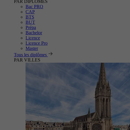
PAR DIPLÔMES
Bac PRO
CAP
BTS
BUT
Prépa
Bachelor
Licence
Licence Pro
Master
Tous les diplômes
PAR VILLES