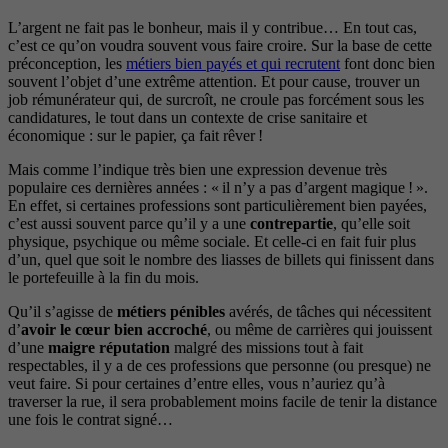
L’argent ne fait pas le bonheur, mais il y contribue… En tout cas,
c’est ce qu’on voudra souvent vous faire croire. Sur la base de cette
préconception, les
métiers bien payés et qui recrutent
font donc bien
souvent l’objet d’une extrême attention. Et pour cause, trouver un
job rémunérateur qui, de surcroît, ne croule pas forcément sous les
candidatures, le tout dans un contexte de crise sanitaire et
économique : sur le papier, ça fait rêver !
Mais comme l’indique très bien une expression devenue très
populaire ces dernières années : « il n’y a pas d’argent magique ! ».
En effet, si certaines professions sont particulièrement bien payées,
c’est aussi souvent parce qu’il y a une
contrepartie
, qu’elle soit
physique, psychique ou même sociale. Et celle-ci en fait fuir plus
d’un, quel que soit le nombre des liasses de billets qui finissent dans
le portefeuille à la fin du mois.
Qu’il s’agisse de
métiers pénibles
avérés, de tâches qui nécessitent
d’
avoir le cœur bien accroché
, ou même de carrières qui jouissent
d’une
maigre réputation
malgré des missions tout à fait
respectables, il y a de ces professions que personne (ou presque) ne
veut faire. Si pour certaines d’entre elles, vous n’auriez qu’à
traverser la rue, il sera probablement moins facile de tenir la distance
une fois le contrat signé…