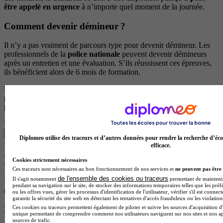
être appelé en urgence
à n’importe quel moment de la journée.
Comment devenir démineur ?
Il n’y a pas vraiment de parcours type pour devenir démineur. Les
professionnels de la
police nationale
peuvent devenir démineurs
après un entretien et une évaluation. S’ils réussissent ces épreuves,
ils bénéficient alors de 6 mois de formation.
Du côté de l’
armée
, les
engagés volontaires de moins de 26 ans
peuvent suivre une spécialisation en déminage. Aucun diplôme
particulier n’est donc requis.
Trouve ton cursus pour devenir militaire !
Liste des formations
Diplomeo utilise des traceurs et d’autres données pour rendre la recherche d’éco
efficace.
Médecin légiste
Cookies strictement nécessaires
Ces traceurs sont nécessaires au bon fonctionnement de nos services et
ne peuvent pas être 
de l'ensemble des cookies ou traceurs
Il s'agit notamment
permettant de maintenir 
Difficile à bien des égards, la profession de
médecin légiste
pendant sa navigation sur le site, de stocker des informations temporaires telles que les préf
nécessite d’avoir le cœur bien accroché.
ou les offres vues, gérer les processus d'identification de l'utilisateur, vérifier s'il est conn
garantir la sécurité du site web en détectant les tentatives d'accès frauduleux ou les violation
Ces cookies ou traceurs permettent également de piloter et suivre les sources d'acquisition d'
Le métier de médecin légiste
unique permettant de comprendre comment nos utilisateurs naviguent sur nos sites et nos ap
sources de trafic.