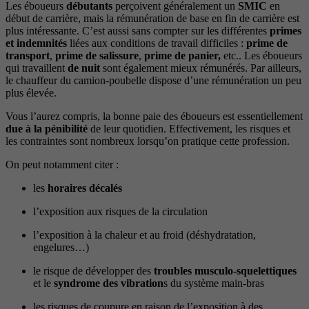
Les éboueurs
débutants
perçoivent généralement un
SMIC
en
début de carrière, mais la rémunération de base en fin de carrière est
plus intéressante. C’est aussi sans compter sur les différentes
primes
et indemnités
liées aux conditions de travail difficiles :
prime de
transport
,
prime de salissure
,
prime de panier,
etc.. Les éboueurs
qui travaillent
de nuit
sont également mieux rémunérés. Par ailleurs,
le chauffeur du camion-poubelle dispose d’une rémunération un peu
plus élevée.
Vous l’aurez compris, la bonne paie des éboueurs est essentiellement
due à la pénibilité
de leur quotidien. Effectivement, les risques et
les contraintes sont nombreux lorsqu’on pratique cette profession.
On peut notamment citer :
les
horaires décalés
l’exposition aux risques de la circulation
l’exposition à la chaleur et au froid (déshydratation,
engelures…)
le risque de développer des
troubles musculo-squelettiques
et le
syndrome des vibration
s du système main-bras
les risques de coupure en raison de l’exposition à des