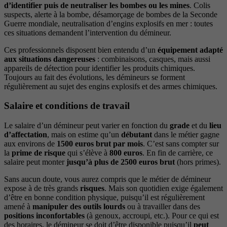
d’identifier puis de neutraliser les bombes ou les mines
. Colis
suspects, alerte à la bombe, désamorçage de bombes de la Seconde
Guerre mondiale, neutralisation d’engins explosifs en mer : toutes
ces situations demandent l’intervention du démineur.
Ces professionnels disposent bien entendu d’un
équipement adapté
aux situations dangereuses
: combinaisons, casques, mais aussi
appareils de détection pour identifier les produits chimiques.
Toujours au fait des évolutions, les démineurs se forment
régulièrement au sujet des engins explosifs et des armes chimiques.
Salaire et conditions de travail
Le salaire d’un démineur peut varier en fonction du
grade
et du
lieu
d’affectation
, mais on estime qu’un
débutant
dans le métier gagne
aux environs de
1500 euros brut par mois
. C’est sans compter sur
la
prime de risque
qui s’élève à
800 euros
. En fin de carrière, ce
salaire peut monter
jusqu’à plus de 2500 euros brut
(hors primes).
Sans aucun doute, vous aurez compris que le métier de démineur
expose à de très grands
risques
. Mais son quotidien exige également
d’être en bonne condition physique, puisqu’il est régulièrement
amené à
manipuler des outils lourds
ou à travailler dans des
positions inconfortables
(à genoux, accroupi, etc.). Pour ce qui est
des horaires, le démineur se doit d’être disponible puisqu’il
peut