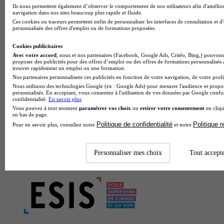
Ils nous permettent également d’observer le comportement de nos utilisateurs afin d'amélior
navigation dans nos sites beaucoup plus rapide et fluide.
Ces cookies ou traceurs permettent enfin de personnaliser les interfaces de consultation et d
personnalisée des offres d'emploi ou de formations proposées.
Cookies publicitaires
Avec votre accord
, nous et nos partenaires (Facebook, Google Ads, Critéo, Bing,) pouvons 
proposer des publicités pour des offres d’emploi ou des offres de formations personnalisés
trouver rapidement un emploi ou une formation.
Nos partenaires personnalisent ces publicités en fonction de votre navigation, de votre profil
Nous utilisons des technologies Google (ex : Google Ads) pour mesurer l'audience et propos
personnalisés. En acceptant, vous consentez à l'utilisation de vos données par Google conf
confidentialité.
En savoir plus
Vous pouvez à tout moment
paramétrer vos choix
ou
retirer votre consentement
en cliqu
en bas de page.
Politique de confidentialité
Politique 
Pour en savoir plus, consultez notre
et notre
Personnaliser mes choix
Tout accept