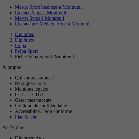
Master Sport business à Montreuil
Licence Staps à Montreuil
Master Staps à Montreuil
Licence pro Metiers forme à Montreuil
Diplomeo
Diplômes
Prepa
Prépa Sport
Fiche Prépa Sport à Montreuil
À propos
Qui sommes-nous ?
Rejoignez-nous
Mentions légales
CGU
-
CDU
Gérer mes traceurs
Politique de confidentialité
Accessibilité : Non conforme
Plan de site
Accès direct
Diplomeo Avis