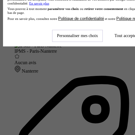
confidentialité.
En savoir plus
Vous pouvez à tout moment
paramétrer vos choix
ou
retirer votre consentement
en cliqu
bas de page.
Politique de confidentialité
Politique 
Pour en savoir plus, consultez notre
et notre
Personnaliser mes choix
Tout accept
IPMS - Paris-Nanterre
Aucun avis
Nanterre