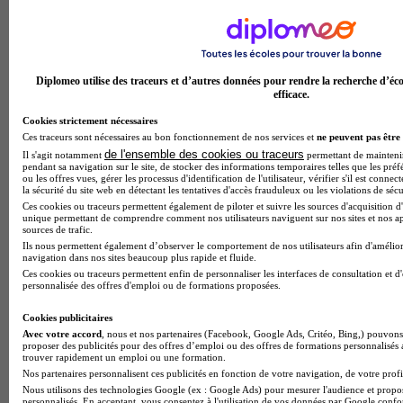
Diplomeo utilise des traceurs et d’autres données pour rendre la recherche d’éco
efficace.
Cookies strictement nécessaires
Ces traceurs sont nécessaires au bon fonctionnement de nos services et
ne peuvent pas être 
de l'ensemble des cookies ou traceurs
Il s'agit notamment
permettant de maintenir 
pendant sa navigation sur le site, de stocker des informations temporaires telles que les préf
ou les offres vues, gérer les processus d'identification de l'utilisateur, vérifier s'il est conn
la sécurité du site web en détectant les tentatives d'accès frauduleux ou les violations de sécu
Ces cookies ou traceurs permettent également de piloter et suivre les sources d'acquisition d'
unique permettant de comprendre comment nos utilisateurs naviguent sur nos sites et nos ap
sources de trafic.
Ils nous permettent également d’observer le comportement de nos utilisateurs afin d'amélior
navigation dans nos sites beaucoup plus rapide et fluide.
Ces cookies ou traceurs permettent enfin de personnaliser les interfaces de consultation et d
personnalisée des offres d'emploi ou de formations proposées.
Unité de formation et de recherche
Voir l’établissement
Cookies publicitaires
Avec votre accord
, nous et nos partenaires (Facebook, Google Ads, Critéo, Bing,) pouvons 
proposer des publicités pour des offres d’emploi ou des offres de formations personnalisés
trouver rapidement un emploi ou une formation.
Nos partenaires personnalisent ces publicités en fonction de votre navigation, de votre profil
Nous utilisons des technologies Google (ex : Google Ads) pour mesurer l'audience et propos
personnalisés. En acceptant, vous consentez à l'utilisation de vos données par Google conf