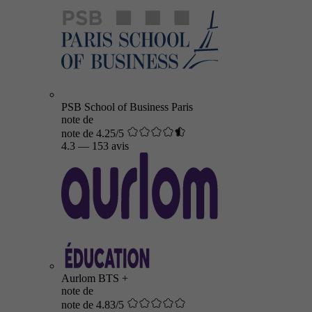
PSB School of Business Paris
note de
note de 4.25/5
4.3
—
153 avis
Aurlom BTS +
note de
note de 4.83/5