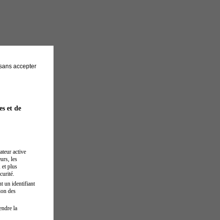
sans accepter
es et de
ateur active
urs, les
 et plus
curité.
t un identifiant
ion des
endre la