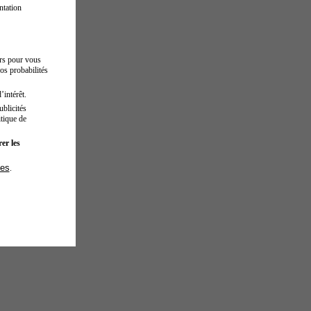
ntation
urs pour vous
os probabilités
’intérêt.
blicités
tique de
er les
ies
.