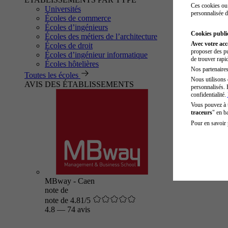
Ces cookies ou 
Universités
personnalisée d
Écoles de commerce
Écoles d’ingénieurs
Cookies public
Écoles des métiers de l’architecture
Avec votre ac
Écoles de droit
proposer des pu
Écoles d’ingénieur informatique
de trouver rapi
Écoles hôtelières
Nos partenaires 
Toutes les écoles
Nous utilisons 
AVIS DES ÉTABLISSEMENTS
personnalisés. 
confidentialité.
Vous pouvez à
traceurs
" en b
Pour en savoir 
MBway - Caen
note de
note de 4.81/5
4.8
—
74 avis