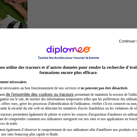
Continuer 
Entrepreneur
o utilise des traceurs et d’autres données pour rendre la recherche d’écol
formations encore plus efficace.
ement nécessaires
nt nécessaires au bon fonctionnement de nos services et
ne peuvent pas être désactivés
.
de l'ensemble des cookies ou traceurs
ment
permettant de maintenir la session de l'utilis
ation sur le site, de stocker des informations temporaires telles que les préférences des utilisate
offres vues, gérer les processus d'identification de l'utilisateur, vérifier s'il est connecté ou non,
ntir la sécurité du site web en détectant les tentatives d'accès frauduleux ou les violations de sé
raceurs permettent également de piloter et suivre les sources d'acquisition d'audience en utilisan
nt de comprendre comment nos utilisateurs naviguent sur nos sites et nos applications en fonct
Kinésithérapeute sportif
ces de trafic.
tent également d’observer le comportement de nos utilisateurs afin d'améliorer nos produits et r
 nos sites beaucoup plus rapide et fluide.