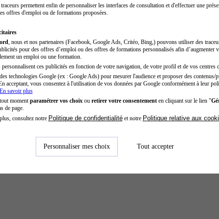
traceurs permettent enfin de personnaliser les interfaces de consultation et d'effectuer une prése
es offres d'emploi ou de formations proposées.
itaires
cord
, nous et nos partenaires (Facebook, Google Ads, Critéo, Bing,) pouvons utiliser des trace
blicités pour des offres d’emploi ou des offres de formations personnalisés afin d’augmenter v
dement un emploi ou une formation.
personnalisent ces publicités en fonction de votre navigation, de votre profil et de vos centres d
des technologies Google (ex : Google Ads) pour mesurer l'audience et proposer des contenus/pu
En acceptant, vous consentez à l'utilisation de vos données par Google conformément à leur poli
En savoir plus
 tout moment
paramétrer vos choix
ou
retirer votre consentement
en cliquant sur le lien "
Gér
as de page.
Politique de confidentialité
Politique relative aux cook
plus, consultez notre
et notre
Personnaliser mes choix
Tout accepter