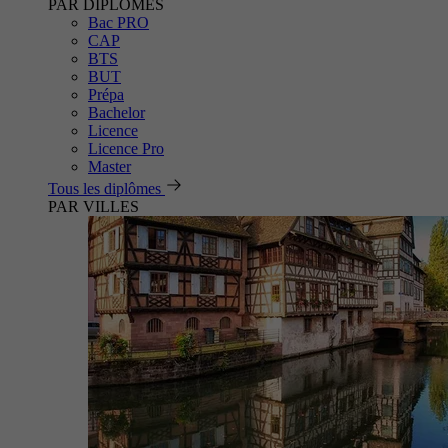
PAR DIPLÔMES
Bac PRO
CAP
BTS
BUT
Prépa
Bachelor
Licence
Licence Pro
Master
Tous les diplômes
PAR VILLES