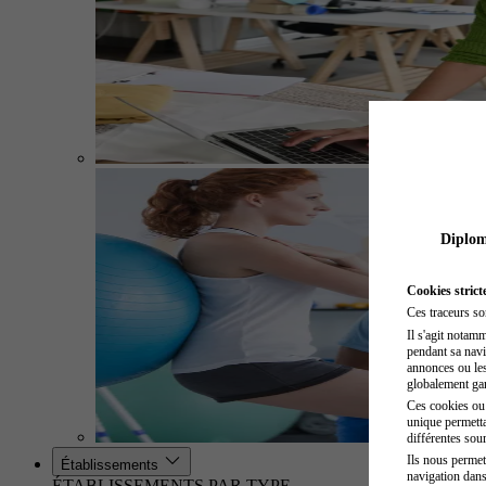
Diplome
Cookies strict
Ces traceurs so
Il s'agit notam
pendant sa navig
annonces ou les 
globalement gara
Ces cookies ou t
unique permetta
différentes sour
Ils nous permet
Établissements
navigation dans
ÉTABLISSEMENTS PAR TYPE