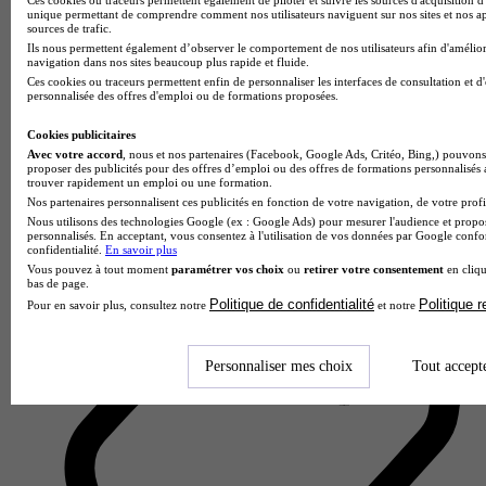
unique permettant de comprendre comment nos utilisateurs naviguent sur nos sites et nos ap
sources de trafic.
Ils nous permettent également d’observer le comportement de nos utilisateurs afin d'amélior
navigation dans nos sites beaucoup plus rapide et fluide.
Ces cookies ou traceurs permettent enfin de personnaliser les interfaces de consultation et d
personnalisée des offres d'emploi ou de formations proposées.
Ecole W - Paris
Cookies publicitaires
4.4
Avec votre accord
, nous et nos partenaires (Facebook, Google Ads, Critéo, Bing,) pouvons 
proposer des publicités pour des offres d’emploi ou des offres de formations personnalisés
trouver rapidement un emploi ou une formation.
17 avis
Nos partenaires personnalisent ces publicités en fonction de votre navigation, de votre profil
Paris
Nous utilisons des technologies Google (ex : Google Ads) pour mesurer l'audience et propos
personnalisés. En acceptant, vous consentez à l'utilisation de vos données par Google conf
confidentialité.
En savoir plus
Vous pouvez à tout moment
paramétrer vos choix
ou
retirer votre consentement
en cliqu
bas de page.
Politique de confidentialité
Politique 
Pour en savoir plus, consultez notre
et notre
Personnaliser mes choix
Tout accept