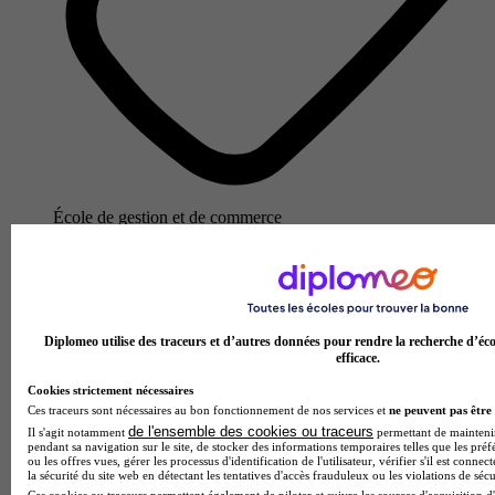
École de gestion et de commerce
Voir l’établissement
Diplomeo utilise des traceurs et d’autres données pour rendre la recherche d’éco
efficace.
Cookies strictement nécessaires
Ces traceurs sont nécessaires au bon fonctionnement de nos services et
ne peuvent pas être 
de l'ensemble des cookies ou traceurs
Il s'agit notamment
permettant de maintenir 
pendant sa navigation sur le site, de stocker des informations temporaires telles que les préf
ou les offres vues, gérer les processus d'identification de l'utilisateur, vérifier s'il est conn
la sécurité du site web en détectant les tentatives d'accès frauduleux ou les violations de sécu
Ces cookies ou traceurs permettent également de piloter et suivre les sources d'acquisition d'