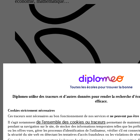
économie, mathématique…
Lycée Claude Bernard
Prépa - Classe préparatoire économique et commerciale
générale (1re année)
Diplomeo utilise des traceurs et d’autres données pour rendre la recherche d’éco
Paris 16e 75016
efficace.
Au Lycée Claude Bernard, la classe préparatoire économique
et commerciale générale (1re année) forme les étudiants aux
Cookies strictement nécessaires
fondamentaux de l'économie, du management et des sciences
Ces traceurs sont nécessaires au bon fonctionnement de nos services et
ne peuvent pas être 
sociales.…
de l'ensemble des cookies ou traceurs
Il s'agit notamment
permettant de maintenir 
pendant sa navigation sur le site, de stocker des informations temporaires telles que les préf
ou les offres vues, gérer les processus d'identification de l'utilisateur, vérifier s'il est conn
la sécurité du site web en détectant les tentatives d'accès frauduleux ou les violations de sécu
Ces cookies ou traceurs permettent également de piloter et suivre les sources d'acquisition d'