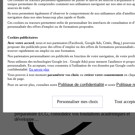
unique permettant de comprendre comment nos utilisateurs naviguent sur nos sites et nos ap
sources de trafic.
Ils nous permettent également d’observer le comportement de nos utilisateurs afin d'amélior
navigation dans nos sites beaucoup plus rapide et fluide.
Ces cookies ou traceurs permettent enfin de personnaliser les interfaces de consultation et d
personnalisée des offres d'emploi ou de formations proposées.
Cookies publicitaires
Avec votre accord
, nous et nos partenaires (Facebook, Google Ads, Critéo, Bing,) pouvons 
proposer des publicités pour des offres d’emploi ou des offres de formations personnalisés
trouver rapidement un emploi ou une formation.
Nos partenaires personnalisent ces publicités en fonction de votre navigation, de votre profil
Prépa COMMERCIA
Nous utilisons des technologies Google (ex : Google Ads) pour mesurer l'audience et propos
personnalisés. En acceptant, vous consentez à l'utilisation de vos données par Google conf
Prépa - Classe préparatoire économique et commerciale
confidentialité.
En savoir plus
générale (2e année)
Vous pouvez à tout moment
paramétrer vos choix
ou
retirer votre consentement
en cliqu
4.3
bas de page.
Politique de confidentialité
Politique 
Pour en savoir plus, consultez notre
et notre
3 avis
Paris 16e 75016
Personnaliser mes choix
Tout accept
Prépa COMMERCIA - Classe préparatoire économique et
commerciale générale (2e année)En deuxième année de classe
préparatoire ECG, consolidez vos fondations académiques et
développe…