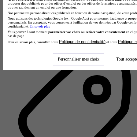
proposer des publicités pour des offres d’emploi ou des offres de formations personnalisés
trouver rapidement un emploi ou une formation.
Nos partenaires personnalisent ces publicités en fonction de votre navigation, de votre profil
Nous utilisons des technologies Google (ex : Google Ads) pour mesurer l'audience et propos
personnalisés. En acceptant, vous consentez à l'utilisation de vos données par Google conf
MBway Angers
confidentialité.
En savoir plus
4.7
Vous pouvez à tout moment
paramétrer vos choix
ou
retirer votre consentement
en cliqu
bas de page.
47 avis
Politique de confidentialité
Politique 
Pour en savoir plus, consultez notre
et notre
Angers
Personnaliser mes choix
Tout accept