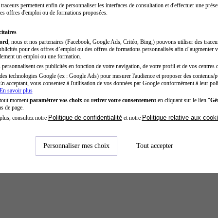
traceurs permettent enfin de personnaliser les interfaces de consultation et d'effectuer une prése
es offres d'emploi ou de formations proposées.
itaires
cord
, nous et nos partenaires (Facebook, Google Ads, Critéo, Bing,) pouvons utiliser des trace
blicités pour des offres d’emploi ou des offres de formations personnalisés afin d’augmenter v
dement un emploi ou une formation.
personnalisent ces publicités en fonction de votre navigation, de votre profil et de vos centres d
des technologies Google (ex : Google Ads) pour mesurer l'audience et proposer des contenus/pu
En acceptant, vous consentez à l'utilisation de vos données par Google conformément à leur poli
En savoir plus
 tout moment
paramétrer vos choix
ou
retirer votre consentement
en cliquant sur le lien "
Gér
as de page.
Politique de confidentialité
Politique relative aux cook
plus, consultez notre
et notre
Personnaliser mes choix
Tout accepter