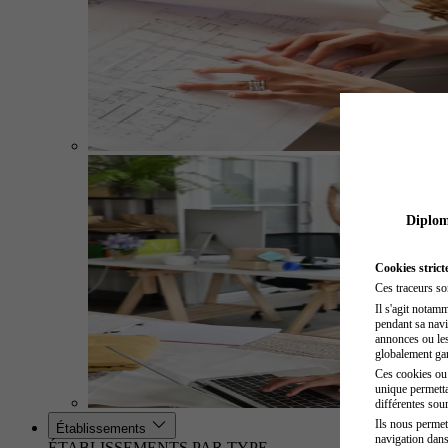
Diplome
Cookies strict
Ces traceurs so
Il s'agit notam
pendant sa navig
annonces ou les 
globalement gara
Ces cookies ou t
unique permetta
différentes sour
Ils nous permet
Établissements
navigation dans
ÉTABLISSEMENTS PAR TYPE