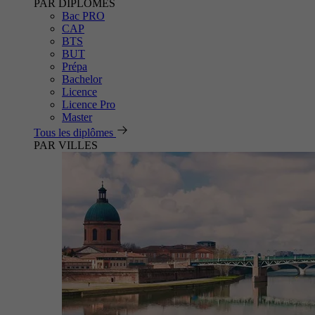
PAR DIPLÔMES
Bac PRO
CAP
BTS
BUT
Prépa
Bachelor
Licence
Licence Pro
Master
Tous les diplômes
PAR VILLES