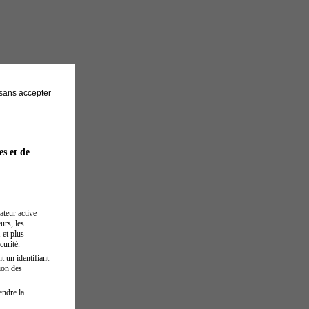
sans accepter
es et de
ateur active
urs, les
 et plus
curité.
t un identifiant
ion des
endre la