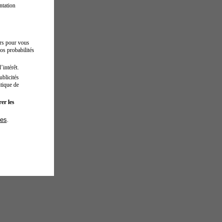
ntation
urs pour vous
os probabilités
’intérêt.
blicités
tique de
er les
ies
.