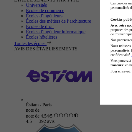
Ces cookies ou 
Universités
personnalisée d
Écoles de commerce
Écoles d’ingénieurs
Cookies public
Écoles des métiers de l’architecture
Avec votre ac
Écoles de droit
proposer des pu
Écoles d’ingénieur informatique
de trouver rapi
Écoles hôtelières
Nos partenaires 
Toutes les écoles
Nous utilisons 
AVIS DES ÉTABLISSEMENTS
personnalisés. 
confidentialité.
Vous pouvez à
traceurs
" en b
Pour en savoir 
Éstiam - Paris
note de
note de 4.54/5
4.5
—
392 avis