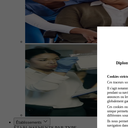
Diplome
Cookies strict
Ces traceurs so
Il s'agit notam
pendant sa navig
annonces ou les 
globalement gara
Ces cookies ou t
unique permetta
différentes sour
Ils nous permet
Établissements
navigation dans
ÉTABLISSEMENTS PAR TYPE