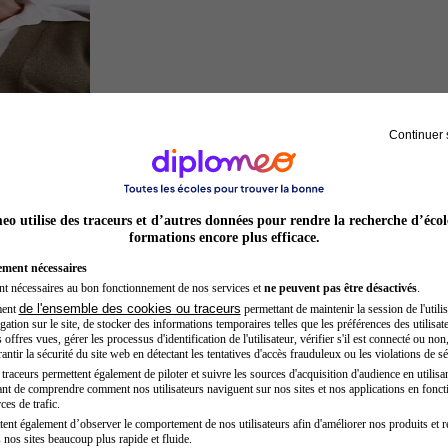
Continuer 
Sage-femme
o utilise des traceurs et d’autres données pour rendre la recherche d’écol
formations encore plus efficace.
ement nécessaires
nt nécessaires au bon fonctionnement de nos services et
ne peuvent pas être désactivés
.
de l'ensemble des cookies ou traceurs
ment
permettant de maintenir la session de l'utilis
ation sur le site, de stocker des informations temporaires telles que les préférences des utilisate
offres vues, gérer les processus d'identification de l'utilisateur, vérifier s'il est connecté ou non,
ntir la sécurité du site web en détectant les tentatives d'accès frauduleux ou les violations de sé
raceurs permettent également de piloter et suivre les sources d'acquisition d'audience en utilisan
nt de comprendre comment nos utilisateurs naviguent sur nos sites et nos applications en fonct
Inspecteur de police
ces de trafic.
tent également d’observer le comportement de nos utilisateurs afin d'améliorer nos produits et r
 nos sites beaucoup plus rapide et fluide.