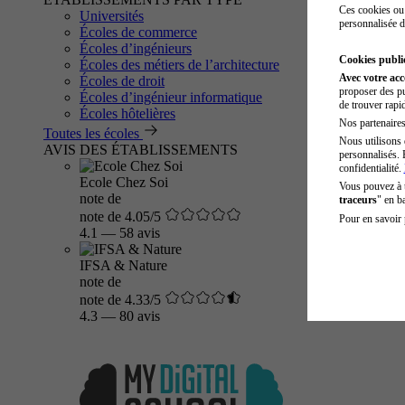
Ces cookies ou 
Universités
personnalisée d
Écoles de commerce
Écoles d’ingénieurs
Cookies public
Écoles des métiers de l’architecture
Avec votre ac
Écoles de droit
proposer des pu
Écoles d’ingénieur informatique
de trouver rapi
Écoles hôtelières
Nos partenaires 
Toutes les écoles
Nous utilisons 
AVIS DES ÉTABLISSEMENTS
personnalisés. 
confidentialité.
Ecole Chez Soi
Vous pouvez à
note de
traceurs
" en b
note de 4.05/5
Pour en savoir 
4.1
—
58 avis
IFSA & Nature
note de
note de 4.33/5
4.3
—
80 avis