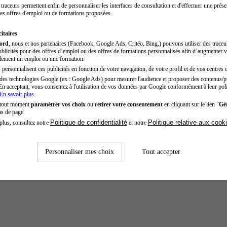
traceurs permettent enfin de personnaliser les interfaces de consultation et d'effectuer une prése
es offres d'emploi ou de formations proposées.
itaires
cord
, nous et nos partenaires (Facebook, Google Ads, Critéo, Bing,) pouvons utiliser des trace
blicités pour des offres d’emploi ou des offres de formations personnalisés afin d’augmenter v
dement un emploi ou une formation.
personnalisent ces publicités en fonction de votre navigation, de votre profil et de vos centres d
des technologies Google (ex : Google Ads) pour mesurer l'audience et proposer des contenus/pu
En acceptant, vous consentez à l'utilisation de vos données par Google conformément à leur poli
En savoir plus
 tout moment
paramétrer vos choix
ou
retirer votre consentement
en cliquant sur le lien "
Gér
as de page.
Politique de confidentialité
Politique relative aux cook
plus, consultez notre
et notre
Personnaliser mes choix
Tout accepter