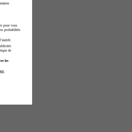
ntation
urs pour vous
os probabilités
’intérêt.
blicités
tique de
er les
ies
.