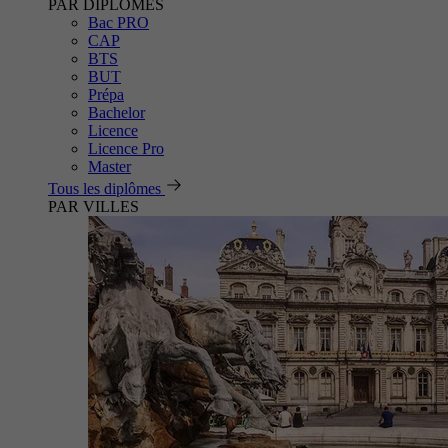
PAR DIPLÔMES
Bac PRO
CAP
BTS
BUT
Prépa
Bachelor
Licence
Licence Pro
Master
Tous les diplômes
PAR VILLES