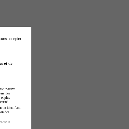
sans accepter
es et de
ateur active
urs, les
 et plus
curité.
t un identifiant
ion des
endre la