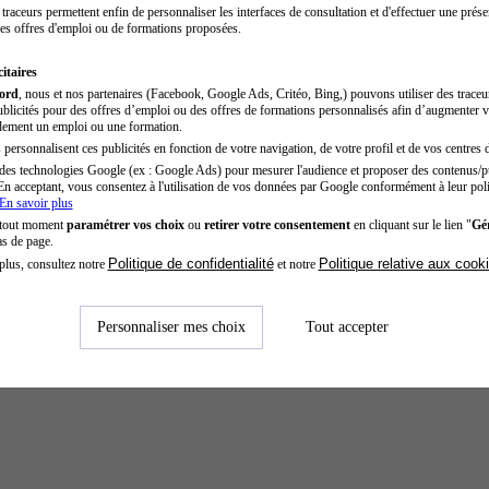
traceurs permettent enfin de personnaliser les interfaces de consultation et d'effectuer une prése
es offres d'emploi ou de formations proposées.
itaires
cord
, nous et nos partenaires (Facebook, Google Ads, Critéo, Bing,) pouvons utiliser des trace
blicités pour des offres d’emploi ou des offres de formations personnalisés afin d’augmenter v
dement un emploi ou une formation.
personnalisent ces publicités en fonction de votre navigation, de votre profil et de vos centres d
des technologies Google (ex : Google Ads) pour mesurer l'audience et proposer des contenus/pu
En acceptant, vous consentez à l'utilisation de vos données par Google conformément à leur poli
En savoir plus
 tout moment
paramétrer vos choix
ou
retirer votre consentement
en cliquant sur le lien "
Gér
as de page.
Politique de confidentialité
Politique relative aux cook
plus, consultez notre
et notre
Personnaliser mes choix
Tout accepter