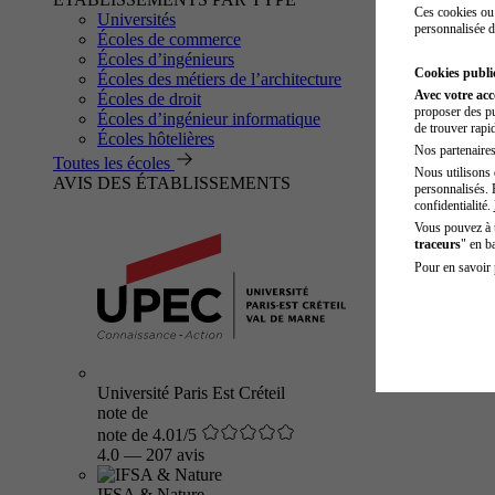
Ces cookies ou 
Universités
personnalisée d
Écoles de commerce
Écoles d’ingénieurs
Cookies public
Écoles des métiers de l’architecture
Avec votre ac
Écoles de droit
proposer des pu
Écoles d’ingénieur informatique
de trouver rapi
Écoles hôtelières
Nos partenaires 
Toutes les écoles
Nous utilisons 
AVIS DES ÉTABLISSEMENTS
personnalisés. 
confidentialité.
Vous pouvez à
traceurs
" en b
Pour en savoir 
Université Paris Est Créteil
note de
note de 4.01/5
4.0
—
207 avis
IFSA & Nature