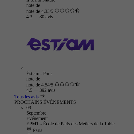
note de
note de 4.33/5
4.3
—
80 avis
Éstiam - Paris
note de
note de 4.54/5
4.5
—
392 avis
Tous les avis
PROCHAINS ÉVÈNEMENTS
09
Septembre
Événement
EPMT - École de Paris des Métiers de la Table
Paris