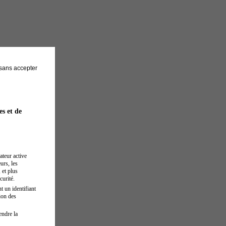
sans accepter
es et de
ateur active
urs, les
 et plus
curité.
t un identifiant
ion des
endre la