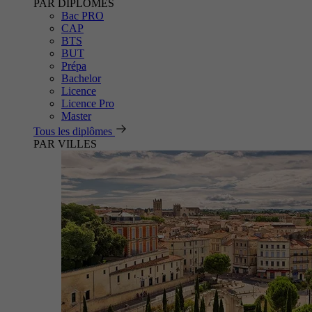
PAR DIPLÔMES
Bac PRO
CAP
BTS
BUT
Prépa
Bachelor
Licence
Licence Pro
Master
Tous les diplômes
PAR VILLES