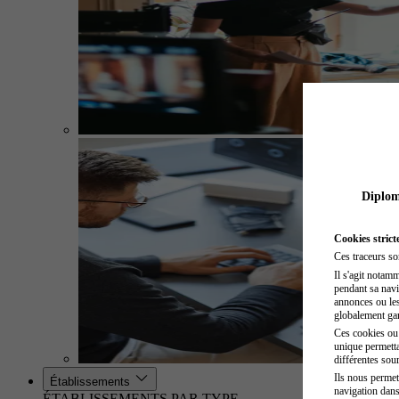
Diplome
Cookies strict
Ces traceurs so
Il s'agit notam
pendant sa navig
annonces ou les 
globalement gara
Ces cookies ou t
unique permetta
différentes sour
Ils nous permet
Établissements
navigation dans
ÉTABLISSEMENTS PAR TYPE