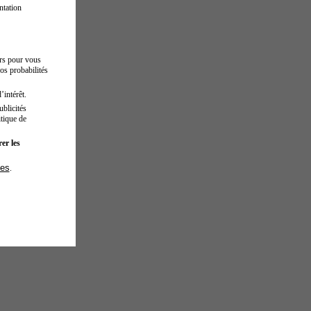
ntation
urs pour vous
os probabilités
’intérêt.
blicités
tique de
er les
ies
.