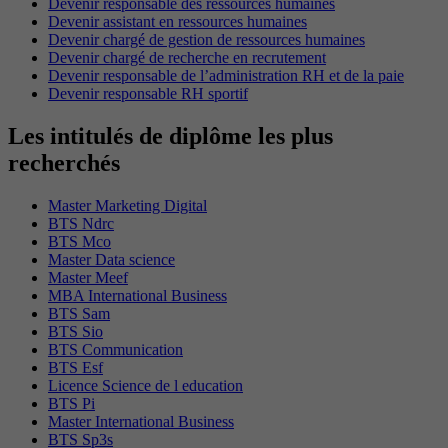
Devenir responsable des ressources humaines
Devenir assistant en ressources humaines
Devenir chargé de gestion de ressources humaines
Devenir chargé de recherche en recrutement
Devenir responsable de l’administration RH et de la paie
Devenir responsable RH sportif
Les intitulés de diplôme les plus
recherchés
Master Marketing Digital
BTS Ndrc
BTS Mco
Master Data science
Master Meef
MBA International Business
BTS Sam
BTS Sio
BTS Communication
BTS Esf
Licence Science de l education
BTS Pi
Master International Business
BTS Sp3s