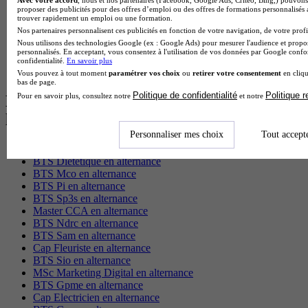
Licence Psychologie à Lille
proposer des publicités pour des offres d’emploi ou des offres de formations personnalisés
trouver rapidement un emploi ou une formation.
Master Informatique à Paris
Nos partenaires personnalisent ces publicités en fonction de votre navigation, de votre profil
BTS Communication à Bordeaux
Nous utilisons des technologies Google (ex : Google Ads) pour mesurer l'audience et propos
Master Psychologie à Angers
personnalisés. En acceptant, vous consentez à l'utilisation de vos données par Google conf
BTS Communication à Lyon
confidentialité.
En savoir plus
BTS Ndrc à Lyon
Vous pouvez à tout moment
paramétrer vos choix
ou
retirer votre consentement
en cliqu
bas de page.
Politique de confidentialité
Politique 
Pour en savoir plus, consultez notre
et notre
Les intitulés de diplôme par alternance
les plus recherchés
Personnaliser mes choix
Tout accept
BTS Esf en alternance
BTS Dietetique en alternance
BTS Mco en alternance
BTS Pi en alternance
BTS Sp3s en alternance
Master CCA en alternance
BTS Ndrc en alternance
BTS Sam en alternance
Cap Fleuriste en alternance
BTS Sio en alternance
MSc Marketing Digital en alternance
BTS Gpme en alternance
Cap Electricien en alternance