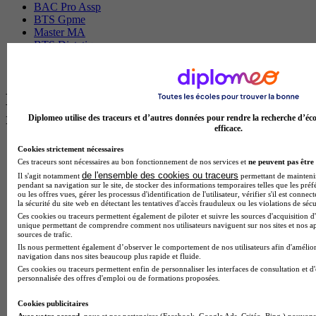
BAC Pro Assp
BTS Gpme
Master MA
BTS Dietetique
Master Mass
Cap Cuisine
Les intitulés de diplôme par ville les plus
recherchés
Diplomeo utilise des traceurs et d’autres données pour rendre la recherche d’éco
efficace.
Master Meef à Lille
Cookies strictement nécessaires
Prépa Medecine à Paris
Ces traceurs sont nécessaires au bon fonctionnement de nos services et
ne peuvent pas être 
Licence Psychologie à Paris
de l'ensemble des cookies ou traceurs
Il s'agit notamment
permettant de maintenir 
pendant sa navigation sur le site, de stocker des informations temporaires telles que les préf
Master Psychologie à Lyon
ou les offres vues, gérer les processus d'identification de l'utilisateur, vérifier s'il est conn
Licence Psychologie à Toulouse
la sécurité du site web en détectant les tentatives d'accès frauduleux ou les violations de sécu
Master Psychologie à Lille
Ces cookies ou traceurs permettent également de piloter et suivre les sources d'acquisition d'
Master Psychologie à Montpellier
unique permettant de comprendre comment nos utilisateurs naviguent sur nos sites et nos ap
sources de trafic.
Master Psychologie à Paris
Ils nous permettent également d’observer le comportement de nos utilisateurs afin d'amélior
Master Meef à Lyon
navigation dans nos sites beaucoup plus rapide et fluide.
Master Meef à Paris
Ces cookies ou traceurs permettent enfin de personnaliser les interfaces de consultation et d
BTS Tourisme à Bordeaux
personnalisée des offres d'emploi ou de formations proposées.
BTS Tourisme à Lyon
BTS Tourisme à Paris
Cookies publicitaires
BTS Tourisme à Toulouse
Avec votre accord
, nous et nos partenaires (Facebook, Google Ads, Critéo, Bing,) pouvons 