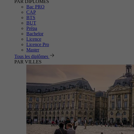
PAR DIPLÔMES
Bac PRO
CAP
BTS
BUT
Prépa
Bachelor
Licence
Licence Pro
Master
Tous les diplômes
PAR VILLES