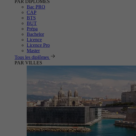
PAR DIPLÔMES
Bac PRO
CAP
BTS
BUT
Prépa
Bachelor
Licence
Licence Pro
Master
Tous les diplômes
PAR VILLES