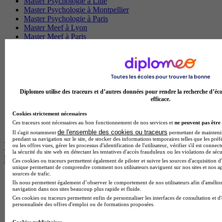
Master Psychologie à Lille
Master Psychologie à Montpellier
Master Psychologie à Paris
Master Meef à Lyon
Master Meef à Paris
BTS Tourisme à Bordeaux
BTS Tourisme à Lyon
BTS Tourisme à Paris
BTS Tourisme à Toulouse
Licence Psychologie à Lille
Master Informatique à Paris
Diplomeo utilise des traceurs et d’autres données pour rendre la recherche d’éco
BTS Communication à Bordeaux
efficace.
Master Psychologie à Angers
Cookies strictement nécessaires
BTS Communication à Lyon
Ces traceurs sont nécessaires au bon fonctionnement de nos services et
ne peuvent pas être 
BTS Ndrc à Lyon
de l'ensemble des cookies ou traceurs
Il s'agit notamment
permettant de maintenir 
pendant sa navigation sur le site, de stocker des informations temporaires telles que les préf
Les intitulés de diplôme par alternance
ou les offres vues, gérer les processus d'identification de l'utilisateur, vérifier s'il est conn
la sécurité du site web en détectant les tentatives d'accès frauduleux ou les violations de sécu
les plus recherchés
Ces cookies ou traceurs permettent également de piloter et suivre les sources d'acquisition d'
unique permettant de comprendre comment nos utilisateurs naviguent sur nos sites et nos ap
sources de trafic.
BTS Esf en alternance
Ils nous permettent également d’observer le comportement de nos utilisateurs afin d'amélior
BTS Dietetique en alternance
navigation dans nos sites beaucoup plus rapide et fluide.
BTS Mco en alternance
Ces cookies ou traceurs permettent enfin de personnaliser les interfaces de consultation et d
personnalisée des offres d'emploi ou de formations proposées.
BTS Pi en alternance
BTS Sp3s en alternance
Cookies publicitaires