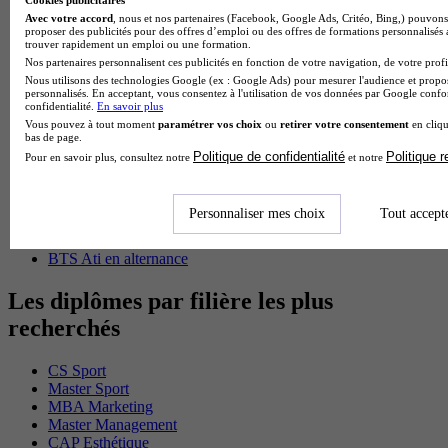
Master CCA en alternance
Avec votre accord
, nous et nos partenaires (Facebook, Google Ads, Critéo, Bing,) pouvons 
BTS Ndrc en alternance
proposer des publicités pour des offres d’emploi ou des offres de formations personnalisés
BTS Sam en alternance
trouver rapidement un emploi ou une formation.
Cap Fleuriste en alternance
Nos partenaires personnalisent ces publicités en fonction de votre navigation, de votre profil
BTS Sio en alternance
Nous utilisons des technologies Google (ex : Google Ads) pour mesurer l'audience et propos
personnalisés. En acceptant, vous consentez à l'utilisation de vos données par Google conf
MSc Marketing Digital en alternance
confidentialité.
En savoir plus
BTS Gpme en alternance
Vous pouvez à tout moment
paramétrer vos choix
ou
retirer votre consentement
en cliqu
Cap Electricien en alternance
bas de page.
BTS Gpn en alternance
Politique de confidentialité
Politique 
Pour en savoir plus, consultez notre
et notre
BTS Domotique en alternance
BAC Pro Agora en alternance
BTS Sta en alternance
Personnaliser mes choix
Tout accept
BTS Iris en alternance
BTS Tpl en alternance
BTS Ati en alternance
Les diplômes par filière les plus
recherchés
CS Sport
Master Sport
MBA Marketing
Master Management
CAP Esthétique