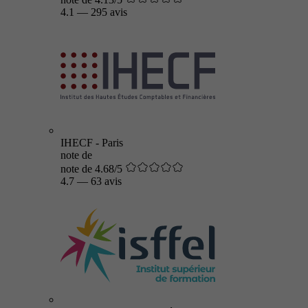
4.1
—
295 avis
IHECF - Paris
note de
note de 4.68/5
4.7
—
63 avis