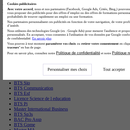
Alternance possible
Cookies publicitaires
Je m’informe gratuitement
Avec votre accord
, nous et nos partenaires (Facebook, Google Ads, Critéo, Bing,) pouvons 
vous proposer des publicités pour des offres d’emploi ou des offres de formations personna
Voir plus de formations similaires
probabilités de trouver rapidement un emploi ou une formation.
Nos partenaires personnalisent ces publicités en fonction de votre navigation, de votre profi
Les intitulés de diplôme les plus
d’intérêt.
Nous utilisons des technologies Google (ex : Google Ads) pour mesurer l'audience et propos
recherchés
personnalisés. En acceptant, vous consentez à l'utilisation de vos données par Google conf
de confidentialité.
En savoir plus
Vous pouvez à tout moment
paramétrer vos choix
ou
retirer votre consentement
en cliqu
Master Marketing Digital
traceurs
" en bas de page.
BTS Ndrc
Politique de confidentialité
Politique 
Pour en savoir plus, consultez notre
et notre
BTS Mco
Master Data science
Master Meef
Personnaliser mes choix
Tout accepter
MBA International Business
BTS Sam
BTS Sio
BTS Communication
BTS Esf
Licence Science de l education
BTS Pi
Master International Business
BTS Sp3s
BAC Pro Assp
BTS Gpme
Master MA