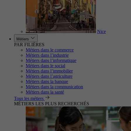
Nice
Métiers
PAR FILIÈRES
Métiers dans le commerce
Métiers dans l’industrie
Métiers dans l’informatique
Métiers dans le social
Métiers dans l’immobilier
Métiers dans l’agriculture
Métiers dans la banque
Métiers dans la communication
Métiers dans la santé
Tous les métiers
MÉTIERS LES PLUS RECHERCHÉS