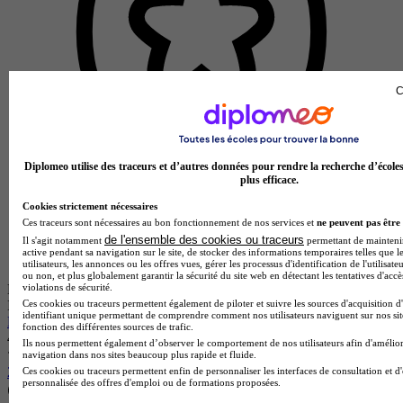
C
Diplomeo utilise des traceurs et d’autres données pour rendre la recherche d’école
plus efficace.
Cookies strictement nécessaires
Ces traceurs sont nécessaires au bon fonctionnement de nos services et
ne peuvent pas être 
de l'ensemble des cookies ou traceurs
Il s'agit notamment
permettant de maintenir 
active pendant sa navigation sur le site, de stocker des informations temporaires telles que l
utilisateurs, les annonces ou les offres vues, gérer les processus d'identification de l'utilisateu
ou non, et plus globalement garantir la sécurité du site web en détectant les tentatives d'acc
violations de sécurité.
École partenaire
Ces cookies ou traceurs permettent également de piloter et suivre les sources d'acquisition d
Ipac Bachelor Factory - Paris Sud
identifiant unique permettant de comprendre comment nos utilisateurs naviguent sur nos site
Bachelor 3 - Marketing Communication 360
fonction des différentes sources de trafic.
4.9
Ils nous permettent également d’observer le comportement de nos utilisateurs afin d'amélior
navigation dans nos sites beaucoup plus rapide et fluide.
22 avis
Ces cookies ou traceurs permettent enfin de personnaliser les interfaces de consultation et d
personnalisée des offres d'emploi ou de formations proposées.
Boulogne-Billancourt 92100