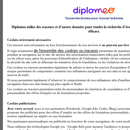
Diplomeo utilise des traceurs et d’autres données pour rendre la recherche d’éco
efficace.
Cookies strictement nécessaires
Ces traceurs sont nécessaires au bon fonctionnement de nos services et
ne peuvent pas être 
de l'ensemble des cookies ou traceurs
Il s'agit notamment
permettant de maintenir 
pendant sa navigation sur le site, de stocker des informations temporaires telles que les préf
ou les offres vues, gérer les processus d'identification de l'utilisateur, vérifier s'il est conn
la sécurité du site web en détectant les tentatives d'accès frauduleux ou les violations de sécu
Ces cookies ou traceurs permettent également de piloter et suivre les sources d'acquisition d'
unique permettant de comprendre comment nos utilisateurs naviguent sur nos sites et nos ap
sources de trafic.
Ils nous permettent également d’observer le comportement de nos utilisateurs afin d'amélior
navigation dans nos sites beaucoup plus rapide et fluide.
Ces cookies ou traceurs permettent enfin de personnaliser les interfaces de consultation et d
personnalisée des offres d'emploi ou de formations proposées.
Cookies publicitaires
Avec votre accord
, nous et nos partenaires (Facebook, Google Ads, Critéo, Bing,) pouvons 
Lycée GT
proposer des publicités pour des offres d’emploi ou des offres de formations personnalisés
trouver rapidement un emploi ou une formation.
Voir l’établissement
Nos partenaires personnalisent ces publicités en fonction de votre navigation, de votre profil
Nous utilisons des technologies Google (ex : Google Ads) pour mesurer l'audience et propos