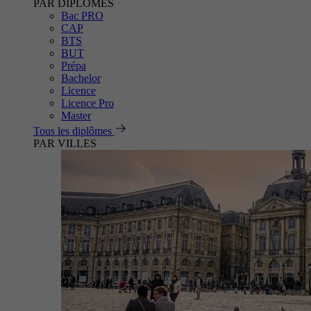
PAR DIPLÔMES
Bac PRO
CAP
BTS
BUT
Prépa
Bachelor
Licence
Licence Pro
Master
Tous les diplômes
PAR VILLES