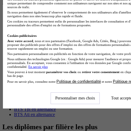
les plus recherchés
unique permettant de comprendre comment nos utilisateurs naviguent sur nos sites et nos ap
sources de trafic.
Ils nous permettent également d’observer le comportement de nos utilisateurs afin d'amélior
BTS Esf en alternance
navigation dans nos sites beaucoup plus rapide et fluide.
BTS Dietetique en alternance
Ces cookies ou traceurs permettent enfin de personnaliser les interfaces de consultation et d
BTS Mco en alternance
personnalisée des offres d'emploi ou de formations proposées.
BTS Pi en alternance
BTS Sp3s en alternance
Cookies publicitaires
Master CCA en alternance
Avec votre accord
, nous et nos partenaires (Facebook, Google Ads, Critéo, Bing,) pouvons 
proposer des publicités pour des offres d’emploi ou des offres de formations personnalisés
BTS Ndrc en alternance
trouver rapidement un emploi ou une formation.
BTS Sam en alternance
Nos partenaires personnalisent ces publicités en fonction de votre navigation, de votre profil
Cap Fleuriste en alternance
Nous utilisons des technologies Google (ex : Google Ads) pour mesurer l'audience et propos
BTS Sio en alternance
personnalisés. En acceptant, vous consentez à l'utilisation de vos données par Google conf
MSc Marketing Digital en alternance
confidentialité.
En savoir plus
BTS Gpme en alternance
Vous pouvez à tout moment
paramétrer vos choix
ou
retirer votre consentement
en cliqu
bas de page.
Cap Electricien en alternance
Politique de confidentialité
Politique 
Pour en savoir plus, consultez notre
et notre
BTS Gpn en alternance
BTS Domotique en alternance
BAC Pro Agora en alternance
Personnaliser mes choix
Tout accept
BTS Sta en alternance
BTS Iris en alternance
BTS Tpl en alternance
BTS Ati en alternance
Les diplômes par filière les plus