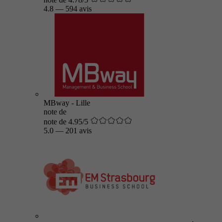
4.8
—
594 avis
MBway - Lille
note de
note de 4.95/5
5.0
—
201 avis