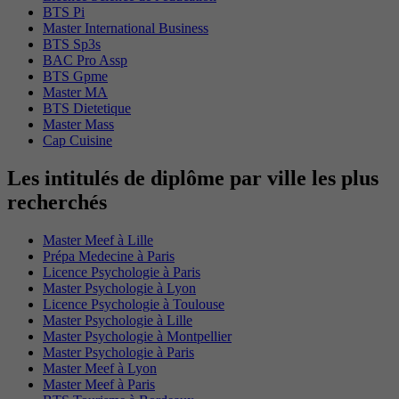
BTS Pi
Master International Business
BTS Sp3s
BAC Pro Assp
BTS Gpme
Master MA
BTS Dietetique
Master Mass
Cap Cuisine
Les intitulés de diplôme par ville les plus
recherchés
Master Meef à Lille
Prépa Medecine à Paris
Licence Psychologie à Paris
Master Psychologie à Lyon
Licence Psychologie à Toulouse
Master Psychologie à Lille
Master Psychologie à Montpellier
Master Psychologie à Paris
Master Meef à Lyon
Master Meef à Paris