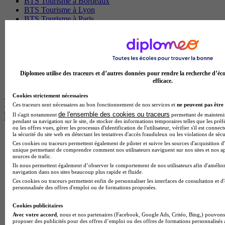
BTS Tourisme à Bordeaux
BTS Tourisme à Lyon
BTS Tourisme à Paris
BTS Tourisme à Toulouse
Licence Psychologie à Lille
Master Informatique à Paris
BTS Communication à Bordeaux
Master Psychologie à Angers
BTS Communication à Lyon
Diplomeo utilise des traceurs et d’autres données pour rendre la recherche d’éco
efficace.
BTS Ndrc à Lyon
Cookies strictement nécessaires
Les intitulés de diplôme par alternance
Ces traceurs sont nécessaires au bon fonctionnement de nos services et
ne peuvent pas être 
les plus recherchés
de l'ensemble des cookies ou traceurs
Il s'agit notamment
permettant de maintenir 
pendant sa navigation sur le site, de stocker des informations temporaires telles que les préf
ou les offres vues, gérer les processus d'identification de l'utilisateur, vérifier s'il est conn
la sécurité du site web en détectant les tentatives d'accès frauduleux ou les violations de sécu
BTS Esf en alternance
Ces cookies ou traceurs permettent également de piloter et suivre les sources d'acquisition d'
BTS Dietetique en alternance
unique permettant de comprendre comment nos utilisateurs naviguent sur nos sites et nos ap
BTS Mco en alternance
sources de trafic.
BTS Pi en alternance
Ils nous permettent également d’observer le comportement de nos utilisateurs afin d'amélior
navigation dans nos sites beaucoup plus rapide et fluide.
BTS Sp3s en alternance
Ces cookies ou traceurs permettent enfin de personnaliser les interfaces de consultation et d
Master CCA en alternance
personnalisée des offres d'emploi ou de formations proposées.
BTS Ndrc en alternance
BTS Sam en alternance
Cookies publicitaires
Cap Fleuriste en alternance
Avec votre accord
, nous et nos partenaires (Facebook, Google Ads, Critéo, Bing,) pouvons 
BTS Sio en alternance
proposer des publicités pour des offres d’emploi ou des offres de formations personnalisés