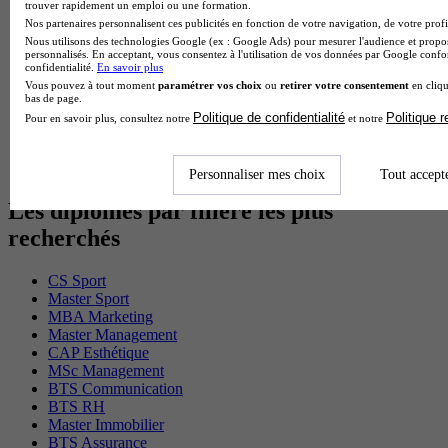
MSc Marketing Digital en alternance
trouver rapidement un emploi ou une formation.
BTS Gpme en alternance
Nos partenaires personnalisent ces publicités en fonction de votre navigation, de votre profil
Cap Electricien en alternance
Nous utilisons des technologies Google (ex : Google Ads) pour mesurer l'audience et propos
personnalisés. En acceptant, vous consentez à l'utilisation de vos données par Google conf
BTS Gpn en alternance
confidentialité.
En savoir plus
BTS Domotique en alternance
Vous pouvez à tout moment
paramétrer vos choix
ou
retirer votre consentement
en cliqu
BAC Pro Agora en alternance
bas de page.
BTS Sta en alternance
Politique de confidentialité
Politique 
Pour en savoir plus, consultez notre
et notre
BTS Iris en alternance
BTS Tpl en alternance
BTS Ati en alternance
Personnaliser mes choix
Tout accept
Les diplômes par filière les plus
recherchés
CS Sport
Master Sport
MBA Marketing
Master Management
CAP Esthétique
MSc Management
BTS Communication
BTS RH
Master Immobilier
BTS Assurance