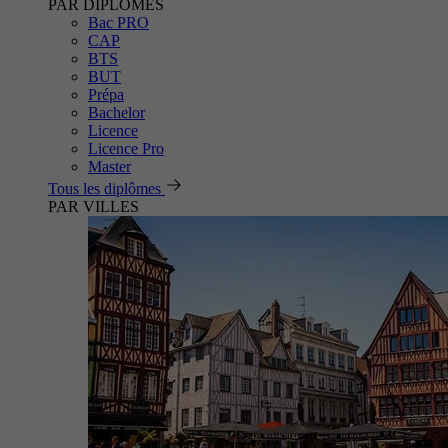
PAR DIPLÔMES
Bac PRO
CAP
BTS
BUT
Prépa
Bachelor
Licence
Licence Pro
Master
Tous les diplômes
PAR VILLES