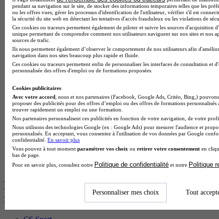
BTS Dietetique en alternance
pendant sa navigation sur le site, de stocker des informations temporaires telles que les préf
ou les offres vues, gérer les processus d'identification de l'utilisateur, vérifier s'il est conn
BTS Mco en alternance
la sécurité du site web en détectant les tentatives d'accès frauduleux ou les violations de sécu
BTS Pi en alternance
Ces cookies ou traceurs permettent également de piloter et suivre les sources d'acquisition d'
BTS Sp3s en alternance
unique permettant de comprendre comment nos utilisateurs naviguent sur nos sites et nos ap
sources de trafic.
Master CCA en alternance
Ils nous permettent également d’observer le comportement de nos utilisateurs afin d'amélior
BTS Ndrc en alternance
navigation dans nos sites beaucoup plus rapide et fluide.
BTS Sam en alternance
Ces cookies ou traceurs permettent enfin de personnaliser les interfaces de consultation et d
Cap Fleuriste en alternance
personnalisée des offres d'emploi ou de formations proposées.
BTS Sio en alternance
MSc Marketing Digital en alternance
Cookies publicitaires
BTS Gpme en alternance
Avec votre accord
, nous et nos partenaires (Facebook, Google Ads, Critéo, Bing,) pouvons 
Cap Electricien en alternance
proposer des publicités pour des offres d’emploi ou des offres de formations personnalisés
trouver rapidement un emploi ou une formation.
BTS Gpn en alternance
Nos partenaires personnalisent ces publicités en fonction de votre navigation, de votre profil
BTS Domotique en alternance
Nous utilisons des technologies Google (ex : Google Ads) pour mesurer l'audience et propos
BAC Pro Agora en alternance
personnalisés. En acceptant, vous consentez à l'utilisation de vos données par Google conf
BTS Sta en alternance
confidentialité.
En savoir plus
BTS Iris en alternance
Vous pouvez à tout moment
paramétrer vos choix
ou
retirer votre consentement
en cliqu
BTS Tpl en alternance
bas de page.
BTS Ati en alternance
Politique de confidentialité
Politique 
Pour en savoir plus, consultez notre
et notre
Les diplômes par filière les plus
Personnaliser mes choix
Tout accept
recherchés