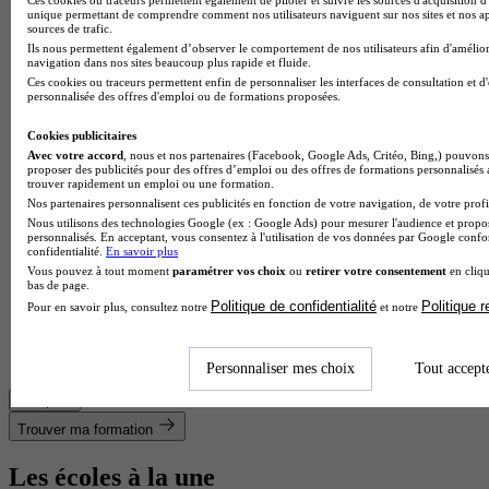
unique permettant de comprendre comment nos utilisateurs naviguent sur nos sites et nos ap
sources de trafic.
Ils nous permettent également d’observer le comportement de nos utilisateurs afin d'amélior
navigation dans nos sites beaucoup plus rapide et fluide.
Ces cookies ou traceurs permettent enfin de personnaliser les interfaces de consultation et d
personnalisée des offres d'emploi ou de formations proposées.
Cookies publicitaires
IUT
Avec votre accord
, nous et nos partenaires (Facebook, Google Ads, Critéo, Bing,) pouvons 
BUT - Gestion des entreprises et des administrations parcours
proposer des publicités pour des offres d’emploi ou des offres de formations personnalisés
trouver rapidement un emploi ou une formation.
gestion comptable, fiscale et financière
Nos partenaires personnalisent ces publicités en fonction de votre navigation, de votre profil
3.7
Nous utilisons des technologies Google (ex : Google Ads) pour mesurer l'audience et propos
personnalisés. En acceptant, vous consentez à l'utilisation de vos données par Google conf
3 avis
confidentialité.
En savoir plus
Vous pouvez à tout moment
paramétrer vos choix
ou
retirer votre consentement
en cliqu
Beauvais 60000
bas de page.
Le BUT gestion des entreprises et des administrations
Politique de confidentialité
Politique 
Pour en savoir plus, consultez notre
et notre
parcours gestion comptable, fiscale et financière proposé par
l'Institut universitaire de technologie de l'Oise - Campus de
Beauvais…
Personnaliser mes choix
Tout accept
Voir plus
Trouver ma formation
Les écoles à la une