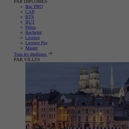
PAR DIPLÔMES
Bac PRO
CAP
BTS
BUT
Prépa
Bachelor
Licence
Licence Pro
Master
Tous les diplômes
PAR VILLES