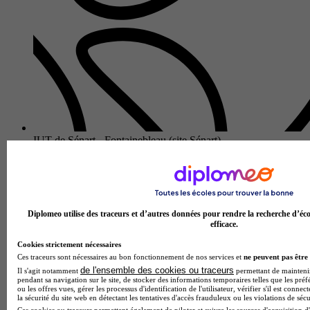
IUT de Sénart - Fontainebleau (site Sénart)
BUT - Gestion des entreprises et des administrations parcours
gestion comptable, fiscale et financière
Lieusaint 77127
Le BUT gestion des entreprises et des administrations
parcours gestion comptable, fiscale et financière proposé par
Diplomeo utilise des traceurs et d’autres données pour rendre la recherche d’éco
l'IUT de Sénart - Fontainebleau (site Sénart) forme des
efficace.
professionnels…
Cookies strictement nécessaires
Ces traceurs sont nécessaires au bon fonctionnement de nos services et
ne peuvent pas être 
de l'ensemble des cookies ou traceurs
Il s'agit notamment
permettant de maintenir 
pendant sa navigation sur le site, de stocker des informations temporaires telles que les préf
ou les offres vues, gérer les processus d'identification de l'utilisateur, vérifier s'il est conn
la sécurité du site web en détectant les tentatives d'accès frauduleux ou les violations de sécu
Ces cookies ou traceurs permettent également de piloter et suivre les sources d'acquisition d'