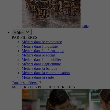
Lille
Métiers
PAR FILIÈRES
Métiers dans le commerce
Métiers dans l’industrie
Métiers dans l’informatique
Métiers dans le social
Métiers dans l’immobilier
Métiers dans l’agriculture
Métiers dans la banque
Métiers dans la communication
Métiers dans la santé
Tous les métiers
MÉTIERS LES PLUS RECHERCHÉS