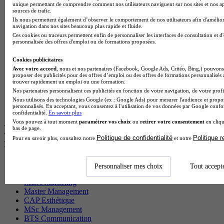
BTS Sam en alternance
unique permettant de comprendre comment nos utilisateurs naviguent sur nos sites et nos ap
Cap Fleuriste en alternance
sources de trafic.
BTS Sio en alternance
Ils nous permettent également d’observer le comportement de nos utilisateurs afin d'amélior
navigation dans nos sites beaucoup plus rapide et fluide.
MSc Marketing Digital en alternance
Ces cookies ou traceurs permettent enfin de personnaliser les interfaces de consultation et d
BTS Gpme en alternance
personnalisée des offres d'emploi ou de formations proposées.
Cap Electricien en alternance
BTS Gpn en alternance
Cookies publicitaires
BTS Domotique en alternance
Avec votre accord
, nous et nos partenaires (Facebook, Google Ads, Critéo, Bing,) pouvons 
BAC Pro Agora en alternance
proposer des publicités pour des offres d’emploi ou des offres de formations personnalisés
BTS Sta en alternance
trouver rapidement un emploi ou une formation.
BTS Iris en alternance
Nos partenaires personnalisent ces publicités en fonction de votre navigation, de votre profil
BTS Tpl en alternance
Nous utilisons des technologies Google (ex : Google Ads) pour mesurer l'audience et propos
personnalisés. En acceptant, vous consentez à l'utilisation de vos données par Google conf
BTS Ati en alternance
confidentialité.
En savoir plus
Vous pouvez à tout moment
paramétrer vos choix
ou
retirer votre consentement
en cliqu
Les diplômes par filière les plus
bas de page.
Politique de confidentialité
Politique 
Pour en savoir plus, consultez notre
et notre
recherchés
CS Sport
Personnaliser mes choix
Tout accept
Master Sport
MBA Marketing
Master Management
CAP Esthétique
MSc Management
BTS Communication