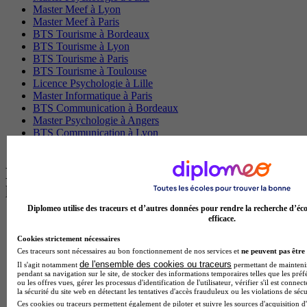
Master Meef à Lyon
Master Meef à Paris
BTS Tourisme à Bordeaux
BTS Tourisme à Lyon
BTS Tourisme à Paris
BTS Tourisme à Toulouse
Licence Psychologie à Lille
Master Informatique à Paris
BTS Communication à Bordeaux
Master Psychologie à Angers
BTS Communication à Lyon
BTS Ndrc à Lyon
Les intitulés de diplôme par alternance
les plus recherchés
Diplomeo utilise des traceurs et d’autres données pour rendre la recherche d’éco
efficace.
BTS Esf en alternance
BTS Dietetique en alternance
Cookies strictement nécessaires
BTS Mco en alternance
Ces traceurs sont nécessaires au bon fonctionnement de nos services et
ne peuvent pas être 
BTS Pi en alternance
de l'ensemble des cookies ou traceurs
Il s'agit notamment
permettant de maintenir 
BTS Sp3s en alternance
pendant sa navigation sur le site, de stocker des informations temporaires telles que les préf
Master CCA en alternance
ou les offres vues, gérer les processus d'identification de l'utilisateur, vérifier s'il est conn
la sécurité du site web en détectant les tentatives d'accès frauduleux ou les violations de sécu
BTS Ndrc en alternance
Ces cookies ou traceurs permettent également de piloter et suivre les sources d'acquisition d'