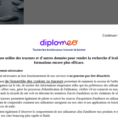
Continuer 
Développeur web
o utilise des traceurs et d’autres données pour rendre la recherche d’écol
formations encore plus efficace.
ement nécessaires
nt nécessaires au bon fonctionnement de nos services et
ne peuvent pas être désactivés
.
de l'ensemble des cookies ou traceurs
ment
permettant de maintenir la session de l'utilis
ation sur le site, de stocker des informations temporaires telles que les préférences des utilisate
offres vues, gérer les processus d'identification de l'utilisateur, vérifier s'il est connecté ou non,
ntir la sécurité du site web en détectant les tentatives d'accès frauduleux ou les violations de sé
raceurs permettent également de piloter et suivre les sources d'acquisition d'audience en utilisan
nt de comprendre comment nos utilisateurs naviguent sur nos sites et nos applications en fonct
Acteur
ces de trafic.
tent également d’observer le comportement de nos utilisateurs afin d'améliorer nos produits et r
 nos sites beaucoup plus rapide et fluide.