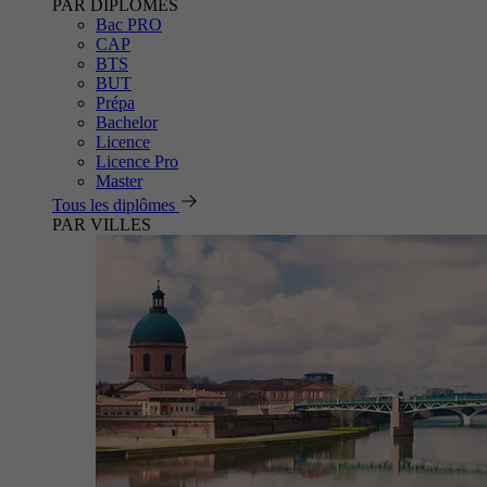
PAR DIPLÔMES
Bac PRO
CAP
BTS
BUT
Prépa
Bachelor
Licence
Licence Pro
Master
Tous les diplômes
PAR VILLES