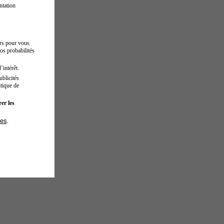
ntation
urs pour vous
os probabilités
’intérêt.
blicités
tique de
er les
ies
.