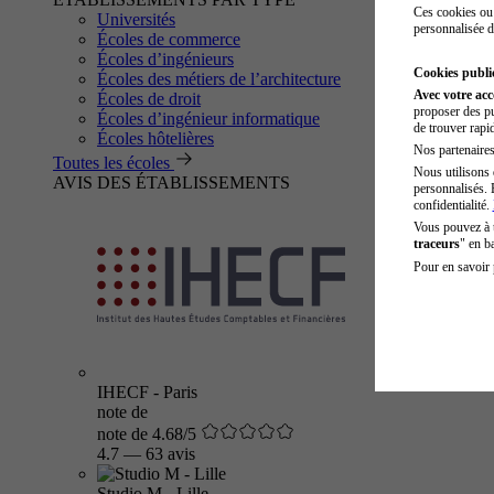
Ces cookies ou 
Universités
personnalisée d
Écoles de commerce
Écoles d’ingénieurs
Cookies public
Écoles des métiers de l’architecture
Avec votre ac
Écoles de droit
proposer des pu
Écoles d’ingénieur informatique
de trouver rapi
Écoles hôtelières
Nos partenaires 
Toutes les écoles
Nous utilisons 
AVIS DES ÉTABLISSEMENTS
personnalisés. 
confidentialité.
Vous pouvez à
traceurs
" en b
Pour en savoir 
IHECF - Paris
note de
note de 4.68/5
4.7
—
63 avis
Studio M - Lille