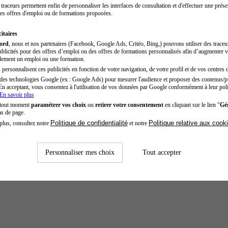
traceurs permettent enfin de personnaliser les interfaces de consultation et d'effectuer une prése
es offres d'emploi ou de formations proposées.
itaires
cord
, nous et nos partenaires (Facebook, Google Ads, Critéo, Bing,) pouvons utiliser des trace
blicités pour des offres d’emploi ou des offres de formations personnalisés afin d’augmenter v
dement un emploi ou une formation.
personnalisent ces publicités en fonction de votre navigation, de votre profil et de vos centres d
des technologies Google (ex : Google Ads) pour mesurer l'audience et proposer des contenus/pu
En acceptant, vous consentez à l'utilisation de vos données par Google conformément à leur poli
En savoir plus
 tout moment
paramétrer vos choix
ou
retirer votre consentement
en cliquant sur le lien "
Gér
as de page.
Politique de confidentialité
Politique relative aux cook
plus, consultez notre
et notre
Personnaliser mes choix
Tout accepter