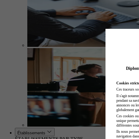
Diplome
Cookies strict
Ces traceurs so
Il s'agit notam
pendant sa navig
annonces ou les 
globalement gara
Ces cookies ou t
unique permetta
différentes sour
Ils nous permet
Établissements
navigation dans
ÉTABLISSEMENTS PAR TYPE