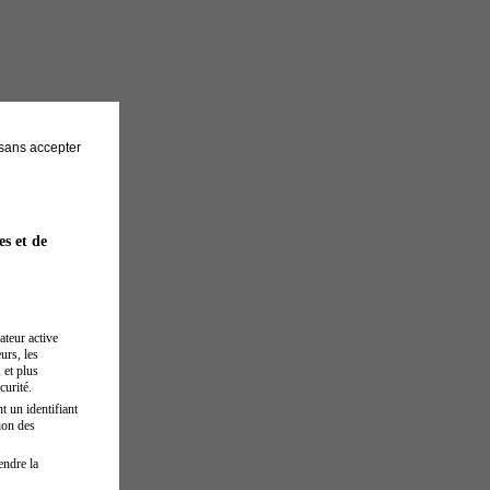
sans accepter
es et de
ateur active
urs, les
 et plus
curité.
t un identifiant
ion des
endre la