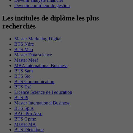
Devenir analyste financier
Devenir contrôleur de gestion
Les intitulés de diplôme les plus
recherchés
Master Marketing Digital
BTS Ndrc
BTS Mco
Master Data science
Master Meef
MBA International Business
BTS Sam
BTS Sio
BTS Communication
BTS Esf
Licence Science de l education
BTS Pi
Master International Business
BTS Sp3s
BAC Pro Assp
BTS Gpme
Master MA
BTS Dietetique