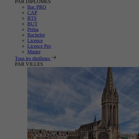
PAR DIPLÔMES
Bac PRO
CAP
BTS
BUT
Prépa
Bachelor
Licence
Licence Pro
Master
Tous les diplômes
PAR VILLES