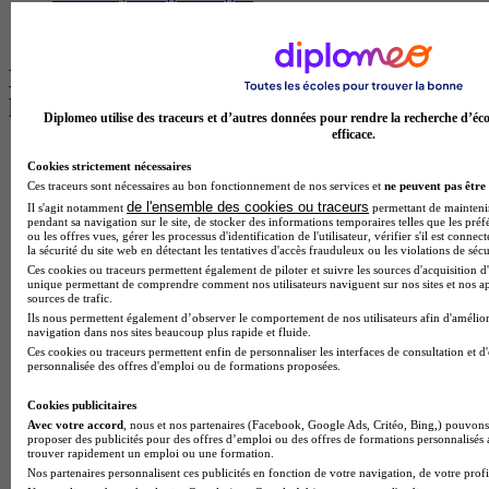
BTS Communication à Lyon
BTS Ndrc à Lyon
Les intitulés de diplôme par alternance
les plus recherchés
Diplomeo utilise des traceurs et d’autres données pour rendre la recherche d’éco
efficace.
BTS Esf en alternance
Cookies strictement nécessaires
BTS Dietetique en alternance
Ces traceurs sont nécessaires au bon fonctionnement de nos services et
ne peuvent pas être 
BTS Mco en alternance
de l'ensemble des cookies ou traceurs
Il s'agit notamment
permettant de maintenir 
BTS Pi en alternance
pendant sa navigation sur le site, de stocker des informations temporaires telles que les préf
BTS Sp3s en alternance
ou les offres vues, gérer les processus d'identification de l'utilisateur, vérifier s'il est conn
la sécurité du site web en détectant les tentatives d'accès frauduleux ou les violations de sécu
Master CCA en alternance
Ces cookies ou traceurs permettent également de piloter et suivre les sources d'acquisition d'
BTS Ndrc en alternance
unique permettant de comprendre comment nos utilisateurs naviguent sur nos sites et nos ap
BTS Sam en alternance
sources de trafic.
Cap Fleuriste en alternance
Ils nous permettent également d’observer le comportement de nos utilisateurs afin d'amélior
BTS Sio en alternance
navigation dans nos sites beaucoup plus rapide et fluide.
MSc Marketing Digital en alternance
Ces cookies ou traceurs permettent enfin de personnaliser les interfaces de consultation et d
personnalisée des offres d'emploi ou de formations proposées.
BTS Gpme en alternance
Cap Electricien en alternance
Cookies publicitaires
BTS Gpn en alternance
Avec votre accord
, nous et nos partenaires (Facebook, Google Ads, Critéo, Bing,) pouvons 
BTS Domotique en alternance
proposer des publicités pour des offres d’emploi ou des offres de formations personnalisés
BAC Pro Agora en alternance
trouver rapidement un emploi ou une formation.
BTS Sta en alternance
Nos partenaires personnalisent ces publicités en fonction de votre navigation, de votre profil
BTS Iris en alternance