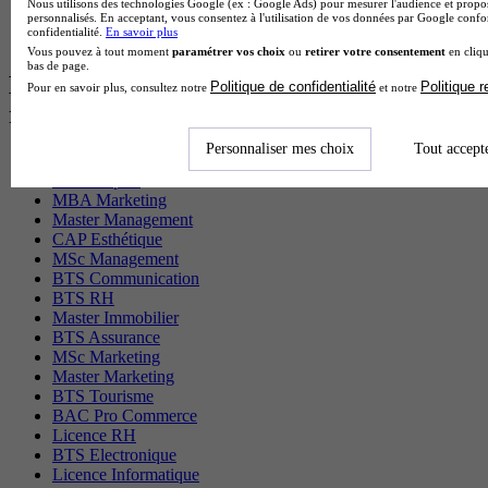
Nous utilisons des technologies Google (ex : Google Ads) pour mesurer l'audience et propos
BTS Tpl en alternance
personnalisés. En acceptant, vous consentez à l'utilisation de vos données par Google conf
confidentialité.
En savoir plus
BTS Ati en alternance
Vous pouvez à tout moment
paramétrer vos choix
ou
retirer votre consentement
en cliqu
bas de page.
Les diplômes par filière les plus
Politique de confidentialité
Politique 
Pour en savoir plus, consultez notre
et notre
recherchés
Personnaliser mes choix
Tout accept
CS Sport
Master Sport
MBA Marketing
Master Management
CAP Esthétique
MSc Management
BTS Communication
BTS RH
Master Immobilier
BTS Assurance
MSc Marketing
Master Marketing
BTS Tourisme
BAC Pro Commerce
Licence RH
BTS Electronique
Licence Informatique