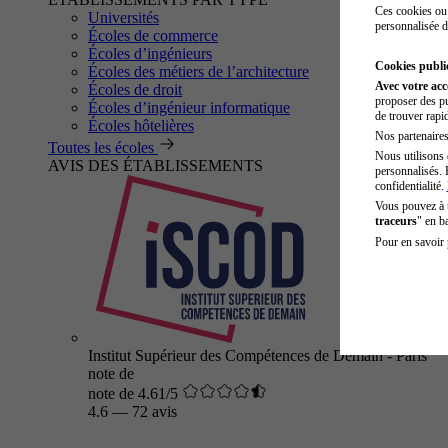
Ces cookies ou 
Universités
personnalisée d
Écoles de commerce
Écoles d’ingénieurs
Cookies public
Écoles des métiers de l’architecture
Avec votre ac
Écoles de droit
proposer des pu
Écoles d’ingénieur informatique
de trouver rapi
Écoles hôtelières
Nos partenaires 
Toutes les écoles
Nous utilisons 
AVIS DES ÉTABLISSEMENTS
personnalisés. 
confidentialité.
Vous pouvez à
traceurs
" en b
Pour en savoir 
Institut Supérieur des Compétences de Demain - Paris
note de
note de 4.61/5
4.6
—
72 avis