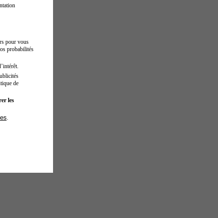
ntation
urs pour vous
os probabilités
’intérêt.
blicités
tique de
er les
ies
.