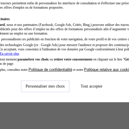
traceurs permettent enfin de personnaliser les interfaces de consultation et d'effectuer une prése
es offres d'emploi ou de formations proposées.
itaires
cord
, nous et nos partenaires (Facebook, Google Ads, Critéo, Bing,) pouvons utiliser des trace
blicités pour des offres d’emploi ou des offres de formations personnalisés afin d’augmenter v
dement un emploi ou une formation.
personnalisent ces publicités en fonction de votre navigation, de votre profil et de vos centres d
des technologies Google (ex : Google Ads) pour mesurer l'audience et proposer des contenus/pu
En acceptant, vous consentez à l'utilisation de vos données par Google conformément à leur poli
En savoir plus
 tout moment
paramétrer vos choix
ou
retirer votre consentement
en cliquant sur le lien "
Gér
as de page.
Politique de confidentialité
Politique relative aux cook
plus, consultez notre
et notre
Personnaliser mes choix
Tout accepter