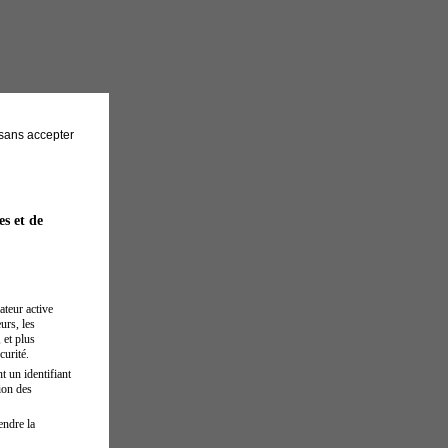
sans accepter
es et de
ateur active
urs, les
 et plus
curité.
t un identifiant
ion des
endre la