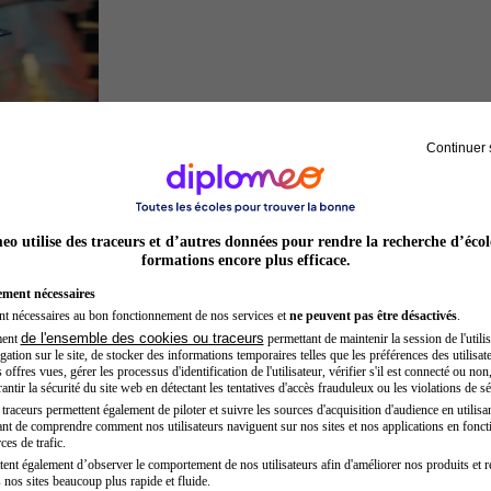
Continuer 
Inspecteur de police
o utilise des traceurs et d’autres données pour rendre la recherche d’écol
formations encore plus efficace.
ement nécessaires
nt nécessaires au bon fonctionnement de nos services et
ne peuvent pas être désactivés
.
de l'ensemble des cookies ou traceurs
ment
permettant de maintenir la session de l'utilis
ation sur le site, de stocker des informations temporaires telles que les préférences des utilisate
offres vues, gérer les processus d'identification de l'utilisateur, vérifier s'il est connecté ou non,
ntir la sécurité du site web en détectant les tentatives d'accès frauduleux ou les violations de sé
raceurs permettent également de piloter et suivre les sources d'acquisition d'audience en utilisan
nt de comprendre comment nos utilisateurs naviguent sur nos sites et nos applications en fonct
Secrétaire médicale
ces de trafic.
tent également d’observer le comportement de nos utilisateurs afin d'améliorer nos produits et r
 nos sites beaucoup plus rapide et fluide.