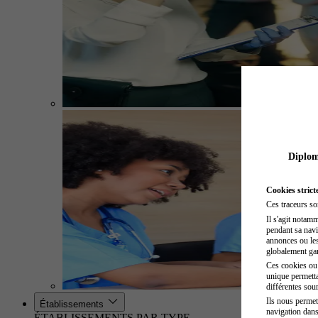
Diplome
Cookies strict
Ces traceurs so
Il s'agit notam
pendant sa navig
annonces ou les 
globalement gara
Ces cookies ou t
unique permetta
différentes sour
Ils nous permet
Établissements
navigation dans
ÉTABLISSEMENTS PAR TYPE