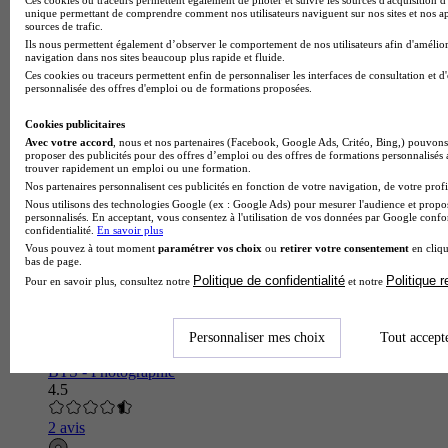
unique permettant de comprendre comment nos utilisateurs naviguent sur nos sites et nos ap
Bondy 93140
sources de trafic.
Le BTS Métiers de la Mode Vêtements proposé par le Lycée
Ils nous permettent également d’observer le comportement de nos utilisateurs afin d'amélior
professionnel Madeleine Vionnet forme des techniciens
navigation dans nos sites beaucoup plus rapide et fluide.
supérieurs capables de concevoir, industrialiser et produire des
Ces cookies ou traceurs permettent enfin de personnaliser les interfaces de consultation et d
collection…
personnalisée des offres d'emploi ou de formations proposées.
Cookies publicitaires
Avec votre accord
, nous et nos partenaires (Facebook, Google Ads, Critéo, Bing,) pouvons 
proposer des publicités pour des offres d’emploi ou des offres de formations personnalisés
trouver rapidement un emploi ou une formation.
Nos partenaires personnalisent ces publicités en fonction de votre navigation, de votre profil
Nous utilisons des technologies Google (ex : Google Ads) pour mesurer l'audience et propos
personnalisés. En acceptant, vous consentez à l'utilisation de vos données par Google conf
confidentialité.
En savoir plus
Vous pouvez à tout moment
paramétrer vos choix
ou
retirer votre consentement
en cliqu
bas de page.
Politique de confidentialité
Politique 
Pour en savoir plus, consultez notre
et notre
Personnaliser mes choix
Tout accept
Lycée technologique d'Arts appliqués Auguste Renoir
BTS - Photographie
4.5
2 avis