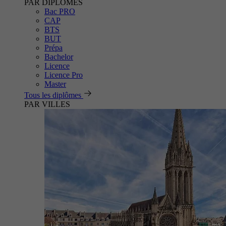
PAR DIPLÔMES
Bac PRO
CAP
BTS
BUT
Prépa
Bachelor
Licence
Licence Pro
Master
Tous les diplômes
PAR VILLES