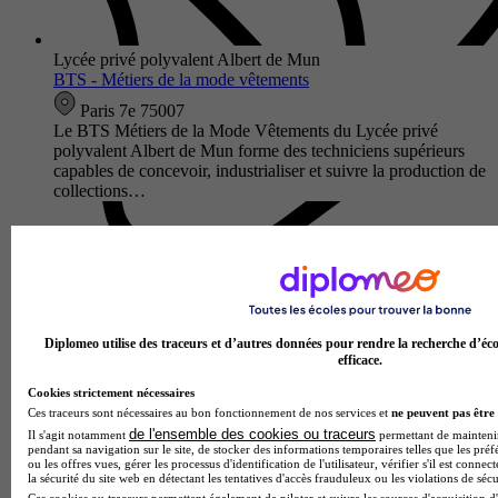
Lycée privé polyvalent Albert de Mun
BTS - Métiers de la mode vêtements
Paris 7e 75007
Le BTS Métiers de la Mode Vêtements du Lycée privé
polyvalent Albert de Mun forme des techniciens supérieurs
capables de concevoir, industrialiser et suivre la production de
collections…
Diplomeo utilise des traceurs et d’autres données pour rendre la recherche d’éco
efficace.
Cookies strictement nécessaires
Ces traceurs sont nécessaires au bon fonctionnement de nos services et
ne peuvent pas être 
de l'ensemble des cookies ou traceurs
Il s'agit notamment
permettant de maintenir 
pendant sa navigation sur le site, de stocker des informations temporaires telles que les préf
ou les offres vues, gérer les processus d'identification de l'utilisateur, vérifier s'il est conn
Lycée professionnel Madeleine Vionnet
la sécurité du site web en détectant les tentatives d'accès frauduleux ou les violations de sécu
BTS - Métiers de la mode vêtements
Ces cookies ou traceurs permettent également de piloter et suivre les sources d'acquisition d'