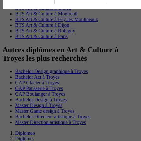
BTS Art & Culture à Créteil
BTS Art & Culture à Montreuil
BTS Art & Culture à Issy-les-Moulineaux
BTS Art & Culture à Dijon
BTS Art & Culture à Bobigny
BTS Art & Culture à Paris
Autres diplômes en Art & Culture à
Troyes les plus recherchés
Bachelor Design graphique à Troyes
Bachelor Act à Troyes
CAP Glacier à Troyes
CAP Patisserie à Troyes
CAP Boulanger à Troyes
Bachelor Design à Troyes
Master Design à Troyes
Master Game design à Troyes
Bachelor Directeur artistique à Troyes
Master Direction artistique à Troyes
Diplomeo
Diplômes