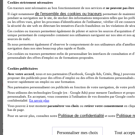
Cookies strictement nécessaires
Ces traceurs sont nécessaires au bon fonctionnement de nos services et
ne peuvent pas être 
Lycée GT
de l'ensemble des cookies ou traceurs
Voir l’établissement
Il s'agit notamment
permettant de maintenir 
pendant sa navigation sur le site, de stocker des informations temporaires telles que les préf
ou les offres vues, gérer les processus d'identification de l'utilisateur, vérifier s'il est conn
Afficher plus de résultats
la sécurité du site web en détectant les tentatives d'accès frauduleux ou les violations de sécu
Ces cookies ou traceurs permettent également de piloter et suivre les sources d'acquisition d'
unique permettant de comprendre comment nos utilisateurs naviguent sur nos sites et nos ap
sources de trafic.
Trouve ton BTS en 1 min avec Diplomeo !
Ils nous permettent également d’observer le comportement de nos utilisateurs afin d'amélior
navigation dans nos sites beaucoup plus rapide et fluide.
Ces cookies ou traceurs permettent enfin de personnaliser les interfaces de consultation et d
Trouver mon école
personnalisée des offres d'emploi ou de formations proposées.
Cookies publicitaires
Avec votre accord
, nous et nos partenaires (Facebook, Google Ads, Critéo, Bing,) pouvons 
proposer des publicités pour des offres d’emploi ou des offres de formations personnalisés
trouver rapidement un emploi ou une formation.
Nos partenaires personnalisent ces publicités en fonction de votre navigation, de votre profil
Nous utilisons des technologies Google (ex : Google Ads) pour mesurer l'audience et propos
personnalisés. En acceptant, vous consentez à l'utilisation de vos données par Google conf
confidentialité.
En savoir plus
Vous pouvez à tout moment
paramétrer vos choix
ou
retirer votre consentement
en cliqu
bas de page.
Politique de confidentialité
Politique 
Pour en savoir plus, consultez notre
et notre
Autres villes proches de Troyes où faire
son BTS Art & Culture
Personnaliser mes choix
Tout accept