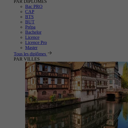
PAR DIPLÔMES
Bac PRO
CAP
BTS
BUT
Prépa
Bachelor
Licence
Licence Pro
Master
Tous les diplômes
PAR VILLES