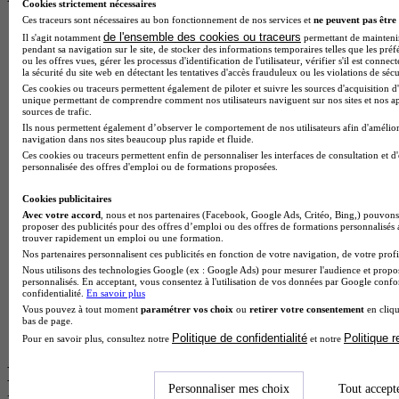
Cookies strictement nécessaires
Ces traceurs sont nécessaires au bon fonctionnement de nos services et
ne peuvent pas être 
BTS Esf en alternance
de l'ensemble des cookies ou traceurs
Il s'agit notamment
permettant de maintenir 
BTS Dietetique en alternance
pendant sa navigation sur le site, de stocker des informations temporaires telles que les préf
ou les offres vues, gérer les processus d'identification de l'utilisateur, vérifier s'il est conn
BTS Mco en alternance
la sécurité du site web en détectant les tentatives d'accès frauduleux ou les violations de sécu
BTS Pi en alternance
Ces cookies ou traceurs permettent également de piloter et suivre les sources d'acquisition d'
BTS Sp3s en alternance
unique permettant de comprendre comment nos utilisateurs naviguent sur nos sites et nos ap
Master CCA en alternance
sources de trafic.
BTS Ndrc en alternance
Ils nous permettent également d’observer le comportement de nos utilisateurs afin d'amélior
navigation dans nos sites beaucoup plus rapide et fluide.
BTS Sam en alternance
Ces cookies ou traceurs permettent enfin de personnaliser les interfaces de consultation et d
Cap Fleuriste en alternance
personnalisée des offres d'emploi ou de formations proposées.
BTS Sio en alternance
MSc Marketing Digital en alternance
Cookies publicitaires
BTS Gpme en alternance
Avec votre accord
, nous et nos partenaires (Facebook, Google Ads, Critéo, Bing,) pouvons 
Cap Electricien en alternance
proposer des publicités pour des offres d’emploi ou des offres de formations personnalisés
trouver rapidement un emploi ou une formation.
BTS Gpn en alternance
Nos partenaires personnalisent ces publicités en fonction de votre navigation, de votre profil
BTS Domotique en alternance
Nous utilisons des technologies Google (ex : Google Ads) pour mesurer l'audience et propos
BAC Pro Agora en alternance
personnalisés. En acceptant, vous consentez à l'utilisation de vos données par Google conf
BTS Sta en alternance
confidentialité.
En savoir plus
BTS Iris en alternance
Vous pouvez à tout moment
paramétrer vos choix
ou
retirer votre consentement
en cliqu
BTS Tpl en alternance
bas de page.
BTS Ati en alternance
Politique de confidentialité
Politique 
Pour en savoir plus, consultez notre
et notre
Les diplômes par filière les plus
Personnaliser mes choix
Tout accept
recherchés