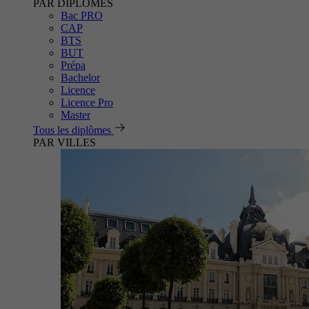
PAR DIPLÔMES
Bac PRO
CAP
BTS
BUT
Prépa
Bachelor
Licence
Licence Pro
Master
Tous les diplômes
PAR VILLES