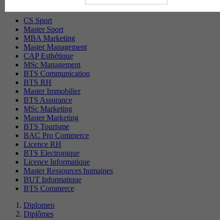
CS Sport
Master Sport
MBA Marketing
Master Management
CAP Esthétique
MSc Management
BTS Communication
BTS RH
Master Immobilier
BTS Assurance
MSc Marketing
Master Marketing
BTS Tourisme
BAC Pro Commerce
Licence RH
BTS Electronique
Licence Informatique
Master Ressources humaines
BUT Informatique
BTS Commerce
Diplomeo
Diplômes