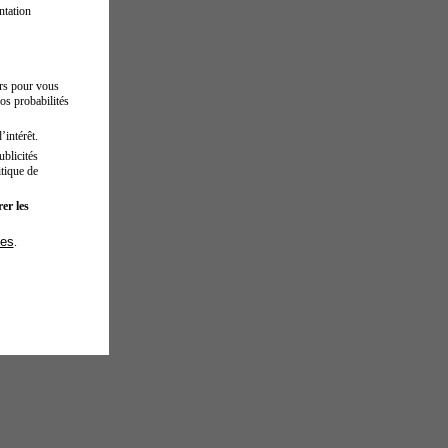
ntation
urs pour vous
os probabilités
’intérêt.
blicités
tique de
er les
ies
.