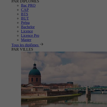
PAR DIPLÔMES
Bac PRO
CAP
BTS
BUT
Prépa
Bachelor
Licence
Licence Pro
Master
Tous les diplômes
PAR VILLES