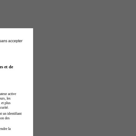
sans accepter
es et de
ateur active
urs, les
 et plus
curité.
t un identifiant
ion des
endre la