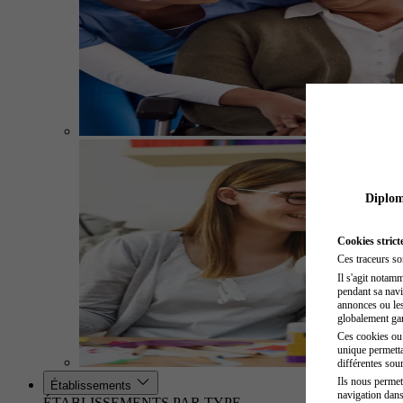
Diplome
Cookies strict
Ces traceurs so
Il s'agit notam
pendant sa navig
annonces ou les 
globalement gara
Ces cookies ou t
unique permetta
différentes sour
Ils nous permet
Établissements
navigation dans
ÉTABLISSEMENTS PAR TYPE