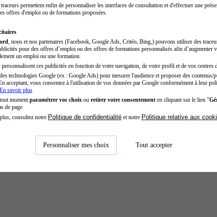
traceurs permettent enfin de personnaliser les interfaces de consultation et d'effectuer une prése
es offres d'emploi ou de formations proposées.
itaires
cord
, nous et nos partenaires (Facebook, Google Ads, Critéo, Bing,) pouvons utiliser des trace
blicités pour des offres d’emploi ou des offres de formations personnalisés afin d’augmenter v
dement un emploi ou une formation.
personnalisent ces publicités en fonction de votre navigation, de votre profil et de vos centres d
des technologies Google (ex : Google Ads) pour mesurer l'audience et proposer des contenus/pu
En acceptant, vous consentez à l'utilisation de vos données par Google conformément à leur poli
En savoir plus
 tout moment
paramétrer vos choix
ou
retirer votre consentement
en cliquant sur le lien "
Gér
as de page.
Politique de confidentialité
Politique relative aux cook
plus, consultez notre
et notre
Personnaliser mes choix
Tout accepter