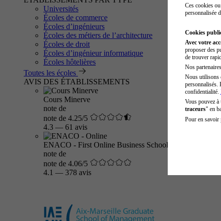
Ces cookies ou 
Universités
personnalisée d
Écoles de commerce
Écoles d’ingénieurs
Cookies public
Écoles des métiers de l’architecture
Avec votre ac
Écoles de droit
proposer des pu
Écoles d’ingénieur informatique
de trouver rapi
Écoles hôtelières
Nos partenaires 
Toutes les écoles
Nous utilisons 
AVIS DES ÉTABLISSEMENTS
personnalisés. 
confidentialité.
Cours Minerve
Vous pouvez à
note de
traceurs
" en b
note de 4.25/5
Pour en savoir 
4.3
—
61 avis
ENACO - First Online Business School
note de
note de 4.06/5
4.1
—
378 avis