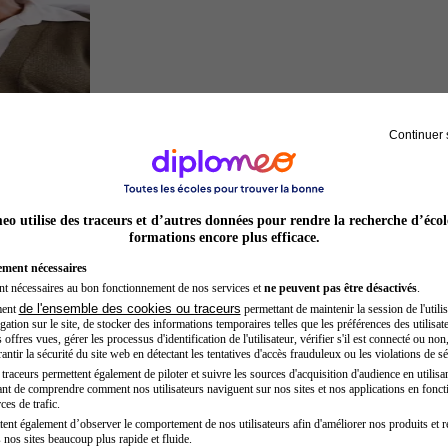
Continuer 
Sage-femme
o utilise des traceurs et d’autres données pour rendre la recherche d’écol
formations encore plus efficace.
ement nécessaires
nt nécessaires au bon fonctionnement de nos services et
ne peuvent pas être désactivés
.
de l'ensemble des cookies ou traceurs
ment
permettant de maintenir la session de l'utilis
ation sur le site, de stocker des informations temporaires telles que les préférences des utilisate
offres vues, gérer les processus d'identification de l'utilisateur, vérifier s'il est connecté ou non,
ntir la sécurité du site web en détectant les tentatives d'accès frauduleux ou les violations de sé
raceurs permettent également de piloter et suivre les sources d'acquisition d'audience en utilisan
nt de comprendre comment nos utilisateurs naviguent sur nos sites et nos applications en fonct
Auxiliaire de puériculture
ces de trafic.
tent également d’observer le comportement de nos utilisateurs afin d'améliorer nos produits et r
 nos sites beaucoup plus rapide et fluide.