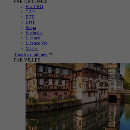
PAR DIPLÔMES
Bac PRO
CAP
BTS
BUT
Prépa
Bachelor
Licence
Licence Pro
Master
Tous les diplômes
PAR VILLES