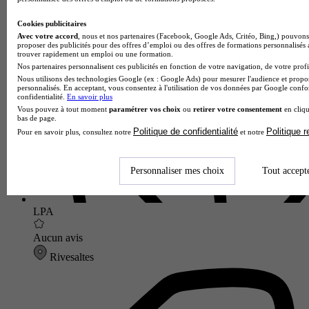
Cookies publicitaires
Lycée GT
Avec votre accord
, nous et nos partenaires (Facebook, Google Ads, Critéo, Bing,) pouvons 
Voir l’établissement
proposer des publicités pour des offres d’emploi ou des offres de formations personnalisés
trouver rapidement un emploi ou une formation.
Nos partenaires personnalisent ces publicités en fonction de votre navigation, de votre profil
Nous utilisons des technologies Google (ex : Google Ads) pour mesurer l'audience et propos
personnalisés. En acceptant, vous consentez à l'utilisation de vos données par Google conf
confidentialité.
En savoir plus
Vous pouvez à tout moment
paramétrer vos choix
ou
retirer votre consentement
en cliqu
bas de page.
Politique de confidentialité
Politique 
Pour en savoir plus, consultez notre
et notre
Personnaliser mes choix
Tout accept
LPA
Aucun avis
Rivesaltes