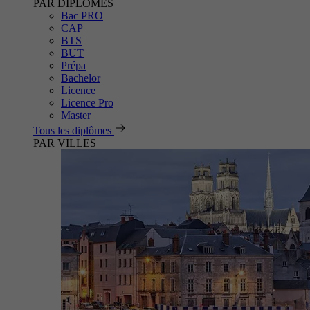
PAR DIPLÔMES
Bac PRO
CAP
BTS
BUT
Prépa
Bachelor
Licence
Licence Pro
Master
Tous les diplômes
PAR VILLES