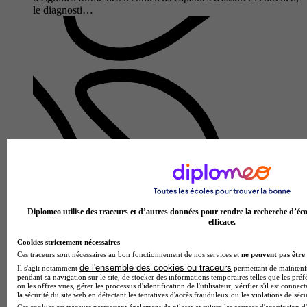
le diagnosti…
Lycée professionnel agricole des Calanques
Bac pro - Aménagements paysagers
Marseille 8e 13008
Diplomeo utilise des traceurs et d’autres données pour rendre la recherche d’éco
efficace.
Le Bac Pro Aménagements Paysagers proposé par le Lycée
professionnel agricole des Calanques forme des
Cookies strictement nécessaires
professionnels capables de concevoir, réaliser et entretenir des
Ces traceurs sont nécessaires au bon fonctionnement de nos services et
ne peuvent pas être 
espaces verts et ja…
de l'ensemble des cookies ou traceurs
Il s'agit notamment
permettant de maintenir 
pendant sa navigation sur le site, de stocker des informations temporaires telles que les préf
ou les offres vues, gérer les processus d'identification de l'utilisateur, vérifier s'il est conn
la sécurité du site web en détectant les tentatives d'accès frauduleux ou les violations de sécu
Ces cookies ou traceurs permettent également de piloter et suivre les sources d'acquisition d'