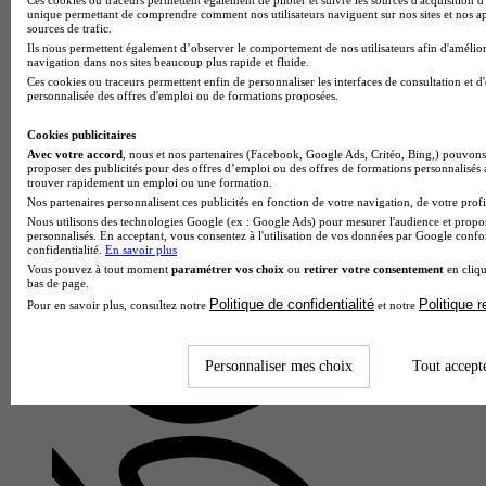
unique permettant de comprendre comment nos utilisateurs naviguent sur nos sites et nos ap
sources de trafic.
Ils nous permettent également d’observer le comportement de nos utilisateurs afin d'amélior
navigation dans nos sites beaucoup plus rapide et fluide.
Ces cookies ou traceurs permettent enfin de personnaliser les interfaces de consultation et d
personnalisée des offres d'emploi ou de formations proposées.
Cookies publicitaires
Avec votre accord
, nous et nos partenaires (Facebook, Google Ads, Critéo, Bing,) pouvons 
proposer des publicités pour des offres d’emploi ou des offres de formations personnalisés
trouver rapidement un emploi ou une formation.
Maison familiale rurale Beauchamp
Nos partenaires personnalisent ces publicités en fonction de votre navigation, de votre profil
Bac pro - Conduite et gestion de l'entreprise hippique
Nous utilisons des technologies Google (ex : Google Ads) pour mesurer l'audience et propos
personnalisés. En acceptant, vous consentez à l'utilisation de vos données par Google conf
Eyragues 13630
confidentialité.
En savoir plus
Alternance
Vous pouvez à tout moment
paramétrer vos choix
ou
retirer votre consentement
en cliqu
Le Bac Pro Conduite et Gestion de l'Entreprise Hippique
bas de page.
proposé par la Maison Familiale Rurale Beauchamp forme
Politique de confidentialité
Politique 
Pour en savoir plus, consultez notre
et notre
des professionnels polyvalents du secteur équestre. Au
programme : la maîtr…
Personnaliser mes choix
Tout accept