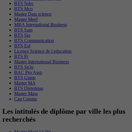
BTS Ndrc
BTS Mco
Master Data science
Master Meef
MBA International Business
BTS Sam
BTS Sio
BTS Communication
BTS Esf
Licence Science de l education
BTS Pi
Master International Business
BTS Sp3s
BAC Pro Assp
BTS Gpme
Master MA
BTS Dietetique
Master Mass
Cap Cuisine
Les intitulés de diplôme par ville les plus
recherchés
Master Meef à Lille