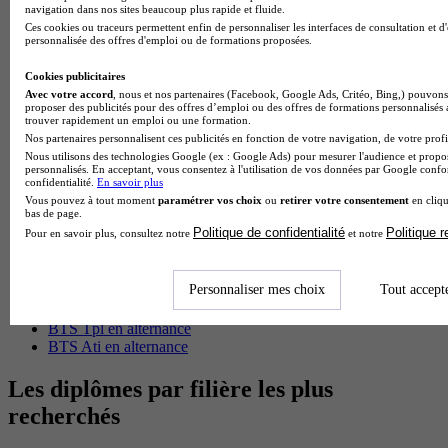
BTS Esf en alternance
navigation dans nos sites beaucoup plus rapide et fluide.
BTS Dietetique en alternance
Ces cookies ou traceurs permettent enfin de personnaliser les interfaces de consultation et d
BTS Mco en alternance
personnalisée des offres d'emploi ou de formations proposées.
BTS Pi en alternance
BTS Sp3s en alternance
Cookies publicitaires
Master CCA en alternance
Avec votre accord
, nous et nos partenaires (Facebook, Google Ads, Critéo, Bing,) pouvons 
proposer des publicités pour des offres d’emploi ou des offres de formations personnalisés
BTS Ndrc en alternance
trouver rapidement un emploi ou une formation.
BTS Sam en alternance
Nos partenaires personnalisent ces publicités en fonction de votre navigation, de votre profil
Cap Fleuriste en alternance
Nous utilisons des technologies Google (ex : Google Ads) pour mesurer l'audience et propos
BTS Sio en alternance
personnalisés. En acceptant, vous consentez à l'utilisation de vos données par Google conf
confidentialité.
En savoir plus
MSc Marketing Digital en alternance
Vous pouvez à tout moment
paramétrer vos choix
ou
retirer votre consentement
en cliqu
BTS Gpme en alternance
bas de page.
Cap Electricien en alternance
Politique de confidentialité
Politique 
Pour en savoir plus, consultez notre
et notre
BTS Gpn en alternance
BTS Domotique en alternance
BAC Pro Agora en alternance
Personnaliser mes choix
Tout accept
BTS Sta en alternance
BTS Iris en alternance
BTS Tpl en alternance
BTS Ati en alternance
Les diplômes par filière les plus
recherchés