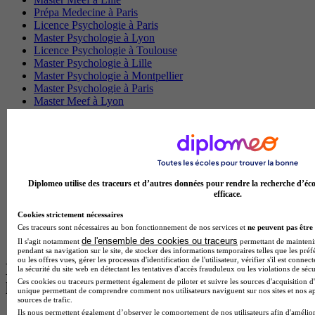
Prépa Medecine à Paris
Licence Psychologie à Paris
Master Psychologie à Lyon
Licence Psychologie à Toulouse
Master Psychologie à Lille
Master Psychologie à Montpellier
Master Psychologie à Paris
Master Meef à Lyon
Master Meef à Paris
BTS Tourisme à Bordeaux
BTS Tourisme à Lyon
BTS Tourisme à Paris
BTS Tourisme à Toulouse
Licence Psychologie à Lille
Diplomeo utilise des traceurs et d’autres données pour rendre la recherche d’éco
Master Informatique à Paris
efficace.
BTS Communication à Bordeaux
Master Psychologie à Angers
Cookies strictement nécessaires
BTS Communication à Lyon
Ces traceurs sont nécessaires au bon fonctionnement de nos services et
ne peuvent pas être 
BTS Ndrc à Lyon
de l'ensemble des cookies ou traceurs
Il s'agit notamment
permettant de maintenir 
pendant sa navigation sur le site, de stocker des informations temporaires telles que les préf
ou les offres vues, gérer les processus d'identification de l'utilisateur, vérifier s'il est conn
Les intitulés de diplôme par alternance
la sécurité du site web en détectant les tentatives d'accès frauduleux ou les violations de sécu
Ces cookies ou traceurs permettent également de piloter et suivre les sources d'acquisition d'
les plus recherchés
unique permettant de comprendre comment nos utilisateurs naviguent sur nos sites et nos ap
sources de trafic.
Ils nous permettent également d’observer le comportement de nos utilisateurs afin d'amélior