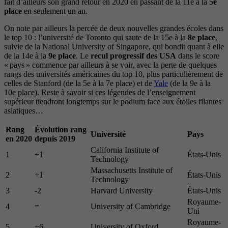
fait d’ailleurs son grand retour en 2020 en passant de la 11e à la
5e
place
en seulement un an.
On note par ailleurs la percée de deux nouvelles grandes écoles dans
le top 10 : l’université de Toronto qui saute de la 15e à la
8e place
,
suivie de la National University of Singapore, qui bondit quant à elle
de la 14e à la
9e place
. Le
recul progressif des USA
dans le score
« pays » commence par ailleurs à se voir, avec la perte de quelques
rangs des universités américaines du top 10, plus particulièrement de
celles de Stanford (de la 5e à la 7e place) et de
Yale
(de la 9e à la
10e place). Reste à savoir si ces légendes de l’enseignement
supérieur tiendront longtemps sur le podium face aux étoiles filantes
asiatiques…
Rang
Évolution rang
Université
Pays
en 2020
depuis 2019
California Institute of
1
+1
États-Unis
Technology
Massachusetts Institute of
2
+1
États-Unis
Technology
3
-2
Harvard University
États-Unis
Royaume-
4
=
University of Cambridge
Uni
Royaume-
5
+6
University of Oxford