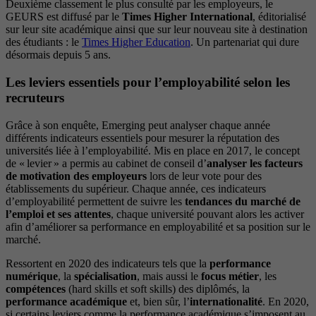
Deuxième classement le plus consulté par les employeurs, le
GEURS est diffusé par le
Times Higher International
, éditorialisé
sur leur site académique ainsi que sur leur nouveau site à destination
des étudiants : le
Times Higher Education
. Un partenariat qui dure
désormais depuis 5 ans.
Les leviers essentiels pour l’employabilité selon les
recruteurs
Grâce à son enquête, Emerging peut analyser chaque année
différents indicateurs essentiels pour mesurer la réputation des
universités liée à l’employabilité. Mis en place en 2017, le concept
de « levier » a permis au cabinet de conseil d’
analyser les facteurs
de motivation des employeurs
lors de leur vote pour des
établissements du supérieur. Chaque année, ces indicateurs
d’employabilité permettent de suivre les
tendances du marché de
l’emploi et ses attentes
, chaque université pouvant alors les activer
afin d’améliorer sa performance en employabilité et sa position sur le
marché.
Ressortent en 2020 des indicateurs tels que la
performance
numérique
, la
spécialisation
, mais aussi le
focus métier
, les
compétences
(hard skills et soft skills) des diplômés, la
performance académique
et, bien sûr, l’
internationalité
. En 2020,
si certains leviers comme la performance académique s’imposent au