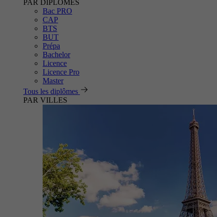
PAR DIPLÔMES
Bac PRO
CAP
BTS
BUT
Prépa
Bachelor
Licence
Licence Pro
Master
Tous les diplômes
PAR VILLES