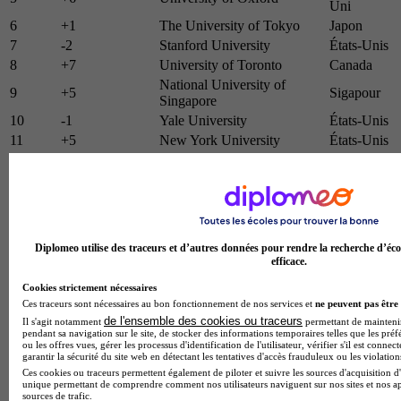
Uni
6
+1
The University of Tokyo
Japon
7
-2
Stanford University
États-Unis
8
+7
University of Toronto
Canada
National University of
9
+5
Sigapour
Singapore
10
-1
Yale University
États-Unis
11
+5
New York University
États-Unis
Technical University of
12
-6
Allemagne
Munich
13
-1
ETH Zurich
Suisse
14
-6
Princeton University
États-Unis
Australian National
15
+14
Australie
Diplomeo utilise des traceurs et d’autres données pour rendre la recherche d’éco
University
efficace.
16
-3
Columbia University
États-Unis
Cookies strictement nécessaires
17
+1
Peking University
Chine
Ces traceurs sont nécessaires au bon fonctionnement de nos services et
ne peuvent pas être 
Royaume-
18
+8
Imperial College London
de l'ensemble des cookies ou traceurs
Il s'agit notamment
permettant de maintenir 
Uni
pendant sa navigation sur le site, de stocker des informations temporaires telles que les préf
19
+2
John Hopkins University
États-Unis
ou les offres vues, gérer les processus d'identification de l'utilisateur, vérifier s'il est conn
garantir la sécurité du site web en détectant les tentatives d'accès frauduleux ou les violation
École Polytechnique
20
-1
Suisse
Ces cookies ou traceurs permettent également de piloter et suivre les sources d'acquisition d'
Fédérale de Lausanne
unique permettant de comprendre comment nos utilisateurs naviguent sur nos sites et nos ap
sources de trafic.