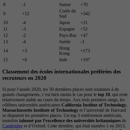
8
-1
Suisse
+70
Corée du
9
+12
+342
Sud
10
-4
Japon
+21
11
-3
Espagne
+52
12
-2
Pays-Bas
+47
13
-4
Suède
-3
Hong
14
+3
+173
Kong
15
+8
Inde
+197
Classement des écoles internationales préférées des
recruteurs en 2020
Si pour l’année 2020, les 50 dernières places sont soumises à de
grands changements, c’est bien moins le cas pour le
top 10
, qui reste
relativement stable au cours du temps. Aux trois premiers rangs, les
célèbres universités américaines
California Institue of Technology
,
Massachussetts Institute of Technology
et l’université de Harvard
se disputent les premières places. Un top 3 entièrement américain,
toutefois
talonné par l’excellence des universités britanniques
de
Cambridge
et d’Oxford. Cette dernière, qui était numéro 1 en 2013,