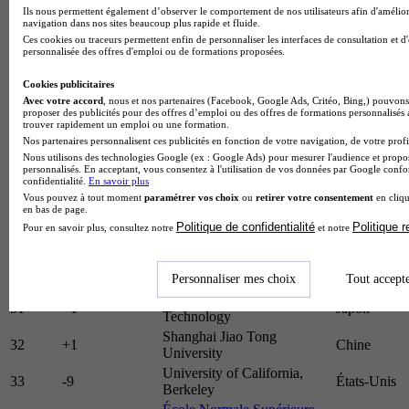
Royaume-
21
+10
King’s College London
Ils nous permettent également d’observer le comportement de nos utilisateurs afin d'amélior
Uni
navigation dans nos sites beaucoup plus rapide et fluide.
CentraleSupélec - Paris
Ces cookies ou traceurs permettent enfin de personnaliser les interfaces de consultation et d
22
+22
France
personnalisée des offres d'emploi ou de formations proposées.
Saclay University
23
-6
McGill University
Canada
Cookies publicitaires
24
-2
HEC Paris
France
Avec votre accord
, nous et nos partenaires (Facebook, Google Ads, Critéo, Bing,) pouvons 
25
-2
IE University
Espagne
proposer des publicités pour des offres d’emploi ou des offres de formations personnalisés
trouver rapidement un emploi ou une formation.
Hong Kong University of
Hong
26
-16
Nos partenaires personnalisent ces publicités en fonction de votre navigation, de votre profil
Science and Technology
Kong
Nous utilisons des technologies Google (ex : Google Ads) pour mesurer l'audience et propos
Indian Institute of
personnalisés. En acceptant, vous consentez à l'utilisation de vos données par Google conf
27
+27
Inde
confidentialité.
En savoir plus
Technology Delhi
Vous pouvez à tout moment
paramétrer vos choix
ou
retirer votre consentement
en cliqu
University of British
en bas de page.
28
+33
Canada
Columbia
Politique de confidentialité
Politique 
Pour en savoir plus, consultez notre
et notre
Nanyang Technological
29
+18
Singapour
University, Singapore
Personnaliser mes choix
Tout accept
30
-2
École Polytechnique
France
Tokyo Institute of
31
+1
Japon
Technology
Shanghai Jiao Tong
32
+1
Chine
University
University of California,
33
-9
États-Unis
Berkeley