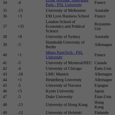
École Normale Supérieure
34
-4
France
Paris - PSL University
35
-15
University of Melbourne
Australie
36
+3
EM Lyon Business School
France
London School of
Royaume-
37
+35
Economics and Political
Uni
Science
38
+8
University of Sydney
Australie
Humboldt University of
39
-5
Allemagne
Berlin
Mines ParisTech - PSL
40
+1
France
University
41
-5
University of Montreal/HEC
Canada
42
-4
University of Chicago
États-Unis
43
-18
LMU Munich
Allemagne
44
+1
Heidelberg University
Allemagne
45
-5
University of Navarra
Espagne
46
+5
Kyoto University
Japon
47
-5
Duke University
États-Unis
Hong
48
-13
University of Hong Kong
Kong
49
-12
University of Helsinki
Finlande