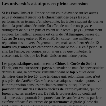
Les universités asiatiques en pleine ascension
Si les États-Unis et la France ont un coup d’avance sur les autres
pays et dominent jusqu’ici le
classement des pays
les plus
performants en termes d’employabilité, les tables risquent de tourner
durant la prochaine décennie. En effet, de nombreux pays se
distinguent de plus en plus et voient leur score « pays » grandement
évoluer. Le meilleur exemple est celui de l’
Allemagne
, passée
du
12e au 3e rang
entre 2010 et 2020. En cause : une meilleure
réputation des universités germaniques, mais aussi l’
entrée de 12
nouvelles grandes écoles nationales
dans le top 250 en à peine 10
ans. La France, par comparaison, n’en a vu que 3 intégrer le
classement, tandis que les États-Unis en ont même perdu.
Les
pays asiatiques
, notamment la
Chine
, la
Corée du Sud
et
l’
Inde
, ont vu leur
score « pays »
s’envoler de manière spectaculaire
depuis 10 ans, la première s’installant dans le
top 5
et les deux
dernières dans le
top 15
. Une tendance qui, selon Emerging, n’est
pas prête de s’arrêter. Ces « fusées » asiatiques devraient poursuivre
leur progression dans les prochaines années, puisqu’elles
se
positionnent sur des critères décisifs
de l’employabilité
, qui font
fureur chez les employeurs. De fait, la progression du continent
asiatique est, et pourrait être portée dans les années à venir, par leur
extrême efficacité en termes de
performance digitale
(Corée du