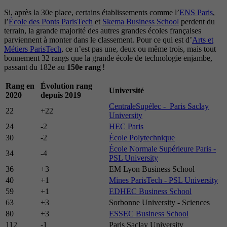
Si, après la 30e place, certains établissements comme l’
ENS Paris
,
l’
École des Ponts ParisTech
et
Skema Business School
perdent du
terrain, la grande majorité des autres grandes écoles françaises
parviennent à monter dans le classement. Pour ce qui est d’
Arts et
Métiers ParisTech
, ce n’est pas une, deux ou même trois, mais tout
bonnement 32 rangs que la grande école de technologie enjambe,
passant du 182e au
150e rang
!
Rang en
Évolution rang
Université
2020
depuis 2019
CentraleSupélec - Paris Saclay
22
+22
University
24
-2
HEC Paris
30
-2
École Polytechnique
École Normale Supérieure Paris -
34
-4
PSL University
36
+3
EM Lyon Business School
40
+1
Mines ParisTech - PSL University
59
+1
EDHEC Business School
63
+3
Sorbonne University - Sciences
80
+3
ESSEC Business School
112
-1
Paris Saclay University