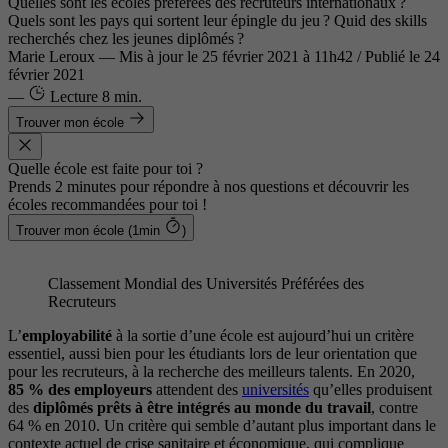
Quelles sont les écoles préférées des recruteurs internationaux ?
Quels sont les pays qui sortent leur épingle du jeu ? Quid des skills
recherchés chez les jeunes diplômés ?
Marie Leroux
—
Mis à jour le
25 février 2021 à 11h42
/ Publié le 24
février 2021
—
Lecture
8 min.
Trouver mon école
Quelle école est faite pour toi ?
Prends 2 minutes pour répondre à nos questions et découvrir les
écoles recommandées pour toi !
Trouver mon école (1min
)
Classement Mondial des Universités Préférées des
Recruteurs
L’
employabilité
à la sortie d’une école est aujourd’hui un critère
essentiel, aussi bien pour les étudiants lors de leur orientation que
pour les recruteurs, à la recherche des meilleurs talents. En 2020,
85 % des employeurs
attendent des
universités
qu’elles produisent
des
diplômés
prêts à être intégrés au monde du travail
, contre
64 % en 2010. Un critère qui semble d’autant plus important dans le
contexte actuel de crise sanitaire et économique, qui complique