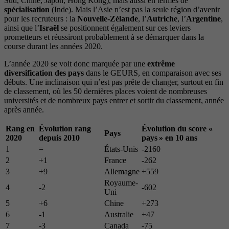
Sud, Chine, Japon, Hong Kong), mais aussi en termes de
spécialisation
(Inde). Mais l’Asie n’est pas la seule région d’avenir
pour les recruteurs : la
Nouvelle-Zélande
, l’
Autriche
, l’
Argentine
,
ainsi que l’
Israël
se positionnent également sur ces leviers
prometteurs et réussiront probablement à se démarquer dans la
course durant les années 2020.
L’année 2020 se voit donc marquée par une
extrême
diversification des pays
dans le GEURS, en comparaison avec ses
débuts. Une inclinaison qui n’est pas prête de changer, surtout en fin
de classement, où les 50 dernières places voient de nombreuses
universités et de nombreux pays entrer et sortir du classement, année
après année.
Rang en
Évolution rang
Évolution du score «
Pays
2020
depuis 2010
pays » en 10 ans
1
=
États-Unis
-2160
2
+1
France
-262
3
+9
Allemagne
+559
Royaume-
4
-2
-602
Uni
5
+6
Chine
+273
6
-1
Australie
+47
7
-3
Canada
-75