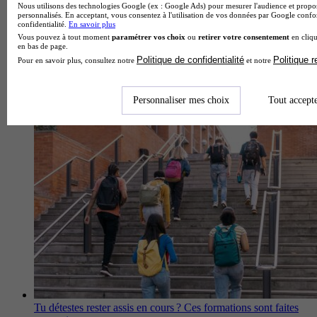
Nous utilisons des technologies Google (ex : Google Ads) pour mesurer l'audience et propos
personnalisés. En acceptant, vous consentez à l'utilisation de vos données par Google conf
confidentialité.
En savoir plus
Vous pouvez à tout moment
paramétrer vos choix
ou
retirer votre consentement
en cliqu
en bas de page.
Politique de confidentialité
Politique 
Pour en savoir plus, consultez notre
et notre
Formations en alternance à Amiens : Interfor ou le CFA qui
Personnaliser mes choix
Tout accept
mise sur l’accompagnement
Tu détestes rester assis en cours ? Ces formations sont faites