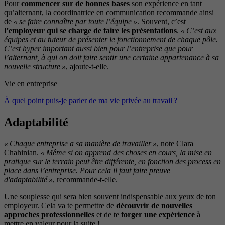
Pour
commencer sur de bonnes bases
son expérience en tant
qu’alternant, la coordinatrice en communication recommande ainsi
de
« se faire connaître par toute l’équipe »
. Souvent, c’est
l’employeur qui se charge de faire les présentations
.
« C’est aux
équipes et au tuteur de présenter le fonctionnement de chaque pôle.
C’est hyper important aussi bien pour l’entreprise que pour
l’alternant, à qui on doit faire sentir une certaine appartenance à sa
nouvelle structure »
, ajoute-t-elle.
Vie en entreprise
À quel point puis-je parler de ma vie privée au travail ?
Adaptabilité
« Chaque entreprise a sa manière de travailler »
, note Clara
Chahinian.
« Même si on apprend des choses en cours, la mise en
pratique sur le terrain peut être différente, en fonction des process en
place dans l’entreprise. Pour cela il faut faire preuve
d'adaptabilité »
, recommande-t-elle.
Une souplesse qui sera bien souvent indispensable aux yeux de ton
employeur. Cela va te permettre de
découvrir de nouvelles
approches professionnelles
et de te
forger une expérience
à
mettre en valeur pour la suite !