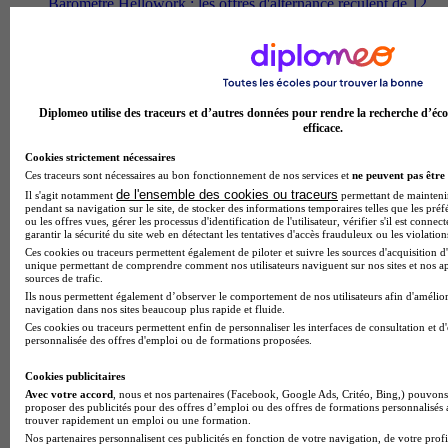
Baromètre Hellowork : les offres d'alternance reculent de 12
% en 2025
Diplomeo utilise des traceurs et d’autres données pour rendre la recherche d’éco
efficace.
Cookies strictement nécessaires
Ces traceurs sont nécessaires au bon fonctionnement de nos services et
ne peuvent pas être 
de l'ensemble des cookies ou traceurs
Il s'agit notamment
permettant de maintenir 
pendant sa navigation sur le site, de stocker des informations temporaires telles que les préf
ou les offres vues, gérer les processus d'identification de l'utilisateur, vérifier s'il est conn
garantir la sécurité du site web en détectant les tentatives d'accès frauduleux ou les violation
Ces cookies ou traceurs permettent également de piloter et suivre les sources d'acquisition d'
unique permettant de comprendre comment nos utilisateurs naviguent sur nos sites et nos ap
sources de trafic.
Mon Master 2026 : ce qui se joue pendant l'examen des
Ils nous permettent également d’observer le comportement de nos utilisateurs afin d'amélior
navigation dans nos sites beaucoup plus rapide et fluide.
candidatures
Ces cookies ou traceurs permettent enfin de personnaliser les interfaces de consultation et d
personnalisée des offres d'emploi ou de formations proposées.
Cookies publicitaires
Avec votre accord
, nous et nos partenaires (Facebook, Google Ads, Critéo, Bing,) pouvons 
proposer des publicités pour des offres d’emploi ou des offres de formations personnalisés
trouver rapidement un emploi ou une formation.
Nos partenaires personnalisent ces publicités en fonction de votre navigation, de votre profil