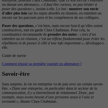
entreprise, poursuit Clara Chahinian. Que ce soit lors de l’entretien
ou durant son alternance,
« il faut être curieux, ne pas hésiter à
poser des questions »
, insiste-t-elle. Le but :
montrer son envie
d’aller plus loin
sur les sujets abordés en réunion, en entretien ou
encore sur les parcours pros et les compétences de ses collègues.
Poser des questions
, c’est bien, mais encore faut-il qu’elles soient
constructives, met en garde Clara Chahinian. Pour cela, la
coordinatrice recommande de
prendre des notes
:
« lors d’un
entretien ou en réunion, c’est un réflexe fondamental pour éviter les
répétitions et de passer à côté d’une info importante »
, développe-t-
elle.
Guide de survie
Comment réussir sa première journée en alternance ?
Savoir-être
Sans surprise, la vie en entreprise va de pair avec un certain savoir-
être.
« Dans une entreprise, en particulier dans le secteur de la
communication, il y a énormément de relationnel. Donc, par
exemple, nous avons besoin d’une personne assez à l’aise et
avenante »
, illustre Clara Chahinian.