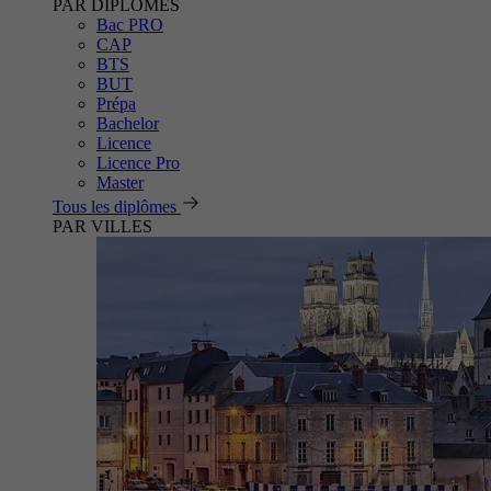
PAR DIPLÔMES
Bac PRO
CAP
BTS
BUT
Prépa
Bachelor
Licence
Licence Pro
Master
Tous les diplômes
PAR VILLES