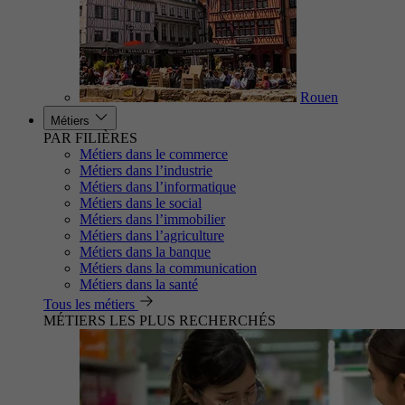
Rouen
Métiers
PAR FILIÈRES
Métiers dans le commerce
Métiers dans l’industrie
Métiers dans l’informatique
Métiers dans le social
Métiers dans l’immobilier
Métiers dans l’agriculture
Métiers dans la banque
Métiers dans la communication
Métiers dans la santé
Tous les métiers
MÉTIERS LES PLUS RECHERCHÉS