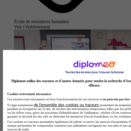
École de ressources humaines
Voir l’établissement
Diplomeo utilise des traceurs et d’autres données pour rendre la recherche d’éco
efficace.
Cookies strictement nécessaires
Ces traceurs sont nécessaires au bon fonctionnement de nos services et
ne peuvent pas être 
de l'ensemble des cookies ou traceurs
Il s'agit notamment
permettant de maintenir 
pendant sa navigation sur le site, de stocker des informations temporaires telles que les préf
ou les offres vues, gérer les processus d'identification de l'utilisateur, vérifier s'il est conn
garantir la sécurité du site web en détectant les tentatives d'accès frauduleux ou les violation
Ces cookies ou traceurs permettent également de piloter et suivre les sources d'acquisition d'
unique permettant de comprendre comment nos utilisateurs naviguent sur nos sites et nos ap
IFA Business School - Metz
sources de trafic.