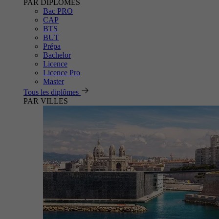
PAR DIPLÔMES
Bac PRO
CAP
BTS
BUT
Prépa
Bachelor
Licence
Licence Pro
Master
Tous les diplômes
PAR VILLES