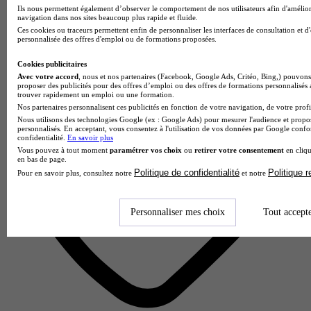
Ils nous permettent également d’observer le comportement de nos utilisateurs afin d'amélior
navigation dans nos sites beaucoup plus rapide et fluide.
Aucun avis
Ces cookies ou traceurs permettent enfin de personnaliser les interfaces de consultation et d
personnalisée des offres d'emploi ou de formations proposées.
Metz
Cookies publicitaires
Avec votre accord
, nous et nos partenaires (Facebook, Google Ads, Critéo, Bing,) pouvons 
proposer des publicités pour des offres d’emploi ou des offres de formations personnalisés
trouver rapidement un emploi ou une formation.
Nos partenaires personnalisent ces publicités en fonction de votre navigation, de votre profil
Nous utilisons des technologies Google (ex : Google Ads) pour mesurer l'audience et propos
personnalisés. En acceptant, vous consentez à l'utilisation de vos données par Google conf
confidentialité.
En savoir plus
Vous pouvez à tout moment
paramétrer vos choix
ou
retirer votre consentement
en cliqu
en bas de page.
Politique de confidentialité
Politique 
Pour en savoir plus, consultez notre
et notre
Personnaliser mes choix
Tout accept