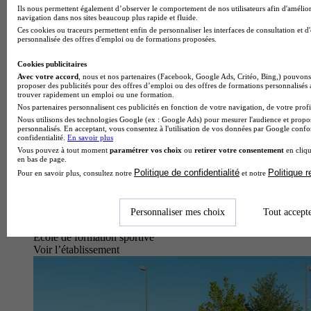
Ils nous permettent également d’observer le comportement de nos utilisateurs afin d'amélior
navigation dans nos sites beaucoup plus rapide et fluide.
Ces cookies ou traceurs permettent enfin de personnaliser les interfaces de consultation et d
personnalisée des offres d'emploi ou de formations proposées.
Cookies publicitaires
Avec votre accord
, nous et nos partenaires (Facebook, Google Ads, Critéo, Bing,) pouvons 
proposer des publicités pour des offres d’emploi ou des offres de formations personnalisés
trouver rapidement un emploi ou une formation.
Nos partenaires personnalisent ces publicités en fonction de votre navigation, de votre profil
Nous utilisons des technologies Google (ex : Google Ads) pour mesurer l'audience et propos
personnalisés. En acceptant, vous consentez à l'utilisation de vos données par Google conf
confidentialité.
En savoir plus
Vous pouvez à tout moment
paramétrer vos choix
ou
retirer votre consentement
en cliqu
en bas de page.
Politique de confidentialité
Politique 
Pour en savoir plus, consultez notre
et notre
Personnaliser mes choix
Tout accept
École de formation sportive
Voir l’établissement