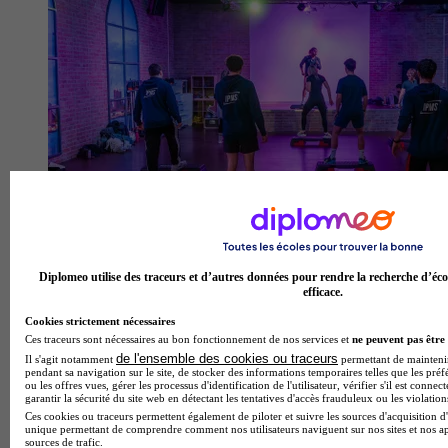
Diplomeo utilise des traceurs et d’autres données pour rendre la recherche d’éco
Institut Professionnel des Métiers du Sport - Strasbourg
efficace.
5.0
Cookies strictement nécessaires
Ces traceurs sont nécessaires au bon fonctionnement de nos services et
ne peuvent pas être 
1 avis
de l'ensemble des cookies ou traceurs
Il s'agit notamment
permettant de maintenir 
pendant sa navigation sur le site, de stocker des informations temporaires telles que les préf
Strasbourg
ou les offres vues, gérer les processus d'identification de l'utilisateur, vérifier s'il est conn
garantir la sécurité du site web en détectant les tentatives d'accès frauduleux ou les violation
Ces cookies ou traceurs permettent également de piloter et suivre les sources d'acquisition d'
unique permettant de comprendre comment nos utilisateurs naviguent sur nos sites et nos ap
sources de trafic.