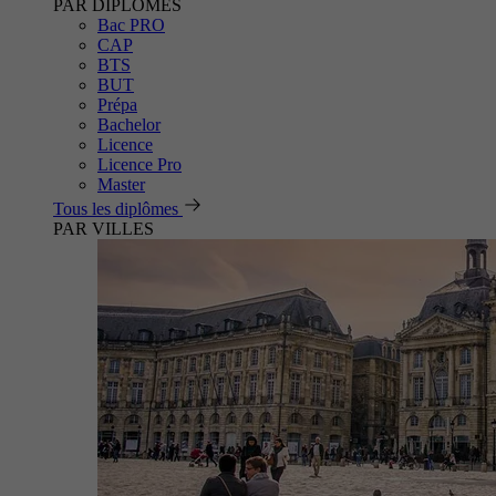
PAR DIPLÔMES
Bac PRO
CAP
BTS
BUT
Prépa
Bachelor
Licence
Licence Pro
Master
Tous les diplômes
PAR VILLES