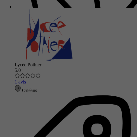
Lycée Pothier
5.0
1 avis
Orléans