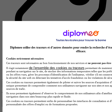
Diplomeo utilise des traceurs et d’autres données pour rendre la recherche d’éco
efficace.
Cookies strictement nécessaires
Ces traceurs sont nécessaires au bon fonctionnement de nos services et
ne peuvent pas être 
Lycée GT
de l'ensemble des cookies ou traceurs
Il s'agit notamment
permettant de maintenir 
Voir l’établissement
pendant sa navigation sur le site, de stocker des informations temporaires telles que les préf
ou les offres vues, gérer les processus d'identification de l'utilisateur, vérifier s'il est conn
Afficher plus de résultats
la sécurité du site web en détectant les tentatives d'accès frauduleux ou les violations de sécu
Ces cookies ou traceurs permettent également de piloter et suivre les sources d'acquisition d'
unique permettant de comprendre comment nos utilisateurs naviguent sur nos sites et nos ap
sources de trafic.
Trouve ta Prépa en 1 min avec Diplomeo !
Ils nous permettent également d’observer le comportement de nos utilisateurs afin d'amélior
navigation dans nos sites beaucoup plus rapide et fluide.
Ces cookies ou traceurs permettent enfin de personnaliser les interfaces de consultation et d
Trouver mon école
personnalisée des offres d'emploi ou de formations proposées.