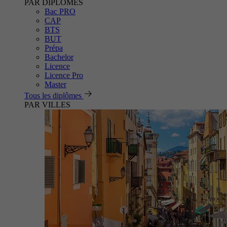
PAR DIPLÔMES
Bac PRO
CAP
BTS
BUT
Prépa
Bachelor
Licence
Licence Pro
Master
Tous les diplômes
PAR VILLES