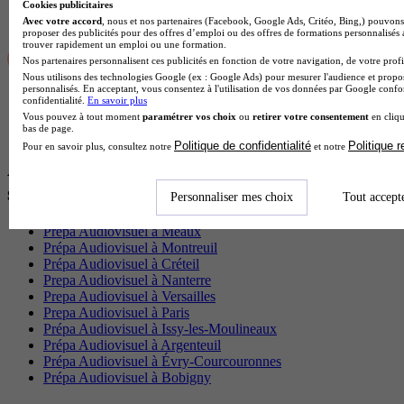
Cookies publicitaires
Avec votre accord
, nous et nos partenaires (Facebook, Google Ads, Critéo, Bing,) pouvons 
proposer des publicités pour des offres d’emploi ou des offres de formations personnalisés
trouver rapidement un emploi ou une formation.
Nos partenaires personnalisent ces publicités en fonction de votre navigation, de votre profil
Nous utilisons des technologies Google (ex : Google Ads) pour mesurer l'audience et propos
personnalisés. En acceptant, vous consentez à l'utilisation de vos données par Google conf
confidentialité.
En savoir plus
Vous pouvez à tout moment
paramétrer vos choix
ou
retirer votre consentement
en cliqu
bas de page.
Politique de confidentialité
Politique 
Pour en savoir plus, consultez notre
et notre
Autres villes proches de Orléans où faire
sa Prépa Audiovisuel
Personnaliser mes choix
Tout accept
Prépa Audiovisuel à Meaux
Prépa Audiovisuel à Montreuil
Prépa Audiovisuel à Créteil
Prepa Audiovisuel à Nanterre
Prepa Audiovisuel à Versailles
Prepa Audiovisuel à Paris
Prépa Audiovisuel à Issy-les-Moulineaux
Prépa Audiovisuel à Argenteuil
Prépa Audiovisuel à Évry-Courcouronnes
Prépa Audiovisuel à Bobigny