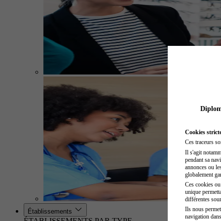
Diplome
Cookies strict
Ces traceurs so
Il s'agit notam
pendant sa navig
annonces ou les 
globalement gara
Ces cookies ou t
unique permetta
différentes sour
Ils nous permet
Établissements
navigation dans
ÉTABLISSEMENTS PAR TYPE