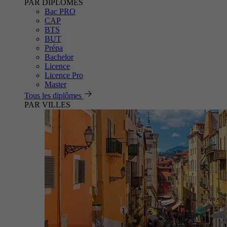
PAR DIPLÔMES
Bac PRO
CAP
BTS
BUT
Prépa
Bachelor
Licence
Licence Pro
Master
Tous les diplômes
PAR VILLES