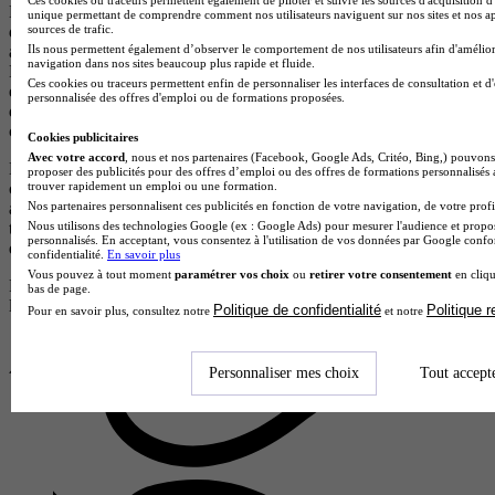
Les offres de formation issues d’écoles partenaires (clients) sont
unique permettant de comprendre comment nos utilisateurs naviguent sur nos sites et nos ap
sources de trafic.
d’abord classées selon leur pertinence par rapport à votre recherche,
Ils nous permettent également d’observer le comportement de nos utilisateurs afin d'amélior
afin de vous proposer les formations les plus adaptées à vos besoins.
navigation dans nos sites beaucoup plus rapide et fluide.
En cas de pertinence équivalente, les résultats sont ensuite ordonnés
Ces cookies ou traceurs permettent enfin de personnaliser les interfaces de consultation et d
en fonction d’un scoring précis qui met en avant les écoles qui
personnalisée des offres d'emploi ou de formations proposées.
disposent d’éléments de visibilité, d’avis positifs et de campagnes en
cours.
Cookies publicitaires
Avec votre accord
, nous et nos partenaires (Facebook, Google Ads, Critéo, Bing,) pouvons 
Les formations proposées par des centres non partenaires (non
proposer des publicités pour des offres d’emploi ou des offres de formations personnalisés
trouver rapidement un emploi ou une formation.
clients), qui ne versent aucune rémunération à notre plateforme,
Nos partenaires personnalisent ces publicités en fonction de votre navigation, de votre profil
apparaissent après celles des centres partenaires et sont également
Nous utilisons des technologies Google (ex : Google Ads) pour mesurer l'audience et propos
triées par pertinence. Elles sont reconnaissables par le fait qu’elles ne
personnalisés. En acceptant, vous consentez à l'utilisation de vos données par Google conf
disposent pas de logos.
confidentialité.
En savoir plus
Vous pouvez à tout moment
paramétrer vos choix
ou
retirer votre consentement
en cliqu
Pour plus d’informations, consultez nos
règles de fonctionnement de
bas de page.
la plateforme.
Politique de confidentialité
Politique 
Pour en savoir plus, consultez notre
et notre
Personnaliser mes choix
Tout accept