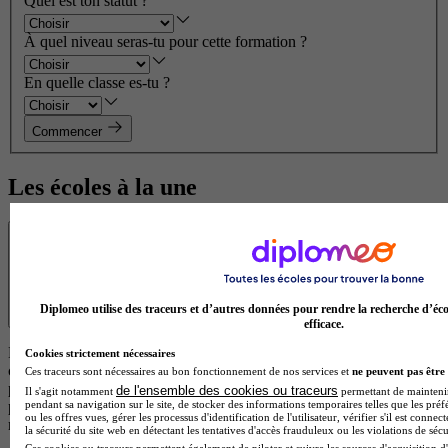
Quel est ton statut ?
À quel niveau seras-tu pour cette formation ?
En quelle classe es-tu ?
Commencer
Les écoles à la une
Transparence
Diplomeo utilise des traceurs et d’autres données pour rendre la recherche d’éco
efficace.
Les résultats affichés sont des offres de formation ou des écoles
Cookies strictement nécessaires
correspondant à votre projet. Certaines de ces formations
Ces traceurs sont nécessaires au bon fonctionnement de nos services et
ne peuvent pas être 
proviennent d’écoles partenaires qui rémunèrent notre plateforme
de l'ensemble des cookies ou traceurs
Il s'agit notamment
permettant de maintenir 
pendant sa navigation sur le site, de stocker des informations temporaires telles que les préf
pour chaque demande d’information générée. Cela nous permet de
ou les offres vues, gérer les processus d'identification de l'utilisateur, vérifier s'il est conn
maintenir un service gratuit et accessible à tous les utilisateurs.
la sécurité du site web en détectant les tentatives d'accès frauduleux ou les violations de sécu
Ces cookies ou traceurs permettent également de piloter et suivre les sources d'acquisition d'